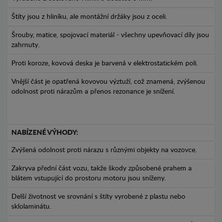
Štíty jsou z hliníku, ale montážní držáky jsou z oceli.
Šrouby, matice, spojovací materiál - všechny upevňovací díly jsou
zahrnuty.
Proti koroze, kovová deska je barvená v elektrostatickém poli.
Vnější část je opatřená kovovou výztuží, což znamená, zvýšenou
odolnost proti nárazům a přenos rezonance je snížení.
NABÍZENÉ VÝHODY:
Zvýšená odolnost proti nárazu s různými objekty na vozovce.
Zakryva přední část vozu, takže škody způsobené prahem a
blátem vstupující do prostoru motoru jsou sníženy.
Delší životnost ve srovnání s štíty vyrobené z plastu nebo
sklolaminátu.