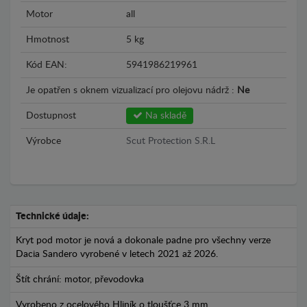
Motor
all
Hmotnost
5 kg
Kód EAN:
5941986219961
Je opatřen s oknem vizualizací pro olejovu nádrž :
Ne
Dostupnost
Na skladě
Výrobce
Scut Protection S.R.L
Technické údaje:
Kryt pod motor je nová a dokonale padne pro všechny verze
Dacia Sandero vyrobené v letech 2021 až 2026.
Štít chrání: motor, převodovka
Vyrobeno z ocelového Hliník o tloušťce 3 mm.