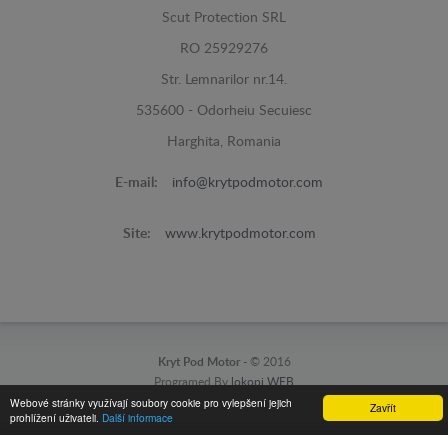
Scut Protection SRL
RO 25929276
Str. Lemnarilor nr.14.
535600 - Odorheiu Secuiesc
Harghita, Romania
E-mail:
info@krytpodmotor.com
Site:
www.krytpodmotor.com
Kryt Pod Motor -
© 2016
Programed By
lokopi WEB
Webové stránky využívají soubory cookie pro vylepšení jejich
Zavřít
prohlížení uživateli.
Další informace