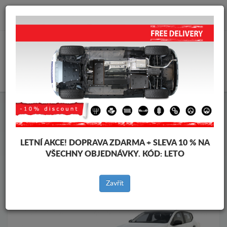
info@krytpodmotor.com
KOŠÍK
Kryt pod motor Dacia
Kryt pod motor Dacia Sandero III
Značky vozidel
Značky
vozidel
LETNÍ AKCE!
DOPRAVA ZDARMA + SLEVA 10 % NA
VŠECHNY OBJEDNÁVKY. KÓD:
LETO
Zpět na produkty
Zavřít