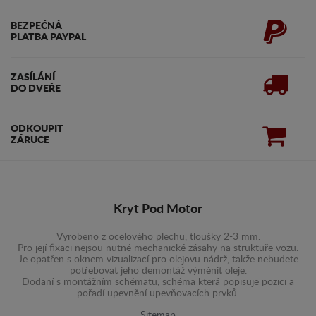
BEZPEČNÁ
PLATBA PAYPAL
ZASÍLÁNÍ
DO DVEŘE
ODKOUPIT
ZÁRUCE
Kryt Pod Motor
Vyrobeno z ocelového plechu, tloušky 2-3 mm.
Pro její fixaci nejsou nutné mechanické zásahy na struktuře vozu.
Je opatřen s oknem vizualizací pro olejovu nádrž, takže nebudete
potřebovat jeho demontáž výměnit oleje.
Dodaní s montážním schématu, schéma která popisuje pozici a
pořadí upevnění upevňovacích prvků.
Sitemap