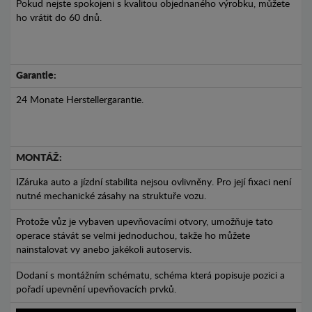
Pokud nejste spokojeni s kvalitou objednaného výrobku, můžete
ho vrátit do 60 dnů.
Garantie:
24 Monate Herstellergarantie.
MONTÁŽ:
IZáruka auto a jízdní stabilita nejsou ovlivněny. Pro její fixaci není
nutné mechanické zásahy na struktuře vozu.
Protože vůz je vybaven upevňovacími otvory, umožňuje tato
operace stávát se velmi jednoduchou, takže ho můžete
nainstalovat vy anebo jakékoli autoservis.
Dodaní s montážním schématu, schéma která popisuje pozici a
pořadí upevnění upevňovacích prvků.