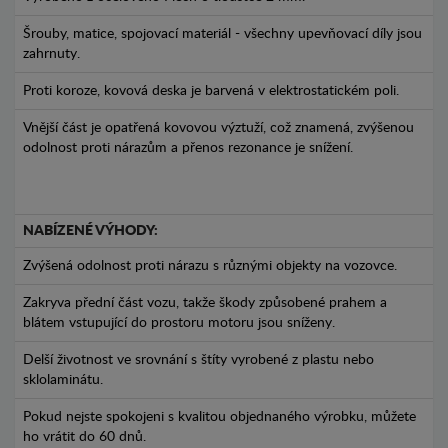
Šrouby, matice, spojovací materiál - všechny upevňovací díly jsou
zahrnuty.
Proti koroze, kovová deska je barvená v elektrostatickém poli.
Vnější část je opatřená kovovou výztuží, což znamená, zvýšenou
odolnost proti nárazům a přenos rezonance je snížení.
NABÍZENÉ VÝHODY:
Zvýšená odolnost proti nárazu s různými objekty na vozovce.
Zakryva přední část vozu, takže škody způsobené prahem a
blátem vstupující do prostoru motoru jsou sníženy.
Delší životnost ve srovnání s štíty vyrobené z plastu nebo
sklolaminátu.
Pokud nejste spokojeni s kvalitou objednaného výrobku, můžete
ho vrátit do 60 dnů.