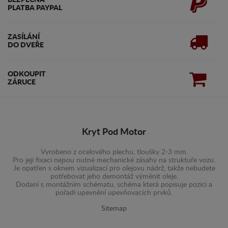
BEZPEČNÁ
PLATBA PAYPAL
ZASÍLÁNÍ
DO DVEŘE
ODKOUPIT
ZÁRUCE
Kryt Pod Motor
Vyrobeno z ocelového plechu, tloušky 2-3 mm.
Pro její fixaci nejsou nutné mechanické zásahy na struktuře vozu.
Je opatřen s oknem vizualizací pro olejovu nádrž, takže nebudete
potřebovat jeho demontáž výměnit oleje.
Dodaní s montážním schématu, schéma která popisuje pozici a
pořadí upevnění upevňovacích prvků.
Sitemap