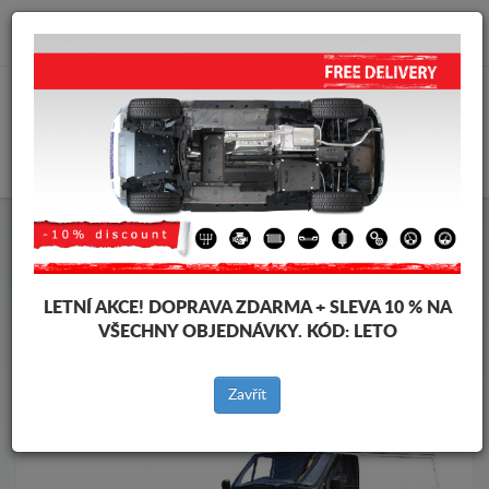
info@krytpodmotor.com
KOŠÍK
Kryt pod motor Ford
Kryt pod motor Ford Transit
Značky vozidel
Značky
vozidel
LETNÍ AKCE!
DOPRAVA ZDARMA + SLEVA 10 % NA
VŠECHNY OBJEDNÁVKY. KÓD:
LETO
Zpět na produkty
Zavřít