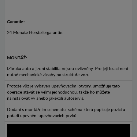
Garantie:
24 Monate Herstellergarantie.
MONTÁŽ:
IZáruka auto a jízdní stabilita nejsou ovlivněny. Pro její fixaci není
nutné mechanické zásahy na struktuře vozu.
Protože vůz je vybaven upevňovacími otvory, umožňuje tato
operace stávát se velmi jednoduchou, takže ho můžete
nainstalovat vy anebo jakékoli autoservis.
Dodaní s montážním schématu, schéma která popisuje pozici a
pořadí upevnění upevňovacích prvků.