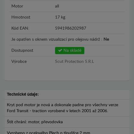
Motor
all
Hmotnost
17 kg
Kód EAN:
5941986202987
Je opatřen s oknem vizualizací pro olejovu nádrž :
Ne
Dostupnost
Na skladě
Výrobce
Scut Protection S.R.L
Technické údaje:
Kryt pod motor je nová a dokonale padne pro všechny verze
Ford Transit - traction vyrobené v letech 2001 až 2006.
Štít chrání: motor, převodovka
Vyrobeno z ocelového Plech o tloušťce 2 mm.