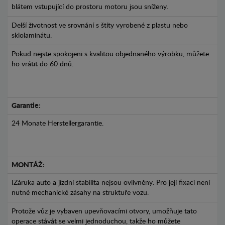
blátem vstupující do prostoru motoru jsou sníženy.
Delší životnost ve srovnání s štíty vyrobené z plastu nebo
sklolaminátu.
Pokud nejste spokojeni s kvalitou objednaného výrobku, můžete
ho vrátit do 60 dnů.
Garantie:
24 Monate Herstellergarantie.
MONTÁŽ:
IZáruka auto a jízdní stabilita nejsou ovlivněny. Pro její fixaci není
nutné mechanické zásahy na struktuře vozu.
Protože vůz je vybaven upevňovacími otvory, umožňuje tato
operace stávát se velmi jednoduchou, takže ho můžete