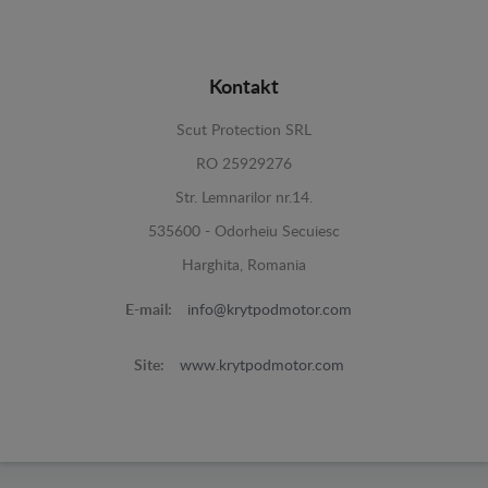
Kontakt
Scut Protection SRL
RO 25929276
Str. Lemnarilor nr.14.
535600 - Odorheiu Secuiesc
Harghita, Romania
E-mail:
info@krytpodmotor.com
Site:
www.krytpodmotor.com