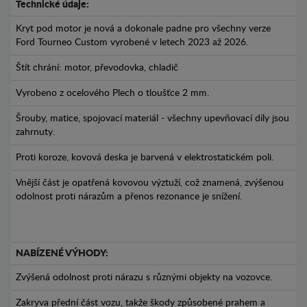
Technické údaje:
Kryt pod motor je nová a dokonale padne pro všechny verze
Ford Tourneo Custom vyrobené v letech 2023 až 2026.
Štít chrání: motor, převodovka, chladič
Vyrobeno z ocelového Plech o tloušťce 2 mm.
Šrouby, matice, spojovací materiál - všechny upevňovací díly jsou
zahrnuty.
Proti koroze, kovová deska je barvená v elektrostatickém poli.
Vnější část je opatřená kovovou výztuží, což znamená, zvýšenou
odolnost proti nárazům a přenos rezonance je snížení.
NABÍZENÉ VÝHODY:
Zvýšená odolnost proti nárazu s různými objekty na vozovce.
Zakryva přední část vozu, takže škody způsobené prahem a