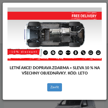
info@krytpodmotor.com
KOŠÍK
Kryt pod motor Ford
Kryt pod motor Ford Tourneo Custom
Značky vozidel
Značky
vozidel
LETNÍ AKCE!
DOPRAVA ZDARMA + SLEVA 10 % NA
VŠECHNY OBJEDNÁVKY. KÓD:
LETO
Zpět na produkty
Zavřít