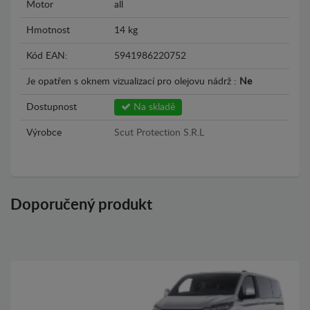
Motor
all
Hmotnost
14 kg
Kód EAN:
5941986220752
Je opatřen s oknem vizualizací pro olejovu nádrž :
Ne
Dostupnost
Na skladě
Výrobce
Scut Protection S.R.L
Doporučený produkt