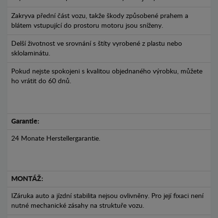
Zakryva přední část vozu, takže škody způsobené prahem a
blátem vstupující do prostoru motoru jsou sníženy.
Delší životnost ve srovnání s štíty vyrobené z plastu nebo
sklolaminátu.
Pokud nejste spokojeni s kvalitou objednaného výrobku, můžete
ho vrátit do 60 dnů.
Garantie:
24 Monate Herstellergarantie.
MONTÁŽ:
IZáruka auto a jízdní stabilita nejsou ovlivněny. Pro její fixaci není
nutné mechanické zásahy na struktuře vozu.