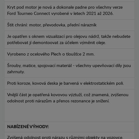
Kryt pod motor je nová a dokonale padne pro všechny verze
Ford Tourneo Connect vyrobené v letech 2021 až 2026.
Štít chrání: motor, převodovka, přední nárazník
Je opatřen s oknem vizualizací pro olejovu nádrž, takže nebudete
potřebovat jí demontoovat za účelem výměnit oleje.
Vyrobeno z ocelového Plech o tloušťce 2 mm.
Šrouby, matice, spojovací materiál - všechny upevňovací díly jsou
zahrnuty.
Proti koroze, kovová deska je barvená v elektrostatickém poli.
Vnější část je opatřená kovovou výztuží, což znamená, zvýšenou
odolnost proti nárazům a přenos rezonance je snížení.
NABÍZENÉ VÝHODY:
Zvýšená odolnost proti nárazu s různými objekty na vozovce.