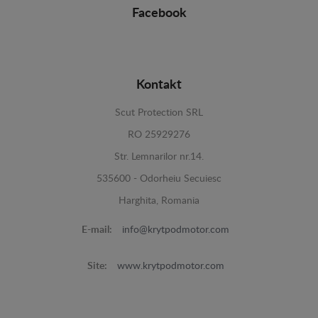
Facebook
Kontakt
Scut Protection SRL
RO 25929276
Str. Lemnarilor nr.14.
535600 - Odorheiu Secuiesc
Harghita, Romania
E-mail:
info@krytpodmotor.com
Site:
www.krytpodmotor.com