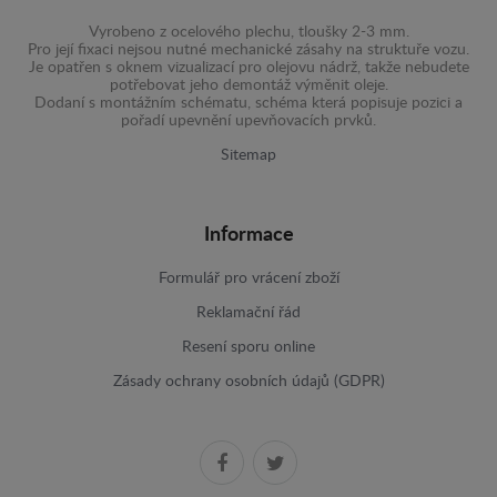
Vyrobeno z ocelového plechu, tloušky 2-3 mm.
Pro její fixaci nejsou nutné mechanické zásahy na struktuře vozu.
Je opatřen s oknem vizualizací pro olejovu nádrž, takže nebudete
potřebovat jeho demontáž výměnit oleje.
Dodaní s montážním schématu, schéma která popisuje pozici a
pořadí upevnění upevňovacích prvků.
Sitemap
Informace
Formulář pro vrácení zboží
Reklamační řád
Resení sporu online
Zásady ochrany osobních údajů (GDPR)