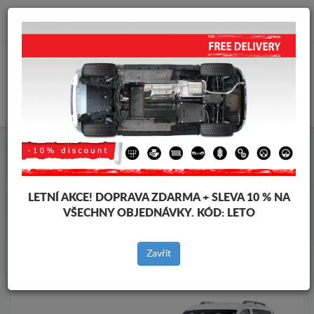
info@krytpodmotor.com
KOŠÍK
Kryt pod motor Ford
Kryt pod motor Ford Tourneo Connect
Značky vozidel
Značky
LETNÍ AKCE!
DOPRAVA ZDARMA + SLEVA 10 % NA
vozidel
VŠECHNY OBJEDNÁVKY. KÓD:
LETO
Zavřít
Zpět na produkty