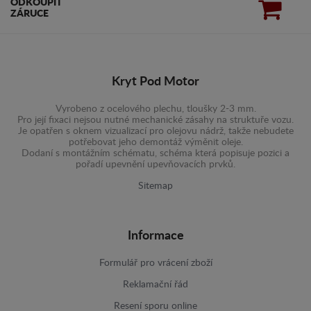
ODKOUPIT
ZÁRUCE
Kryt Pod Motor
Vyrobeno z ocelového plechu, tloušky 2-3 mm.
Pro její fixaci nejsou nutné mechanické zásahy na struktuře vozu.
Je opatřen s oknem vizualizací pro olejovu nádrž, takže nebudete
potřebovat jeho demontáž výměnit oleje.
Dodaní s montážním schématu, schéma která popisuje pozici a
pořadí upevnění upevňovacích prvků.
Sitemap
Informace
Formulář pro vrácení zboží
Reklamační řád
Resení sporu online