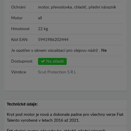
Ochrání
motor, převodovka, chladič, přední nárazník
Motor
all
Hmotnost
22 kg
Kód EAN:
5941986202444
Je opatřen s oknem vizualizací pro olejovu nádrž :
Ne
Dostupnost
Na skladě
Výrobce
Scut Protection S.R.L
Technické údaje:
Kryt pod motor je nová a dokonale padne pro všechny verze Fiat
Talento vyrobené v letech 2016 až 2021.