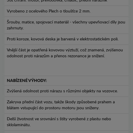
Štít chrání: motor, převodovka, chladič, přední nárazník
Vyrobeno z ocelového Plech o tloušťce 2 mm.
Šrouby, matice, spojovací materiál - všechny upevňovací díly jsou
zahrnuty.
Proti koroze, kovová deska je barvená v elektrostatickém poli.
Vnější část je opatřená kovovou výztuží, což znamená, zvýšenou
odolnost proti nárazům a přenos rezonance je snížení.
NABÍZENÉ VÝHODY:
Zvýšená odolnost proti nárazu s různými objekty na vozovce.
Zakryva přední část vozu, takže škody způsobené prahem a
blátem vstupující do prostoru motoru jsou sníženy.
Delší životnost ve srovnání s štíty vyrobené z plastu nebo
sklolaminátu.