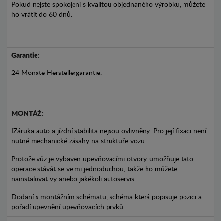
Pokud nejste spokojeni s kvalitou objednaného výrobku, můžete
ho vrátit do 60 dnů.
Garantie:
24 Monate Herstellergarantie.
MONTÁŽ:
IZáruka auto a jízdní stabilita nejsou ovlivněny. Pro její fixaci není
nutné mechanické zásahy na struktuře vozu.
Protože vůz je vybaven upevňovacími otvory, umožňuje tato
operace stávát se velmi jednoduchou, takže ho můžete
nainstalovat vy anebo jakékoli autoservis.
Dodaní s montážním schématu, schéma která popisuje pozici a
pořadí upevnění upevňovacích prvků.