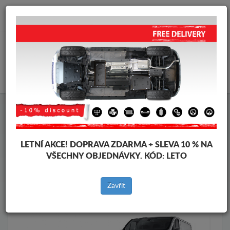
info@krytpodmotor.com
KOŠÍK
Kryt pod motor Fiat
Kryt pod motor Fiat Talento
Značky vozidel
Značky
vozidel
LETNÍ AKCE!
DOPRAVA ZDARMA + SLEVA 10 % NA
VŠECHNY OBJEDNÁVKY. KÓD:
LETO
Zpět na produkty
Zavřít