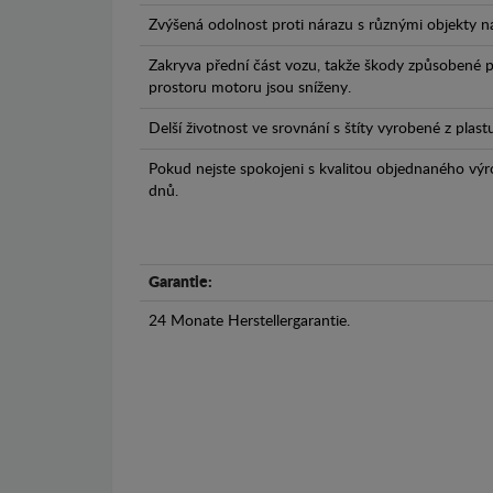
Zvýšená odolnost proti nárazu s různými objekty n
Zakryva přední část vozu, takže škody způsobené 
prostoru motoru jsou sníženy.
Delší životnost ve srovnání s štíty vyrobené z plas
Pokud nejste spokojeni s kvalitou objednaného výr
dnů.
Garantie:
24 Monate Herstellergarantie.