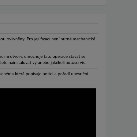
jsou ovlivněny. Pro její fixaci není nutné mechanické
cími otvory, umožňuje tato operace stávát se
te nainstalovat vy anebo jakékoli autoservis.
chéma která popisuje pozici a pořadí upevnění