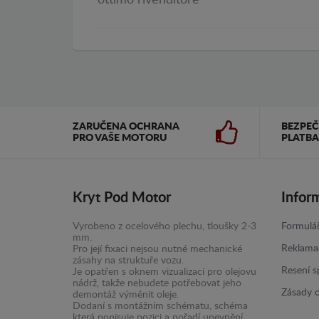
ottimo rivenditore
ZARUČENA OCHRANA
BEZPE
PRO VAŠE MOTORU
PLATBA
Kryt Pod Motor
Infor
Vyrobeno z ocelového plechu, tloušky 2-3
Formulář
mm.
Reklama
Pro její fixaci nejsou nutné mechanické
zásahy na struktuře vozu.
Resení s
Je opatřen s oknem vizualizací pro olejovu
nádrž, takže nebudete potřebovat jeho
Zásady 
demontáž výměnit oleje.
Dodaní s montážním schématu, schéma
která popisuje pozici a pořadí upevnění