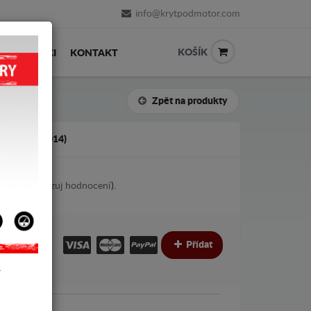
info@krytpodmotor.com
KOŠÍK
PRODEJCI
KONTAKT
Zpět na produkty
O (2007-2014)
1
votes (
Ukazuj hodnocení
).
€
€
Přídat
Y
Fiat