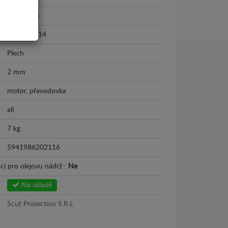
Fiat Bravo
2007 - 2014
Plech
2 mm
motor, převodovka
all
7 kg
5941986202116
cí pro olejovu nádrž :
Ne
Na skladě
Scut Protection S.R.L