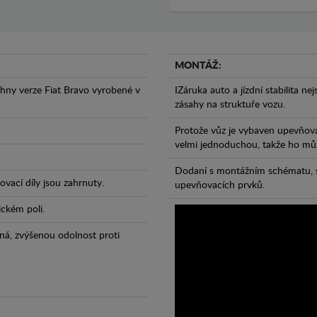
MONTÁŽ:
hny verze Fiat Bravo vyrobené v
IZáruka auto a jízdní stabilita ne
zásahy na struktuře vozu.
Protože vůz je vybaven upevňova
velmi jednoduchou, takže ho může
Dodaní s montážním schématu, s
vací díly jsou zahrnuty.
upevňovacích prvků.
ickém poli.
ná, zvýšenou odolnost proti