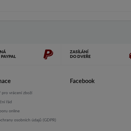
ČNÁ
ZASÍLÁNÍ
 PAYPAL
DO DVEŘE
mace
Facebook
 pro vrácení zboží
ční řád
poru online
ochrany osobních údajů (GDPR)