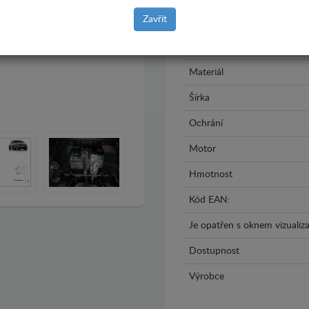
Zavřít
Model
Rok výroby
Materiál
Šírka
Ochrání
Motor
Hmotnost
Kód EAN:
Je opatřen s oknem vizualiza
Dostupnost
Výrobce