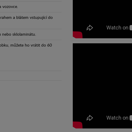
a vozovce.
prahem a blátem vstupující do
tu nebo sklolaminátu.
obku, můžete ho vrátit do 60