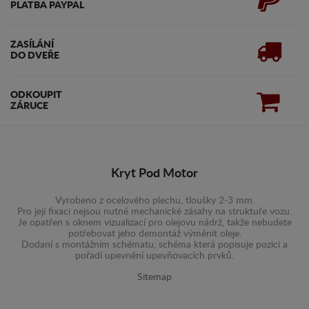
PLATBA PAYPAL
ZASÍLÁNÍ
DO DVEŘE
ODKOUPIT
ZÁRUCE
Kryt Pod Motor
Vyrobeno z ocelového plechu, tloušky 2-3 mm.
Pro její fixaci nejsou nutné mechanické zásahy na struktuře vozu.
Je opatřen s oknem vizualizací pro olejovu nádrž, takže nebudete
potřebovat jeho demontáž výměnit oleje.
Dodaní s montážním schématu, schéma která popisuje pozici a
pořadí upevnění upevňovacích prvků.
Sitemap