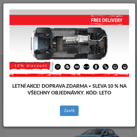
info@krytpodmotor.com
KOŠÍK
Kryt pod motor Dacia
Kryt pod motor Dacia Logan II
Značky vozidel
Značky
vozidel
LETNÍ AKCE!
DOPRAVA ZDARMA + SLEVA 10 % NA
VŠECHNY OBJEDNÁVKY. KÓD:
LETO
Zpět na produkty
Zavřít