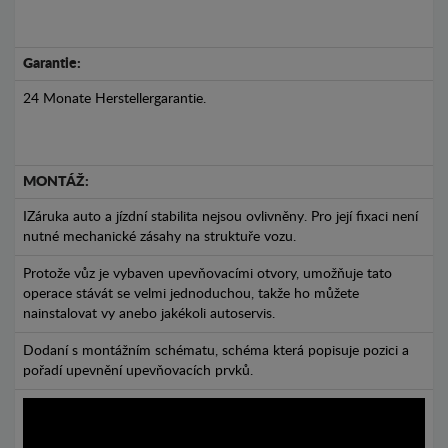
Garantie:
24 Monate Herstellergarantie.
MONTÁŽ:
IZáruka auto a jízdní stabilita nejsou ovlivněny. Pro její fixaci není
nutné mechanické zásahy na struktuře vozu.
Protože vůz je vybaven upevňovacími otvory, umožňuje tato
operace stávát se velmi jednoduchou, takže ho můžete
nainstalovat vy anebo jakékoli autoservis.
Dodaní s montážním schématu, schéma která popisuje pozici a
pořadí upevnění upevňovacích prvků.