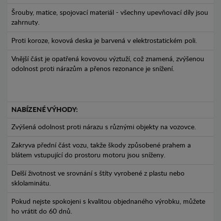
Šrouby, matice, spojovací materiál - všechny upevňovací díly jsou
zahrnuty.
Proti koroze, kovová deska je barvená v elektrostatickém poli.
Vnější část je opatřená kovovou výztuží, což znamená, zvýšenou
odolnost proti nárazům a přenos rezonance je snížení.
NABÍZENÉ VÝHODY:
Zvýšená odolnost proti nárazu s různými objekty na vozovce.
Zakryva přední část vozu, takže škody způsobené prahem a
blátem vstupující do prostoru motoru jsou sníženy.
Delší životnost ve srovnání s štíty vyrobené z plastu nebo
sklolaminátu.
Pokud nejste spokojeni s kvalitou objednaného výrobku, můžete
ho vrátit do 60 dnů.