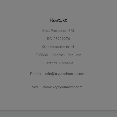
Kontakt
Scut Protection SRL
RO 25929276
Str. Lemnarilor nr.14.
535600 - Odorheiu Secuiesc
Harghita, Romania
E-mail:
info@krytpodmotor.com
Site:
www.krytpodmotor.com