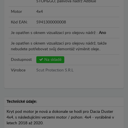
STOP&GO, palivová nádrž AdBlue
Motor
4x4
Kód EAN:
5941300000008
Je opatřen s oknem vizualizací pro olejovu nádrž :
Ano
Je opatřen s oknem vizualizací pro olejovu nádrž, takže
nebudete potřebovat svůj demontáž výměnit oleje..
Dostupnost
Na skladě
Výrobce
Scut Protection S.R.L
Technické údaje:
Kryt pod motor je nová a dokonale se hodí pro Dacia Duster
4x4, s následujícími verzemi motor / pohon: 4x4 - vyráběné v
letech 2018 až 2020.