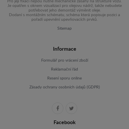
Pro její fixaci nejsou nutné mechanické zásahy na struktuře vozu.
Je opatřen s oknem vizualizací pro olejovu nádrž, takže nebudete
potřebovat jeho demontáž výměnit oleje.
Dodaní s montážním schématu, schéma která popisuje pozici a
pořadí upevnění upevňovacích prvků.
Sitemap
Informace
Formulář pro vrácení zboží
Reklamační řád
Resení sporu online
Zásady ochrany osobních údajů (GDPR)
Facebook