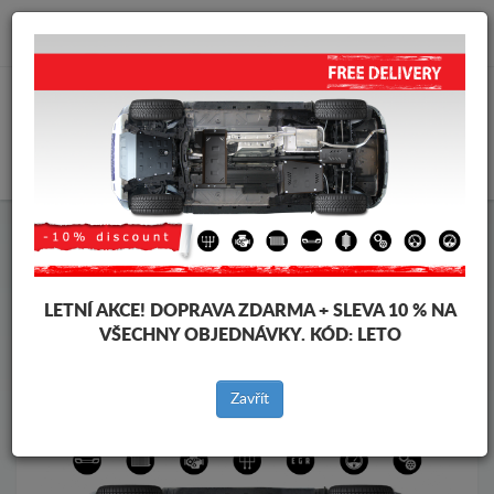
info@krytpodmotor.com
KOŠÍK
Kryt pod motor Dacia
Kryt pod motor Dacia Duster I
Značky vozidel
Značky
vozidel
LETNÍ AKCE!
DOPRAVA ZDARMA + SLEVA 10 % NA
VŠECHNY OBJEDNÁVKY. KÓD:
LETO
Zpět na produkty
Zavřít