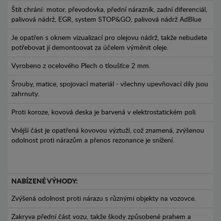
Štít chrání: motor, převodovka, přední nárazník, zadní diferenciál,
palivová nádrž, EGR, system STOP&GO, palivová nádrž AdBlue
Je opatřen s oknem vizualizací pro olejovu nádrž, takže nebudete
potřebovat jí demontoovat za účelem výměnit oleje.
Vyrobeno z ocelového Plech o tloušťce 2 mm.
Šrouby, matice, spojovací materiál - všechny upevňovací díly jsou
zahrnuty.
Proti koroze, kovová deska je barvená v elektrostatickém poli.
Vnější část je opatřená kovovou výztuží, což znamená, zvýšenou
odolnost proti nárazům a přenos rezonance je snížení.
NABÍZENÉ VÝHODY:
Zvýšená odolnost proti nárazu s různými objekty na vozovce.
Zakryva přední část vozu, takže škody způsobené prahem a