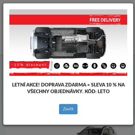
info@krytpodmotor.com
KOŠÍK
Kryt pod motor Dacia
Kryt pod motor Dacia Duster III
Značky vozidel
Značky
vozidel
LETNÍ AKCE!
DOPRAVA ZDARMA + SLEVA 10 % NA
VŠECHNY OBJEDNÁVKY. KÓD:
LETO
Zpět na produkty
Zavřít