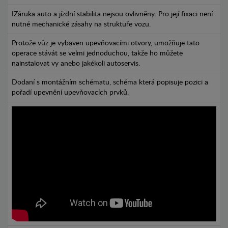
IZáruka auto a jízdní stabilita nejsou ovlivněny. Pro její fixaci není
nutné mechanické zásahy na struktuře vozu.
Protože vůz je vybaven upevňovacími otvory, umožňuje tato
operace stávát se velmi jednoduchou, takže ho můžete
nainstalovat vy anebo jakékoli autoservis.
Dodaní s montážním schématu, schéma která popisuje pozici a
pořadí upevnění upevňovacích prvků.