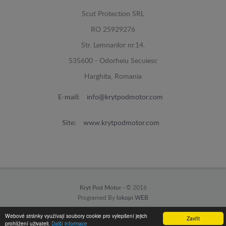
Scut Protection SRL
RO 25929276
Str. Lemnarilor nr.14.
535600 - Odorheiu Secuiesc
Harghita, Romania
E-mail:
info@krytpodmotor.com
Site:
www.krytpodmotor.com
Kryt Pod Motor -
© 2016
Programed By
lokopi WEB
Webové stránky využívají soubory cookie pro vylepšení jejich
Zavřít
prohlížení uživateli.
Další informace