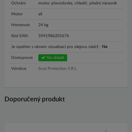
Ochrání
motor, převodovka, chladič, přední nárazník
Motor
all
Hmotnost
24 kg
Kód EAN:
5941986201676
Je opatřen s oknem vizualizací pro olejovu nádrž :
Ne
Dostupnost
Na skladě
Výrobce
Scut Protection S.R.L
Doporučený produkt