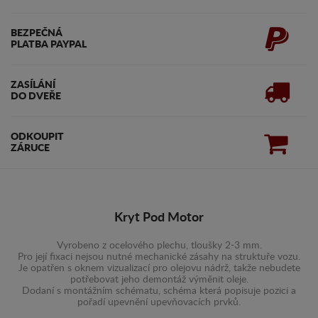
BEZPEČNÁ
PLATBA PAYPAL
ZASÍLÁNÍ
DO DVEŘE
ODKOUPIT
ZÁRUCE
Kryt Pod Motor
Vyrobeno z ocelového plechu, tloušky 2-3 mm.
Pro její fixaci nejsou nutné mechanické zásahy na struktuře vozu.
Je opatřen s oknem vizualizací pro olejovu nádrž, takže nebudete
potřebovat jeho demontáž výměnit oleje.
Dodaní s montážním schématu, schéma která popisuje pozici a
pořadí upevnění upevňovacích prvků.