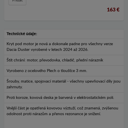
Přídat
163 €
Technické údaje:
Kryt pod motor je nová a dokonale padne pro všechny verze
Dacia Duster vyrobené v letech 2024 až 2026.
Štít chrání: motor, převodovka, chladič, přední nárazník
Vyrobeno z ocelového Plech o tloušťce 3 mm.
Šrouby, matice, spojovací materiál - všechny upevňovací díly jsou
zahrnuty.
Proti koroze, kovová deska je barvená v elektrostatickém poli.
Vnější část je opatřená kovovou výztuží, což znamená, zvýšenou
odolnost proti nárazům a přenos rezonance je snížení.