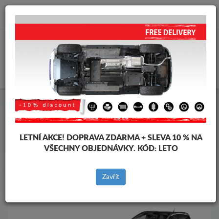
info@krytpodmotor.com
KOŠÍK
Kryt pod motor Citroen
Kryt pod motor Citroen Grand C4 Picasso
Značky vozidel
Značky
LETNÍ AKCE!
DOPRAVA ZDARMA + SLEVA 10 % NA
vozidel
VŠECHNY OBJEDNÁVKY. KÓD:
LETO
Zavřít
Zpět na produkty