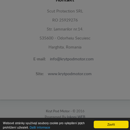
Kontakt
Scut Protection SRL
RO 25929276
Str. Lemnarilor nr.14.
535600 - Odorheiu Secuiesc
Harghita, Romania
E-mail:
info@krytpodmotor.com
Site:
www.krytpodmotor.com
Kryt Pod Motor -
© 2016
Programed By
lokopi WEB
Webové stránky využívají soubory cookie pro vylepšení jejich
Zavřít
prohlížení uživateli.
Další informace