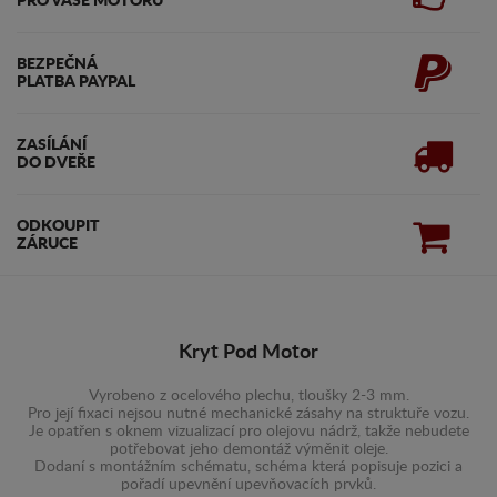
PRO VAŠE MOTORU
BEZPEČNÁ
PLATBA PAYPAL
ZASÍLÁNÍ
DO DVEŘE
ODKOUPIT
ZÁRUCE
Kryt Pod Motor
Vyrobeno z ocelového plechu, tloušky 2-3 mm.
Pro její fixaci nejsou nutné mechanické zásahy na struktuře vozu.
Je opatřen s oknem vizualizací pro olejovu nádrž, takže nebudete
potřebovat jeho demontáž výměnit oleje.
Dodaní s montážním schématu, schéma která popisuje pozici a
pořadí upevnění upevňovacích prvků.