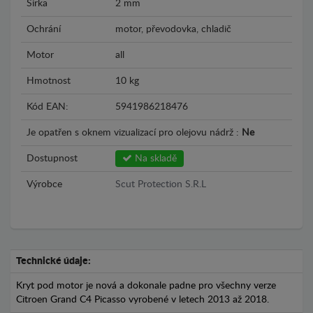
Šírka
2 mm
Ochrání
motor, převodovka, chladič
Motor
all
Hmotnost
10 kg
Kód EAN:
5941986218476
Je opatřen s oknem vizualizací pro olejovu nádrž :
Ne
Dostupnost
Na skladě
Výrobce
Scut Protection S.R.L
Technické údaje:
Kryt pod motor je nová a dokonale padne pro všechny verze
Citroen Grand C4 Picasso vyrobené v letech 2013 až 2018.