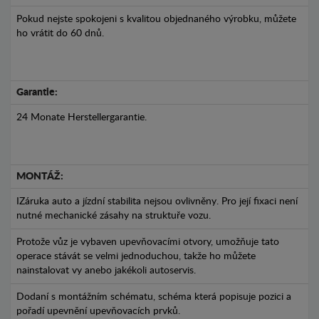
Pokud nejste spokojeni s kvalitou objednaného výrobku, můžete
ho vrátit do 60 dnů.
Garantie:
24 Monate Herstellergarantie.
MONTÁŽ:
IZáruka auto a jízdní stabilita nejsou ovlivněny. Pro její fixaci není
nutné mechanické zásahy na struktuře vozu.
Protože vůz je vybaven upevňovacími otvory, umožňuje tato
operace stávát se velmi jednoduchou, takže ho můžete
nainstalovat vy anebo jakékoli autoservis.
Dodaní s montážním schématu, schéma která popisuje pozici a
pořadí upevnění upevňovacích prvků.