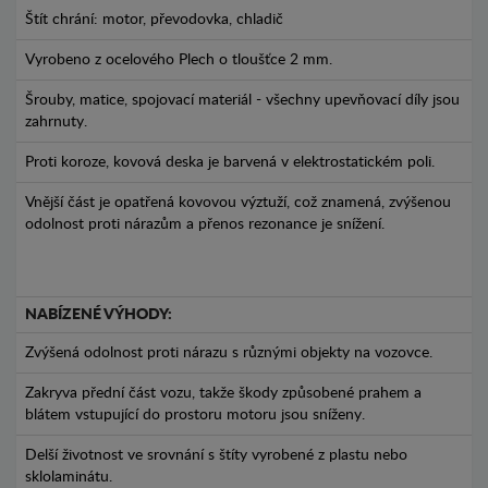
Štít chrání: motor, převodovka, chladič
Vyrobeno z ocelového Plech o tloušťce 2 mm.
Šrouby, matice, spojovací materiál - všechny upevňovací díly jsou
zahrnuty.
Proti koroze, kovová deska je barvená v elektrostatickém poli.
Vnější část je opatřená kovovou výztuží, což znamená, zvýšenou
odolnost proti nárazům a přenos rezonance je snížení.
NABÍZENÉ VÝHODY:
Zvýšená odolnost proti nárazu s různými objekty na vozovce.
Zakryva přední část vozu, takže škody způsobené prahem a
blátem vstupující do prostoru motoru jsou sníženy.
Delší životnost ve srovnání s štíty vyrobené z plastu nebo
sklolaminátu.