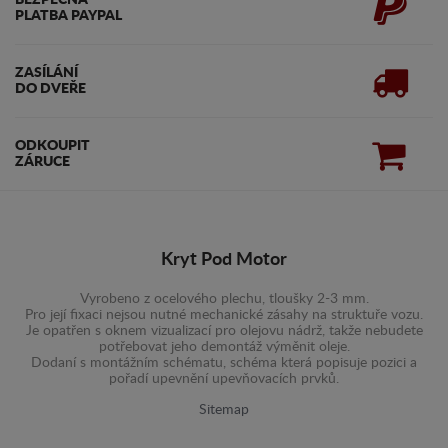
BEZPEČNÁ
PLATBA PAYPAL
ZASÍLÁNÍ
DO DVEŘE
ODKOUPIT
ZÁRUCE
Kryt Pod Motor
Vyrobeno z ocelového plechu, tloušky 2-3 mm.
Pro její fixaci nejsou nutné mechanické zásahy na struktuře vozu.
Je opatřen s oknem vizualizací pro olejovu nádrž, takže nebudete
potřebovat jeho demontáž výměnit oleje.
Dodaní s montážním schématu, schéma která popisuje pozici a
pořadí upevnění upevňovacích prvků.
Sitemap