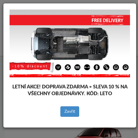
info@krytpodmotor.com
KOŠÍK
Kryt pod motor Citroen
Kryt pod motor Citroen Evasion
Značky vozidel
Značky
vozidel
LETNÍ AKCE!
DOPRAVA ZDARMA + SLEVA 10 % NA
VŠECHNY OBJEDNÁVKY. KÓD:
LETO
Zpět na produkty
Zavřít