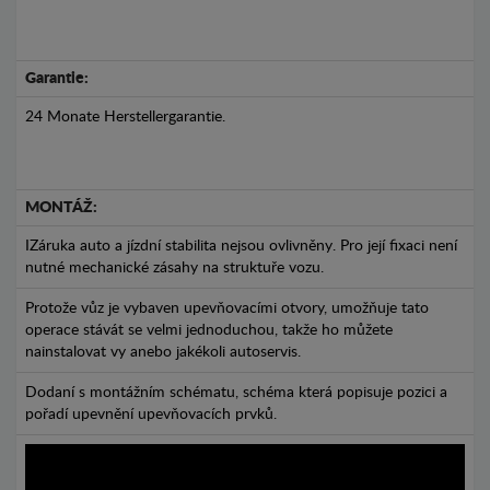
Garantie:
24 Monate Herstellergarantie.
MONTÁŽ:
IZáruka auto a jízdní stabilita nejsou ovlivněny. Pro její fixaci není
nutné mechanické zásahy na struktuře vozu.
Protože vůz je vybaven upevňovacími otvory, umožňuje tato
operace stávát se velmi jednoduchou, takže ho můžete
nainstalovat vy anebo jakékoli autoservis.
Dodaní s montážním schématu, schéma která popisuje pozici a
pořadí upevnění upevňovacích prvků.