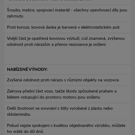
Šrouby, matice, spojovací materiál - všechny upevňovací díly jsou
zahrnuty.
Proti koroze, kovová deska je barvená v elektrostatickém poli.
Vnější část je opatřená kovovou výztuží, což znamená, zvýšenou
odolnost proti nárazům a přenos rezonance je snížení.
NABÍZENÉ VÝHODY:
Zvýšená odolnost proti nárazu s různými objekty na vozovce.
Zakryva přední část vozu, takže škody způsobené prahem a
blátem vstupující do prostoru motoru jsou sníženy.
Delší životnost ve srovnání s štíty vyrobené z plastu nebo
sklolaminátu.
Pokud nejste spokojeni s kvalitou objednaného výrobku, můžete
ho vrátit do 60 dnů.