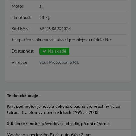
Motor
all
Hmotnost
14 kg
Kód EAN:
5941986201324
Je opatřen s oknem vizualizací pro olejovu nádrž :
Ne
Dostupnost
Na skladě
Výrobce
Scut Protection S.R.L
Technické údaje:
Kryt pod motor je nová a dokonale padne pro všechny verze
Citroen Evaeton vyrobené v letech 1995 až 2003.
Štít chrání: motor, převodovka, chladič, přední nárazník
Vyrobeno z ocelového Plech o tloušťce 2 mm.