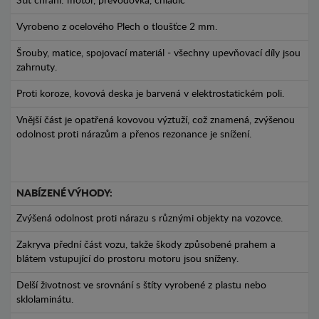
Štít chrání: motor, převodovka, chladič
Vyrobeno z ocelového Plech o tloušťce 2 mm.
Šrouby, matice, spojovací materiál - všechny upevňovací díly jsou
zahrnuty.
Proti koroze, kovová deska je barvená v elektrostatickém poli.
Vnější část je opatřená kovovou výztuží, což znamená, zvýšenou
odolnost proti nárazům a přenos rezonance je snížení.
NABÍZENÉ VÝHODY:
Zvýšená odolnost proti nárazu s různými objekty na vozovce.
Zakryva přední část vozu, takže škody způsobené prahem a
blátem vstupující do prostoru motoru jsou sníženy.
Delší životnost ve srovnání s štíty vyrobené z plastu nebo
sklolaminátu.