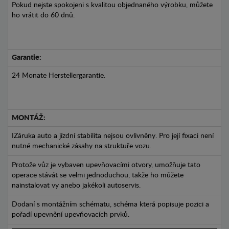
Pokud nejste spokojeni s kvalitou objednaného výrobku, můžete
ho vrátit do 60 dnů.
Garantie:
24 Monate Herstellergarantie.
MONTÁŽ:
IZáruka auto a jízdní stabilita nejsou ovlivněny. Pro její fixaci není
nutné mechanické zásahy na struktuře vozu.
Protože vůz je vybaven upevňovacími otvory, umožňuje tato
operace stávát se velmi jednoduchou, takže ho můžete
nainstalovat vy anebo jakékoli autoservis.
Dodaní s montážním schématu, schéma která popisuje pozici a
pořadí upevnění upevňovacích prvků.