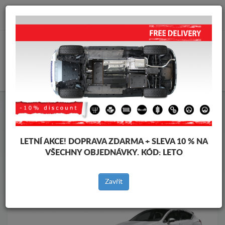
info@krytpodmotor.com
KOŠÍK
Kryt pod motor Citroen
Kryt pod motor Citroen DS4
Značky vozidel
Značky
vozidel
LETNÍ AKCE!
DOPRAVA ZDARMA + SLEVA 10 % NA
VŠECHNY OBJEDNÁVKY. KÓD:
LETO
Zpět na produkty
Zavřít