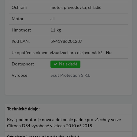
Ochrání
motor, převodovka, chladič
Motor
all
Hmotnost
11 kg
Kód EAN:
5941986201287
Je opatřen s oknem vizualizací pro olejovu nádrž :
Ne
Dostupnost
Na skladě
Výrobce
Scut Protection S.R.L
Technické údaje:
Kryt pod motor je nová a dokonale padne pro všechny verze
Citroen DS4 vyrobené v letech 2010 až 2018.