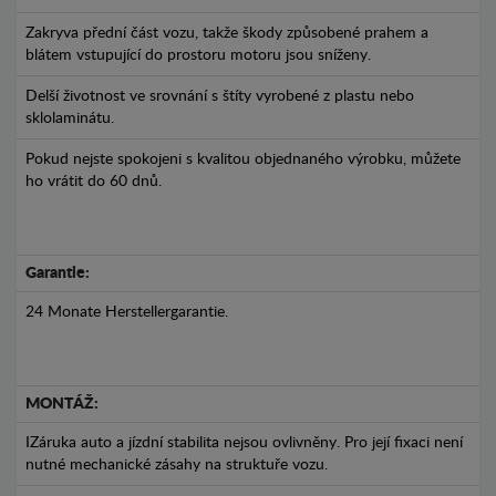
Zakryva přední část vozu, takže škody způsobené prahem a
blátem vstupující do prostoru motoru jsou sníženy.
Delší životnost ve srovnání s štíty vyrobené z plastu nebo
sklolaminátu.
Pokud nejste spokojeni s kvalitou objednaného výrobku, můžete
ho vrátit do 60 dnů.
Garantie:
24 Monate Herstellergarantie.
MONTÁŽ:
IZáruka auto a jízdní stabilita nejsou ovlivněny. Pro její fixaci není
nutné mechanické zásahy na struktuře vozu.