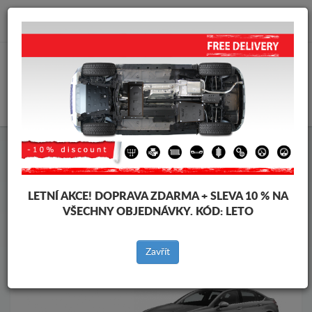
info@krytpodmotor.com
KOŠÍK
Kryt pod motor Citroen
Kryt pod motor Citroen C5
Značky vozidel
Značky
vozidel
LETNÍ AKCE!
DOPRAVA ZDARMA + SLEVA 10 % NA
VŠECHNY OBJEDNÁVKY. KÓD:
LETO
Zpět na produkty
Zavřít