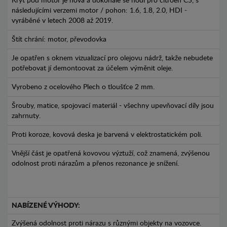
Kryt pod motor je nová a dokonale se hodí pro citroen C5, s
následujícími verzemi motor / pohon: 1.6, 1.8, 2.0, HDI -
vyráběné v letech 2008 až 2019.
Štít chrání: motor, převodovka
Je opatřen s oknem vizualizací pro olejovu nádrž, takže nebudete
potřebovat jí demontoovat za účelem výměnit oleje.
Vyrobeno z ocelového Plech o tloušťce 2 mm.
Šrouby, matice, spojovací materiál - všechny upevňovací díly jsou
zahrnuty.
Proti koroze, kovová deska je barvená v elektrostatickém poli.
Vnější část je opatřená kovovou výztuží, což znamená, zvýšenou
odolnost proti nárazům a přenos rezonance je snížení.
NABÍZENÉ VÝHODY:
Zvýšená odolnost proti nárazu s různými objekty na vozovce.