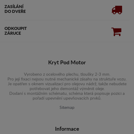
ZASÍLÁNÍ
DO DVEŘE
ODKOUPIT
ZÁRUCE
Kryt Pod Motor
Vyrobeno z ocelového plechu, tloušky 2-3 mm.
Pro její fixaci nejsou nutné mechanické zásahy na struktuře vozu.
Je opatřen s oknem vizualizací pro olejovu nádrž, takže nebudete
potřebovat jeho demontáž výměnit oleje.
Dodaní s montážním schématu, schéma která popisuje pozici a
pořadí upevnění upevňovacích prvků.
Sitemap
Informace