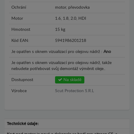
Ochrání
motor, převodovka
Motor
1.6, 1.8, 2.0, HDI
Hmotnost
15 kg
Kód EAN:
5941986201218
Je opatřen s oknem vizualizací pro olejovu nádrž :
Ano
Je opatřen s oknem vizualizací pro olejovu nádrž, takže
nebudete potřebovat svůj demontáž výměnit oleje..
Dostupnost
Na skladě
Výrobce
Scut Protection S.R.L
Technické údaje: