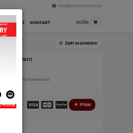
info@krytpodmotor.com
KOŠÍK
PRODEJCI
KONTAKT
Zpět na produkty
25 (2010-2017)
2
votes (
Ukazuj hodnocení
).
€
€
Přídat
Y
MW