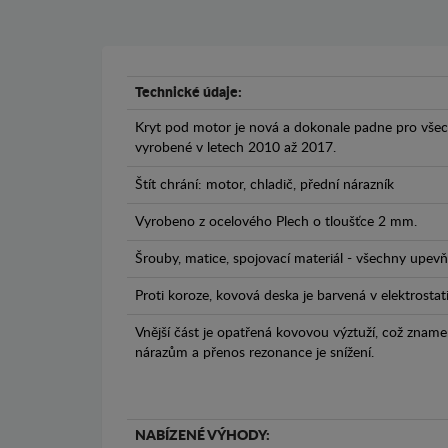
Technické údaje:
Kryt pod motor je nová a dokonale padne pro vš
vyrobené v letech 2010 až 2017.
Štít chrání: motor, chladič, přední nárazník
Vyrobeno z ocelového Plech o tloušťce 2 mm.
Šrouby, matice, spojovací materiál - všechny upevňo
Proti koroze, kovová deska je barvená v elektrostat
Vnější část je opatřená kovovou výztuží, což zname
nárazům a přenos rezonance je snížení.
NABÍZENÉ VÝHODY: