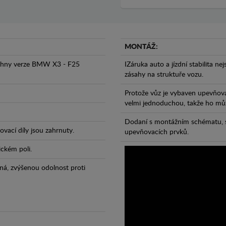
MONTÁŽ:
echny verze BMW X3 - F25
IZáruka auto a jízdní stabilita ne
zásahy na struktuře vozu.
Protože vůz je vybaven upevňova
velmi jednoduchou, takže ho může
Dodaní s montážním schématu, s
vací díly jsou zahrnuty.
upevňovacích prvků.
ickém poli.
ná, zvýšenou odolnost proti