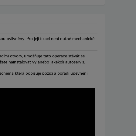
jsou ovlivněny. Pro její fixaci není nutné mechanické
cími otvory, umožňuje tato operace stávát se
te nainstalovat vy anebo jakékoli autoservis.
chéma která popisuje pozici a pořadí upevnění