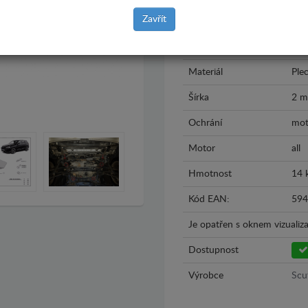
Zavřít
Model
BM
Rok výroby
201
Materiál
Ple
Šírka
2 
Ochrání
mot
Motor
all
Hmotnost
14 
Kód EAN:
594
Je opatřen s oknem vizualiza
Dostupnost
Výrobce
Scu