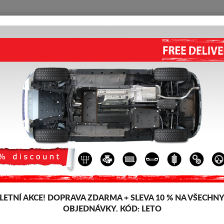
KRYT POD MOTOR
HOME
DOPRAVA
FEEDBACK
KRYT POD MOTOR BMW X3 - F
5.00
out of
5
stars based on
Kód výrobku: 03.022
204 
197
LETNÍ AKCE!
DOPRAVA ZDARMA + SLEVA 10 % NA VŠECHN
OBJEDNÁVKY. KÓD:
LETO
Značka
B