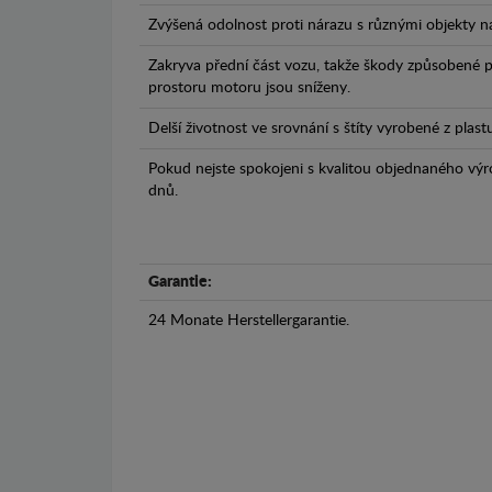
Zvýšená odolnost proti nárazu s různými objekty n
Zakryva přední část vozu, takže škody způsobené 
prostoru motoru jsou sníženy.
Delší životnost ve srovnání s štíty vyrobené z plas
Pokud nejste spokojeni s kvalitou objednaného výr
dnů.
Garantie:
24 Monate Herstellergarantie.