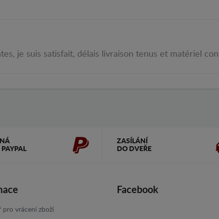
je suis satisfait, délais livraison tenus et matériel co
ČNÁ
ZASÍLÁNÍ
 PAYPAL
DO DVEŘE
mace
Facebook
 pro vrácení zboží