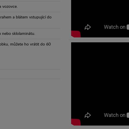
a vozovce.
prahem a blátem vstupující do
tu nebo sklolaminátu.
obku, můžete ho vrátit do 60