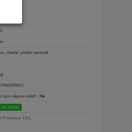
W X3
0 - 2017
ch
mm
or, chladič, přední nárazník
kg
1986200822
cí pro olejovu nádrž :
Ne
Na skladě
t Protection S.R.L