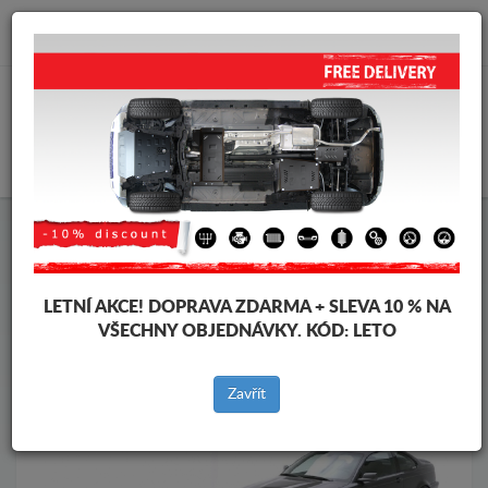
info@krytpodmotor.com
KOŠÍK
Kryt pod motor BMW
Kryt pod motor BMW Seria 3
Značky vozidel
Značky
vozidel
LETNÍ AKCE!
DOPRAVA ZDARMA + SLEVA 10 % NA
VŠECHNY OBJEDNÁVKY. KÓD:
LETO
Zpět na produkty
Zavřít