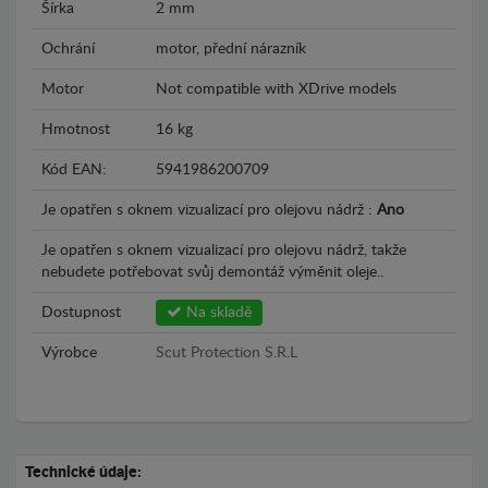
Šírka
2 mm
Ochrání
motor, přední nárazník
Motor
Not compatible with XDrive models
Hmotnost
16 kg
Kód EAN:
5941986200709
Je opatřen s oknem vizualizací pro olejovu nádrž :
Ano
Je opatřen s oknem vizualizací pro olejovu nádrž, takže
nebudete potřebovat svůj demontáž výměnit oleje..
Dostupnost
Na skladě
Výrobce
Scut Protection S.R.L
Technické údaje: