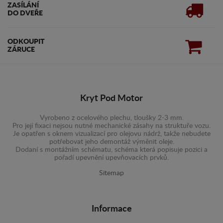
ZASÍLÁNÍ
DO DVEŘE
ODKOUPIT
ZÁRUCE
Kryt Pod Motor
Vyrobeno z ocelového plechu, tloušky 2-3 mm.
Pro její fixaci nejsou nutné mechanické zásahy na struktuře vozu.
Je opatřen s oknem vizualizací pro olejovu nádrž, takže nebudete
potřebovat jeho demontáž výměnit oleje.
Dodaní s montážním schématu, schéma která popisuje pozici a
pořadí upevnění upevňovacích prvků.
Sitemap
Informace