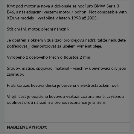
Kryt pod motor je nová a dokonale se hodí pro BMW Seria 3
E46, s následujícími verzemi motor / pohon: Not compatible with
XDrive models - vyráběné v letech 1998 až 2005.
Štít chrání: motor, přední nárazník
Je opatřen s oknem vizualizací pro olejovu nádrž, takže nebudete
potřebovat jí demontoovat za účelem výměnit oleje.
Vyrobeno z ocelového Plech o tloušťce 2 mm.
Šrouby, matice, spojovací materiál - všechny upevňovací díly jsou
zahrnuty.
Proti koroze, kovová deska je barvená v elektrostatickém poli.
Vnější část je opatřená kovovou výztuží, což znamená, zvýšenou
odolnost proti nárazům a přenos rezonance je snížení.
NABÍZENÉ VÝHODY: