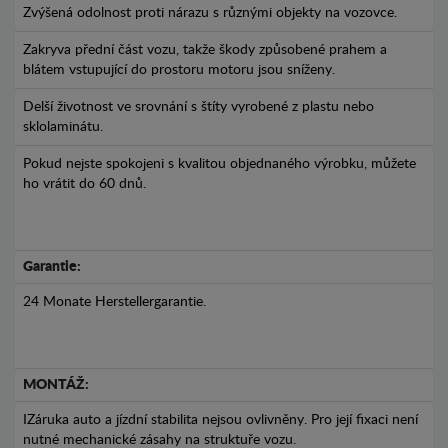
Zvýšená odolnost proti nárazu s různými objekty na vozovce.
Zakryva přední část vozu, takže škody způsobené prahem a
blátem vstupující do prostoru motoru jsou sníženy.
Delší životnost ve srovnání s štíty vyrobené z plastu nebo
sklolaminátu.
Pokud nejste spokojeni s kvalitou objednaného výrobku, můžete
ho vrátit do 60 dnů.
Garantie:
24 Monate Herstellergarantie.
MONTÁŽ:
IZáruka auto a jízdní stabilita nejsou ovlivněny. Pro její fixaci není
nutné mechanické zásahy na struktuře vozu.