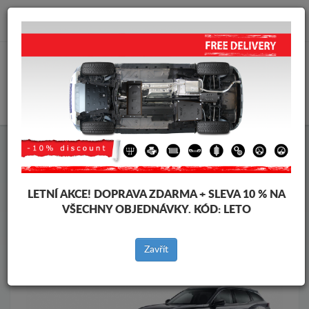
info@krytpodmotor.com
KOŠÍK
Kryt pod motor Baic
Kryt pod motor Baic Beijing X75
Značky vozidel
Značky
vozidel
LETNÍ AKCE!
DOPRAVA ZDARMA + SLEVA 10 % NA
VŠECHNY OBJEDNÁVKY. KÓD:
LETO
Zpět na produkty
Zavřít