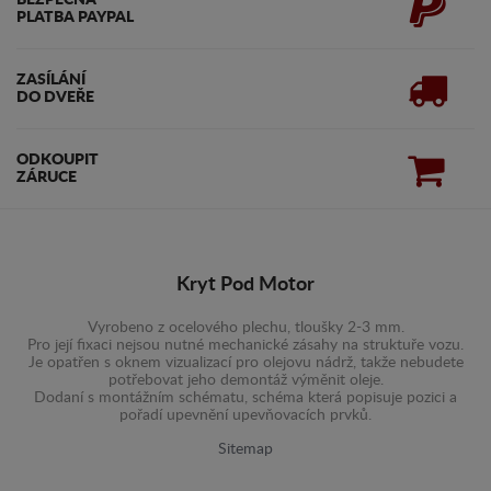
BEZPEČNÁ
PLATBA PAYPAL
ZASÍLÁNÍ
DO DVEŘE
ODKOUPIT
ZÁRUCE
Kryt Pod Motor
Vyrobeno z ocelového plechu, tloušky 2-3 mm.
Pro její fixaci nejsou nutné mechanické zásahy na struktuře vozu.
Je opatřen s oknem vizualizací pro olejovu nádrž, takže nebudete
potřebovat jeho demontáž výměnit oleje.
Dodaní s montážním schématu, schéma která popisuje pozici a
pořadí upevnění upevňovacích prvků.
Sitemap