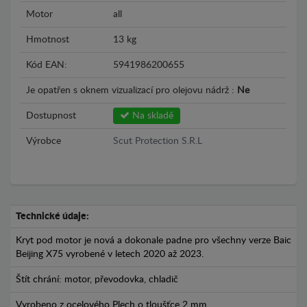
Motor
all
Hmotnost
13 kg
Kód EAN:
5941986200655
Je opatřen s oknem vizualizací pro olejovu nádrž :
Ne
Dostupnost
Na skladě
Výrobce
Scut Protection S.R.L
Technické údaje:
Kryt pod motor je nová a dokonale padne pro všechny verze Baic
Beijing X75 vyrobené v letech 2020 až 2023.
Štít chrání: motor, převodovka, chladič
Vyrobeno z ocelového Plech o tloušťce 2 mm.