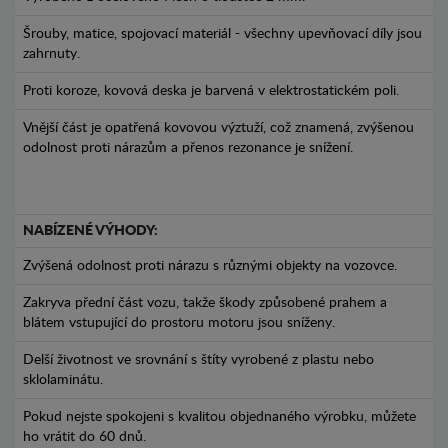
Šrouby, matice, spojovací materiál - všechny upevňovací díly jsou
zahrnuty.
Proti koroze, kovová deska je barvená v elektrostatickém poli.
Vnější část je opatřená kovovou výztuží, což znamená, zvýšenou
odolnost proti nárazům a přenos rezonance je snížení.
NABÍZENÉ VÝHODY:
Zvýšená odolnost proti nárazu s různými objekty na vozovce.
Zakryva přední část vozu, takže škody způsobené prahem a
blátem vstupující do prostoru motoru jsou sníženy.
Delší životnost ve srovnání s štíty vyrobené z plastu nebo
sklolaminátu.
Pokud nejste spokojeni s kvalitou objednaného výrobku, můžete
ho vrátit do 60 dnů.