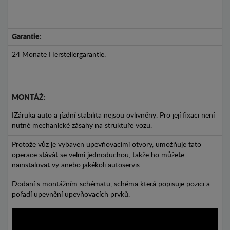
Garantie:
24 Monate Herstellergarantie.
MONTÁŽ:
IZáruka auto a jízdní stabilita nejsou ovlivněny. Pro její fixaci není
nutné mechanické zásahy na struktuře vozu.
Protože vůz je vybaven upevňovacími otvory, umožňuje tato
operace stávát se velmi jednoduchou, takže ho můžete
nainstalovat vy anebo jakékoli autoservis.
Dodaní s montážním schématu, schéma která popisuje pozici a
pořadí upevnění upevňovacích prvků.