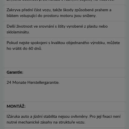
Zakryva přední část vozu, takže škody způsobené prahem a
blátem vstupující do prostoru motoru jsou sníženy.
Delší životnost ve srovnání s štíty vyrobené z plastu nebo
sklolaminátu.
Pokud nejste spokojeni s kvalitou objednaného výrobku, můžete
ho vrátit do 60 dnů.
Garantie:
24 Monate Herstellergarantie.
MONTÁŽ:
IZáruka auto a jízdní stabilita nejsou ovlivněny. Pro její fixaci není
nutné mechanické zásahy na struktuře vozu.