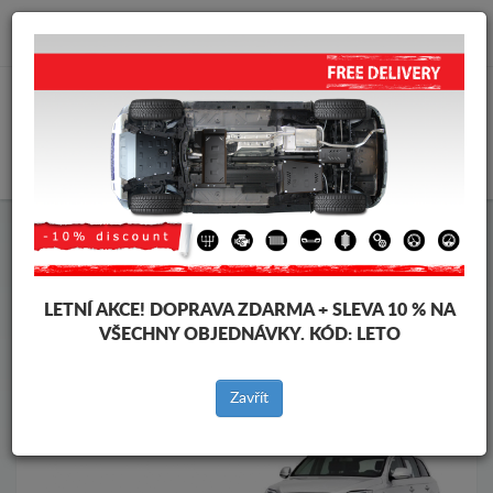
info@krytpodmotor.com
KOŠÍK
Kryt pod motor Audi
Kryt pod motor Audi Q7
Značky vozidel
Značky
vozidel
LETNÍ AKCE!
DOPRAVA ZDARMA + SLEVA 10 % NA
VŠECHNY OBJEDNÁVKY. KÓD:
LETO
Zpět na produkty
Zavřít