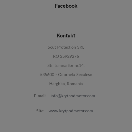
Facebook
Kontakt
Scut Protection SRL
RO 25929276
Str. Lemnarilor nr.14.
535600 - Odorheiu Secuiesc
Harghita, Romania
E-mail:
info@krytpodmotor.com
Site:
www.krytpodmotor.com