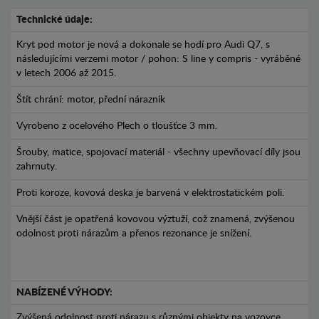
Technické údaje:
Kryt pod motor je nová a dokonale se hodí pro Audi Q7, s
následujícími verzemi motor / pohon: S line y compris - vyráběné
v letech 2006 až 2015.
Štít chrání: motor, přední nárazník
Vyrobeno z ocelového Plech o tloušťce 3 mm.
Šrouby, matice, spojovací materiál - všechny upevňovací díly jsou
zahrnuty.
Proti koroze, kovová deska je barvená v elektrostatickém poli.
Vnější část je opatřená kovovou výztuží, což znamená, zvýšenou
odolnost proti nárazům a přenos rezonance je snížení.
NABÍZENÉ VÝHODY:
Zvýšená odolnost proti nárazu s různými objekty na vozovce.