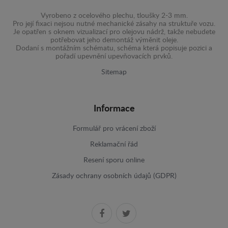
Vyrobeno z ocelového plechu, tloušky 2-3 mm.
Pro její fixaci nejsou nutné mechanické zásahy na struktuře vozu.
Je opatřen s oknem vizualizací pro olejovu nádrž, takže nebudete
potřebovat jeho demontáž výměnit oleje.
Dodaní s montážním schématu, schéma která popisuje pozici a
pořadí upevnění upevňovacích prvků.
Sitemap
Informace
Formulář pro vrácení zboží
Reklamační řád
Resení sporu online
Zásady ochrany osobních údajů (GDPR)