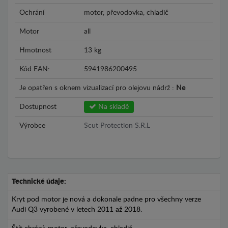
Ochrání
motor, převodovka, chladič
Motor
all
Hmotnost
13 kg
Kód EAN:
5941986200495
Je opatřen s oknem vizualizací pro olejovu nádrž :
Ne
Dostupnost
Na skladě
Výrobce
Scut Protection S.R.L
Technické údaje:
Kryt pod motor je nová a dokonale padne pro všechny verze
Audi Q3 vyrobené v letech 2011 až 2018.