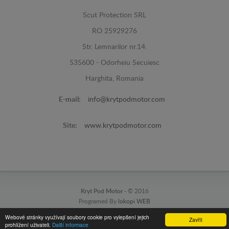
Scut Protection SRL
RO 25929276
Str. Lemnarilor nr.14.
535600 - Odorheiu Secuiesc
Harghita, Romania
E-mail:
info@krytpodmotor.com
Site:
www.krytpodmotor.com
Kryt Pod Motor -
© 2016
Programed By
lokopi WEB
Webové stránky využívají soubory cookie pro vylepšení jejich
Zavřít
prohlížení uživateli.
Další informace