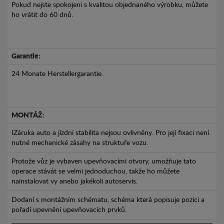
Pokud nejste spokojeni s kvalitou objednaného výrobku, můžete
ho vrátit do 60 dnů.
Garantie:
24 Monate Herstellergarantie.
MONTÁŽ:
IZáruka auto a jízdní stabilita nejsou ovlivněny. Pro její fixaci není
nutné mechanické zásahy na struktuře vozu.
Protože vůz je vybaven upevňovacími otvory, umožňuje tato
operace stávát se velmi jednoduchou, takže ho můžete
nainstalovat vy anebo jakékoli autoservis.
Dodaní s montážním schématu, schéma která popisuje pozici a
pořadí upevnění upevňovacích prvků.