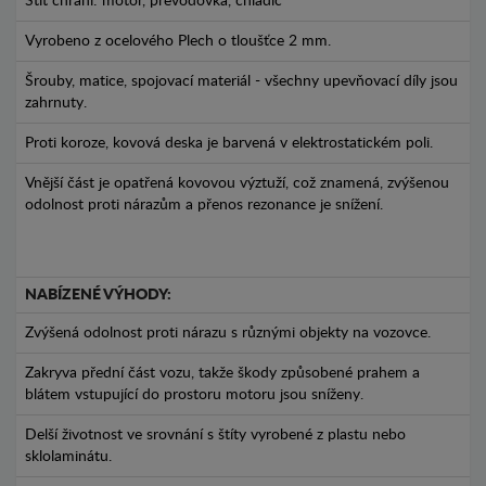
Štít chrání: motor, převodovka, chladič
Vyrobeno z ocelového Plech o tloušťce 2 mm.
Šrouby, matice, spojovací materiál - všechny upevňovací díly jsou
zahrnuty.
Proti koroze, kovová deska je barvená v elektrostatickém poli.
Vnější část je opatřená kovovou výztuží, což znamená, zvýšenou
odolnost proti nárazům a přenos rezonance je snížení.
NABÍZENÉ VÝHODY:
Zvýšená odolnost proti nárazu s různými objekty na vozovce.
Zakryva přední část vozu, takže škody způsobené prahem a
blátem vstupující do prostoru motoru jsou sníženy.
Delší životnost ve srovnání s štíty vyrobené z plastu nebo
sklolaminátu.