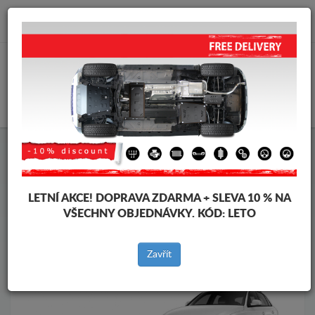
info@krytpodmotor.com
KOŠÍK
Kryt pod motor Audi
Kryt pod motor Audi Q3
Značky vozidel
Značky
vozidel
LETNÍ AKCE!
DOPRAVA ZDARMA + SLEVA 10 % NA
VŠECHNY OBJEDNÁVKY. KÓD:
LETO
Zpět na produkty
Zavřít