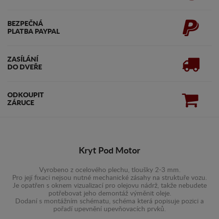
BEZPEČNÁ
PLATBA PAYPAL
ZASÍLÁNÍ
DO DVEŘE
ODKOUPIT
ZÁRUCE
Kryt Pod Motor
Vyrobeno z ocelového plechu, tloušky 2-3 mm.
Pro její fixaci nejsou nutné mechanické zásahy na struktuře vozu.
Je opatřen s oknem vizualizací pro olejovu nádrž, takže nebudete
potřebovat jeho demontáž výměnit oleje.
Dodaní s montážním schématu, schéma která popisuje pozici a
pořadí upevnění upevňovacích prvků.