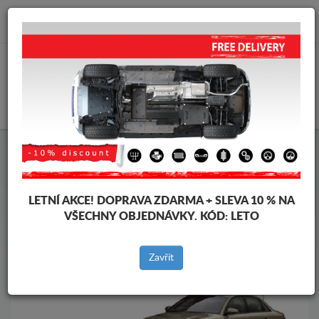
info@krytpodmotor.com
KOŠÍK
Kryt pod motor Audi
Kryt pod motor Audi A4
Značky vozidel
Značky
vozidel
LETNÍ AKCE!
DOPRAVA ZDARMA + SLEVA 10 % NA
VŠECHNY OBJEDNÁVKY. KÓD:
LETO
Zpět na produkty
Zavřít