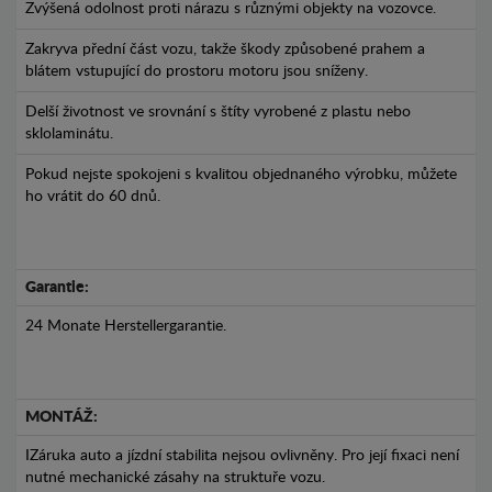
Zvýšená odolnost proti nárazu s různými objekty na vozovce.
Zakryva přední část vozu, takže škody způsobené prahem a
blátem vstupující do prostoru motoru jsou sníženy.
Delší životnost ve srovnání s štíty vyrobené z plastu nebo
sklolaminátu.
Pokud nejste spokojeni s kvalitou objednaného výrobku, můžete
ho vrátit do 60 dnů.
Garantie:
24 Monate Herstellergarantie.
MONTÁŽ:
IZáruka auto a jízdní stabilita nejsou ovlivněny. Pro její fixaci není
nutné mechanické zásahy na struktuře vozu.