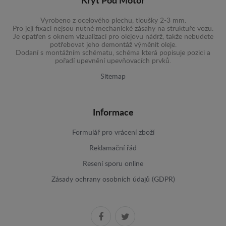
Kryt Pod Motor
Vyrobeno z ocelového plechu, tloušky 2-3 mm.
Pro její fixaci nejsou nutné mechanické zásahy na struktuře vozu.
Je opatřen s oknem vizualizací pro olejovu nádrž, takže nebudete
potřebovat jeho demontáž výměnit oleje.
Dodaní s montážním schématu, schéma která popisuje pozici a
pořadí upevnění upevňovacích prvků.
Sitemap
Informace
Formulář pro vrácení zboží
Reklamační řád
Resení sporu online
Zásady ochrany osobních údajů (GDPR)