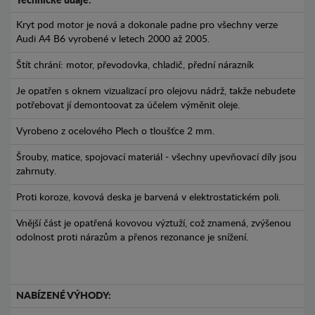
Technické údaje:
Kryt pod motor je nová a dokonale padne pro všechny verze
Audi A4 B6 vyrobené v letech 2000 až 2005.
Štít chrání: motor, převodovka, chladič, přední nárazník
Je opatřen s oknem vizualizací pro olejovu nádrž, takže nebudete
potřebovat jí demontoovat za účelem výměnit oleje.
Vyrobeno z ocelového Plech o tloušťce 2 mm.
Šrouby, matice, spojovací materiál - všechny upevňovací díly jsou
zahrnuty.
Proti koroze, kovová deska je barvená v elektrostatickém poli.
Vnější část je opatřená kovovou výztuží, což znamená, zvýšenou
odolnost proti nárazům a přenos rezonance je snížení.
NABÍZENÉ VÝHODY: