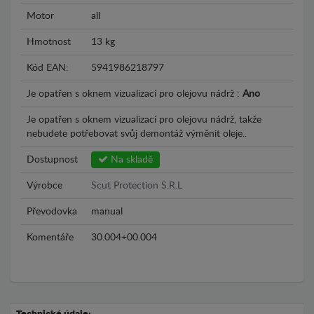
Motor
all
Hmotnost
13 kg
Kód EAN:
5941986218797
Je opatřen s oknem vizualizací pro olejovu nádrž :
Ano
Je opatřen s oknem vizualizací pro olejovu nádrž, takže
nebudete potřebovat svůj demontáž výměnit oleje..
Dostupnost
Na skladě
Výrobce
Scut Protection S.R.L
Převodovka
manual
Komentáře
30.004+00.004