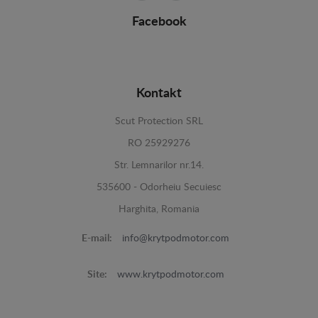
Facebook
Kontakt
Scut Protection SRL
RO 25929276
Str. Lemnarilor nr.14.
535600 - Odorheiu Secuiesc
Harghita, Romania
E-mail:
info@krytpodmotor.com
Site:
www.krytpodmotor.com