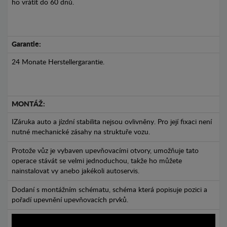
ho vrátit do 60 dnů.
Garantie:
24 Monate Herstellergarantie.
MONTÁŽ:
IZáruka auto a jízdní stabilita nejsou ovlivněny. Pro její fixaci není
nutné mechanické zásahy na struktuře vozu.
Protože vůz je vybaven upevňovacími otvory, umožňuje tato
operace stávát se velmi jednoduchou, takže ho můžete
nainstalovat vy anebo jakékoli autoservis.
Dodaní s montážním schématu, schéma která popisuje pozici a
pořadí upevnění upevňovacích prvků.