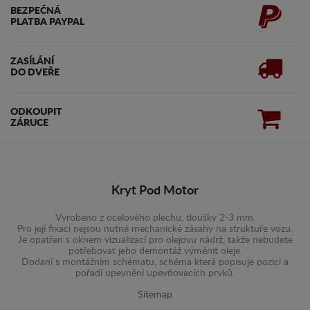
BEZPEČNÁ
PLATBA PAYPAL
ZASÍLÁNÍ
DO DVEŘE
ODKOUPIT
ZÁRUCE
Kryt Pod Motor
Vyrobeno z ocelového plechu, tloušky 2-3 mm.
Pro její fixaci nejsou nutné mechanické zásahy na struktuře vozu.
Je opatřen s oknem vizualizací pro olejovu nádrž, takže nebudete
potřebovat jeho demontáž výměnit oleje.
Dodaní s montážním schématu, schéma která popisuje pozici a
pořadí upevnění upevňovacích prvků.
Sitemap