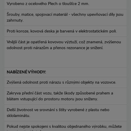
Vyrobeno z ocelového Plech o tloušťce 2 mm.
Šrouby, matice, spojovací materiál - všechny upevňovací díly jsou
zahrnuty.
Proti koroze, kovová deska je barvená v elektrostatickém poli.
Vnější část je opatřená kovovou výztuží, což znamená, zvýšenou
odolnost proti nárazům a přenos rezonance je snížení.
NABÍZENÉ VÝHODY:
Zvýšená odolnost proti nárazu s různými objekty na vozovce.
Zakryva přední část vozu, takže škody způsobené prahem a
blátem vstupující do prostoru motoru jsou sníženy.
Delší životnost ve srovnání s štíty vyrobené z plastu nebo
sklolaminátu.
Pokud nejste spokojeni s kvalitou objednaného výrobku, můžete