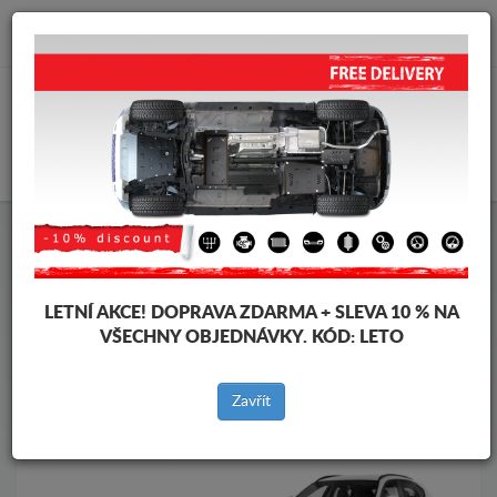
info@krytpodmotor.com
KOŠÍK
Kryt pod motor Alfa Romeo
Kryt pod motor Alfa Romeo Stelvio
Značky vozidel
Značky
LETNÍ AKCE!
DOPRAVA ZDARMA + SLEVA 10 % NA
vozidel
VŠECHNY OBJEDNÁVKY. KÓD:
LETO
Zavřít
Zpět na produkty