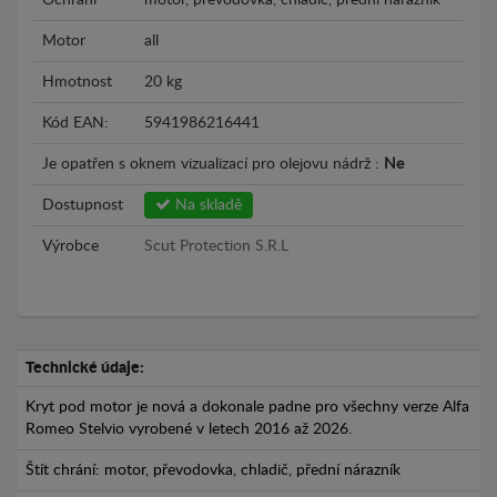
Ochrání
motor, převodovka, chladič, přední nárazník
Motor
all
Hmotnost
20 kg
Kód EAN:
5941986216441
Je opatřen s oknem vizualizací pro olejovu nádrž :
Ne
Dostupnost
Na skladě
Výrobce
Scut Protection S.R.L
Technické údaje:
Kryt pod motor je nová a dokonale padne pro všechny verze Alfa
Romeo Stelvio vyrobené v letech 2016 až 2026.
Štít chrání: motor, převodovka, chladič, přední nárazník