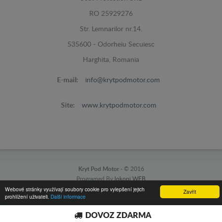
RO 25929276
Str. Lemnarilor nr.14.
535600 - Odorheiu Secuiesc
Harghita, Romania
E-mail:
info@krytpodmotor.com
Site:
www.krytpodmotor.com
Kryt Pod Motor -
© 2016
Programed By
lokopi WEB
Webové stránky využívají soubory cookie pro vylepšení jejich
Zavřít
prohlížení uživateli.
Další informace
DOVOZ ZDARMA