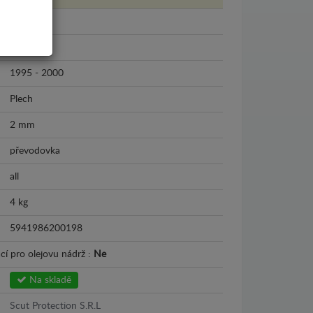
Audi
Audi A4
1995 - 2000
Plech
2 mm
převodovka
all
4 kg
5941986200198
cí pro olejovu nádrž :
Ne
Na skladě
Scut Protection S.R.L