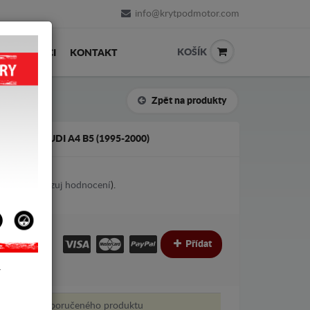
info@krytpodmotor.com
KOŠÍK
PRODEJCI
KONTAKT
Zpět na produkty
OVKA AUDI A4 B5 (1995-2000)
4
votes (
Ukazuj hodnocení
).
Přídat
Y
tovat bez doporučeného produktu