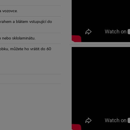
a vozovce.
prahem a blátem vstupující do
tu nebo sklolaminátu.
obku, můžete ho vrátit do 60