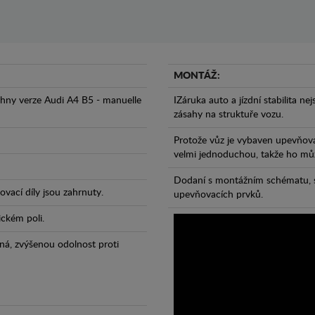
MONTÁŽ:
hny verze Audi A4 B5 - manuelle
IZáruka auto a jízdní stabilita ne
zásahy na struktuře vozu.
Protože vůz je vybaven upevňova
velmi jednoduchou, takže ho může
Dodaní s montážním schématu, s
vací díly jsou zahrnuty.
upevňovacích prvků.
ickém poli.
ná, zvýšenou odolnost proti