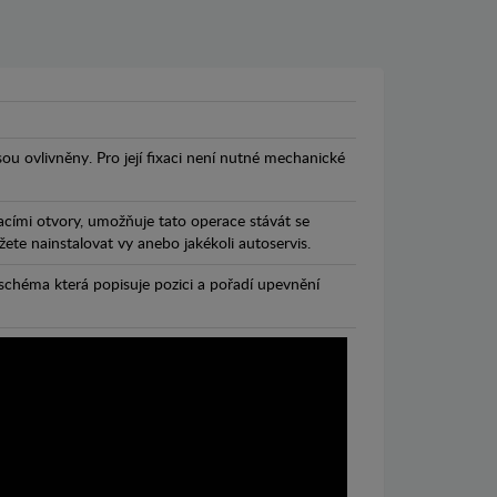
jsou ovlivněny. Pro její fixaci není nutné mechanické
cími otvory, umožňuje tato operace stávát se
te nainstalovat vy anebo jakékoli autoservis.
chéma která popisuje pozici a pořadí upevnění