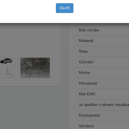
Zavřít
Značka
Model
Rok výroby
Materiál
Šírka
Ochrání
Motor
Hmotnost
Kód EAN:
Je opatřen s oknem vizualiza
Dostupnost
Výrobce