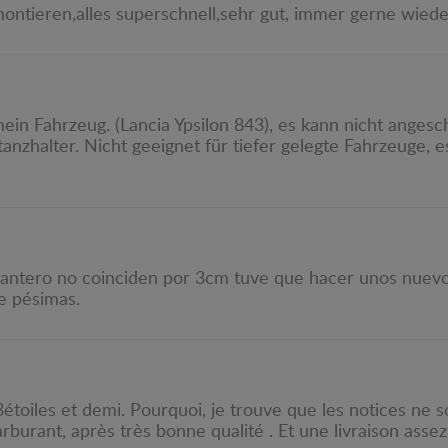
 montieren,alles superschnell,sehr gut, immer gerne wied
mein Fahrzeug. (Lancia Ypsilon 843), es kann nicht angesc
nzhalter. Nicht geeignet für tiefer gelegte Fahrzeuge, 
elantero no coinciden por 3cm tuve que hacer unos nuevos
je pésimas.
 3étoiles et demi. Pourquoi, je trouve que les notices ne 
rburant, après très bonne qualité . Et une livraison assez