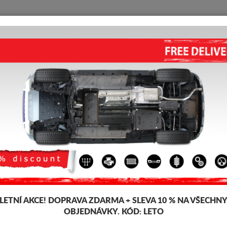
KRYT POD MOTOR
HOME
DOPRAVA
FEEDBACK
KRYT POD MANUÁLNÍ PŘEVOD
3.25
out of
5
stars based on
Kód výrobku: 00.004
103 €
89
€
LETNÍ AKCE!
DOPRAVA ZDARMA + SLEVA 10 % NA VŠECHN
OBJEDNÁVKY. KÓD:
LETO
Tento produkt nelze namon