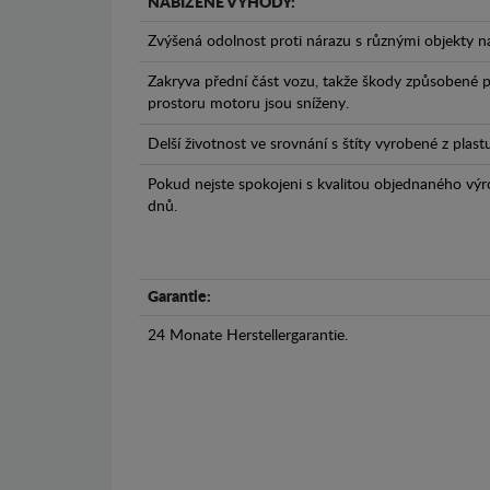
NABÍZENÉ VÝHODY:
Zvýšená odolnost proti nárazu s různými objekty n
Zakryva přední část vozu, takže škody způsobené 
prostoru motoru jsou sníženy.
Delší životnost ve srovnání s štíty vyrobené z plas
Pokud nejste spokojeni s kvalitou objednaného výr
dnů.
Garantie:
24 Monate Herstellergarantie.