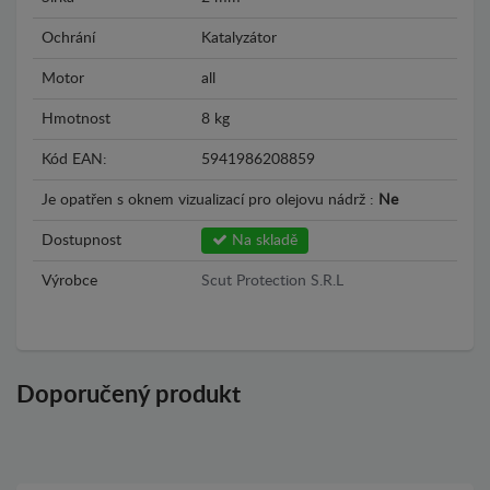
Ochrání
Katalyzátor
Motor
all
Hmotnost
8 kg
Kód EAN:
5941986208859
Je opatřen s oknem vizualizací pro olejovu nádrž :
Ne
Dostupnost
Na skladě
Výrobce
Scut Protection S.R.L
Doporučený produkt