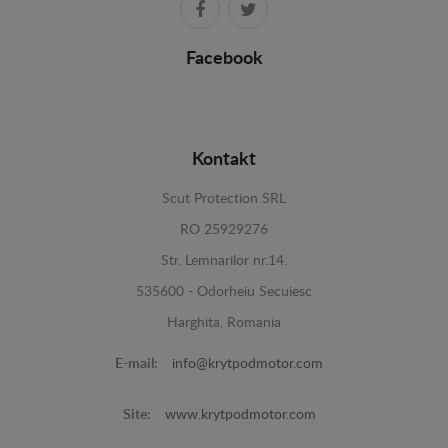
Facebook
Kontakt
Scut Protection SRL
RO 25929276
Str. Lemnarilor nr.14.
535600 - Odorheiu Secuiesc
Harghita, Romania
E-mail:
info@krytpodmotor.com
Site:
www.krytpodmotor.com