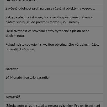
NABÍZENÉ VÝHODY:
Zvýšená odolnost proti nárazu s různými objekty na vozovce.
Zakryva přední část vozu, takže škody způsobené prahem a
blátem vstupující do prostoru motoru jsou sníženy.
Delší životnost ve srovnání s štíty vyrobené z plastu nebo
sklolaminátu.
Pokud nejste spokojeni s kvalitou objednaného výrobku, můžete
ho vrátit do 60 dnů.
Garantie:
24 Monate Herstellergarantie.
MONTÁŽ:
IZáruka auto a jízdní stabilita nejsou ovlivněny. Pro její fixaci není