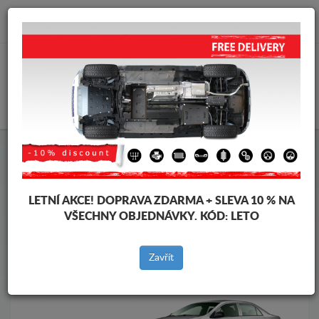
info@krytpodmotor.com
KOŠÍK
Kryt pod motor Toyota
Kryt pod motor Toyota Corolla
Značky vozidel
Značky
vozidel
LETNÍ AKCE!
DOPRAVA ZDARMA + SLEVA 10 % NA
VŠECHNY OBJEDNÁVKY. KÓD:
LETO
Zpět na produkty
Zavřít