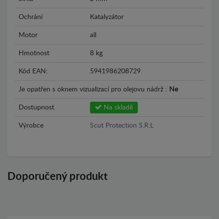
Ochrání
Katalyzátor
Motor
all
Hmotnost
8 kg
Kód EAN:
5941986208729
Je opatřen s oknem vizualizací pro olejovu nádrž :
Ne
Dostupnost
Na skladě
Výrobce
Scut Protection S.R.L
Doporučený produkt