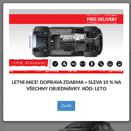
info@krytpodmotor.com
KOŠÍK
Kryt pod motor Toyota
Kryt pod motor Toyota Auris
Značky vozidel
Značky
vozidel
LETNÍ AKCE!
DOPRAVA ZDARMA + SLEVA 10 % NA
VŠECHNY OBJEDNÁVKY. KÓD:
LETO
Zpět na produkty
Zavřít