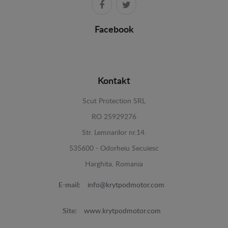
Facebook
Kontakt
Scut Protection SRL
RO 25929276
Str. Lemnarilor nr.14.
535600 - Odorheiu Secuiesc
Harghita, Romania
E-mail:
info@krytpodmotor.com
Site:
www.krytpodmotor.com