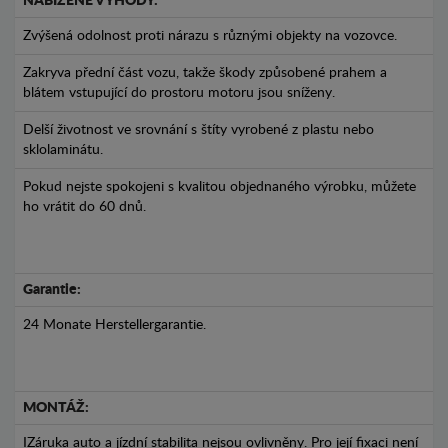
NABÍZENÉ VÝHODY:
Zvýšená odolnost proti nárazu s různými objekty na vozovce.
Zakryva přední část vozu, takže škody způsobené prahem a
blátem vstupující do prostoru motoru jsou sníženy.
Delší životnost ve srovnání s štíty vyrobené z plastu nebo
sklolaminátu.
Pokud nejste spokojeni s kvalitou objednaného výrobku, můžete
ho vrátit do 60 dnů.
Garantie:
24 Monate Herstellergarantie.
MONTÁŽ:
IZáruka auto a jízdní stabilita nejsou ovlivněny. Pro její fixaci není