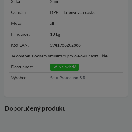
Šírka
2 mm
Ochrání
DPF , filtr pevných částic
Motor
all
Hmotnost
13 kg
Kód EAN:
5941986202888
Je opatřen s oknem vizualizací pro olejovu nádrž :
Ne
Dostupnost
Na skladě
Výrobce
Scut Protection S.R.L
Doporučený produkt