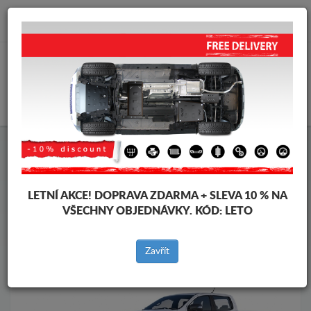
info@krytpodmotor.com
KOŠÍK
Kryt pod motor Ford
Kryt pod motor Ford Ranger Raptor
Značky vozidel
Značky
vozidel
LETNÍ AKCE!
DOPRAVA ZDARMA + SLEVA 10 % NA
VŠECHNY OBJEDNÁVKY. KÓD:
LETO
Zpět na produkty
Zavřít