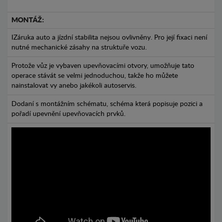
MONTÁŽ:
IZáruka auto a jízdní stabilita nejsou ovlivněny. Pro její fixaci není
nutné mechanické zásahy na struktuře vozu.
Protože vůz je vybaven upevňovacími otvory, umožňuje tato
operace stávát se velmi jednoduchou, takže ho můžete
nainstalovat vy anebo jakékoli autoservis.
Dodaní s montážním schématu, schéma která popisuje pozici a
pořadí upevnění upevňovacích prvků.