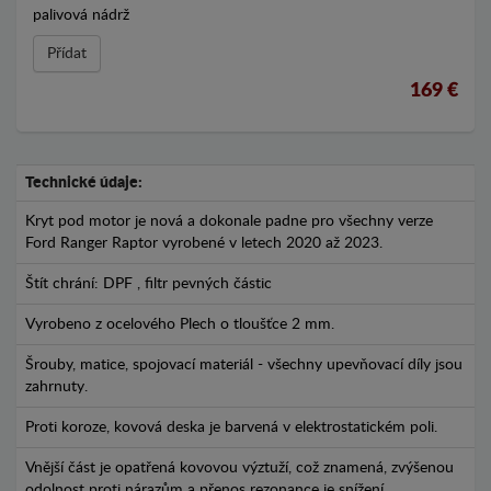
palivová nádrž
Přídat
169 €
Technické údaje:
Kryt pod motor je nová a dokonale padne pro všechny verze
Ford Ranger Raptor vyrobené v letech 2020 až 2023.
Štít chrání: DPF , filtr pevných částic
Vyrobeno z ocelového Plech o tloušťce 2 mm.
Šrouby, matice, spojovací materiál - všechny upevňovací díly jsou
zahrnuty.
Proti koroze, kovová deska je barvená v elektrostatickém poli.
Vnější část je opatřená kovovou výztuží, což znamená, zvýšenou
odolnost proti nárazům a přenos rezonance je snížení.