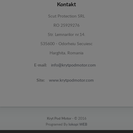
Kontakt
Scut Protection SRL
RO 25929276
Str. Lemnarilor nr.14.
535600 - Odorheiu Secuiesc
Harghita, Romania
E-mail:
info@krytpodmotor.com
Site:
www.krytpodmotor.com
Kryt Pod Motor -
© 2016
Programed By
lokopi WEB