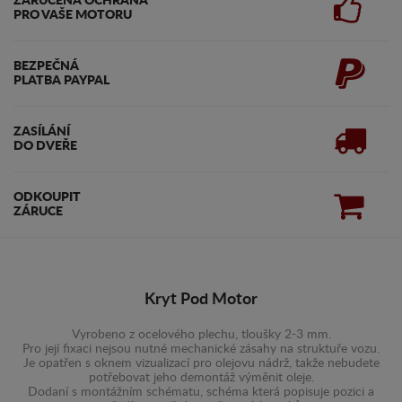
ZARUČENA OCHRANA
PRO VAŠE MOTORU
BEZPEČNÁ
PLATBA PAYPAL
ZASÍLÁNÍ
DO DVEŘE
ODKOUPIT
ZÁRUCE
Kryt Pod Motor
Vyrobeno z ocelového plechu, tloušky 2-3 mm.
Pro její fixaci nejsou nutné mechanické zásahy na struktuře vozu.
Je opatřen s oknem vizualizací pro olejovu nádrž, takže nebudete
potřebovat jeho demontáž výměnit oleje.
Dodaní s montážním schématu, schéma která popisuje pozici a