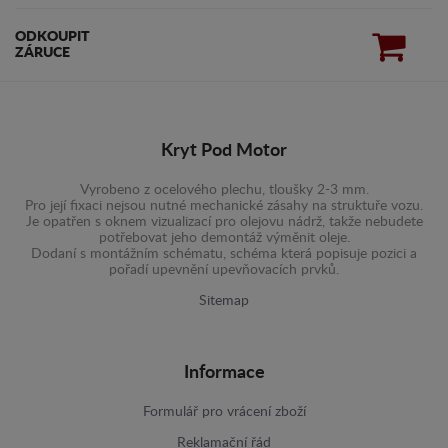
ODKOUPIT
ZÁRUCE
Kryt Pod Motor
Vyrobeno z ocelového plechu, tloušky 2-3 mm.
Pro její fixaci nejsou nutné mechanické zásahy na struktuře vozu.
Je opatřen s oknem vizualizací pro olejovu nádrž, takže nebudete
potřebovat jeho demontáž výměnit oleje.
Dodaní s montážním schématu, schéma která popisuje pozici a
pořadí upevnění upevňovacích prvků.
Sitemap
Informace
Formulář pro vrácení zboží
Reklamační řád