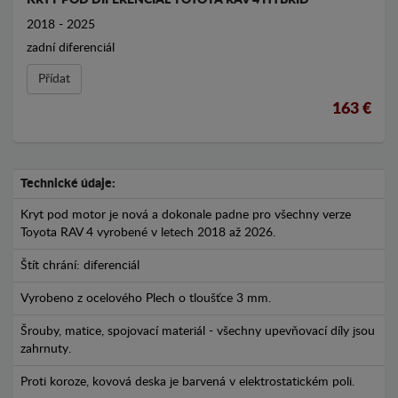
KRYT POD DIFERENCIÁL TOYOTA RAV 4 HYBRID
2018 - 2025
zadní diferenciál
Přídat
163 €
Technické údaje:
Kryt pod motor je nová a dokonale padne pro všechny verze
Toyota RAV 4 vyrobené v letech 2018 až 2026.
Štít chrání: diferenciál
Vyrobeno z ocelového Plech o tloušťce 3 mm.
Šrouby, matice, spojovací materiál - všechny upevňovací díly jsou
zahrnuty.
Proti koroze, kovová deska je barvená v elektrostatickém poli.