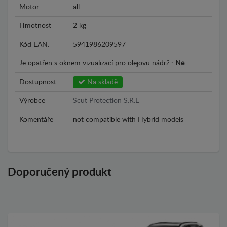
Motor
all
Hmotnost
2 kg
Kód EAN:
5941986209597
Je opatřen s oknem vizualizací pro olejovu nádrž :
Ne
Dostupnost
Na skladě
Výrobce
Scut Protection S.R.L
Komentáře
not compatible with Hybrid models
Doporučený produkt