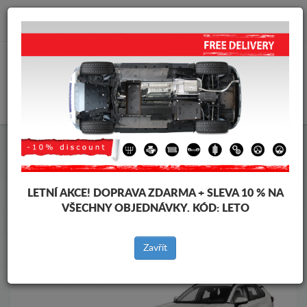
info@krytpodmotor.com
KOŠÍK
Kryt pod motor Toyota
Kryt pod motor Toyota RAV 4
Značky vozidel
Značky
vozidel
LETNÍ AKCE!
DOPRAVA ZDARMA + SLEVA 10 % NA
VŠECHNY OBJEDNÁVKY. KÓD:
LETO
Zpět na produkty
Zavřít