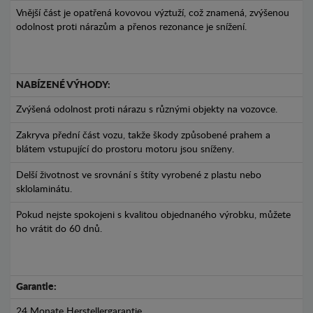
Vnější část je opatřená kovovou výztuží, což znamená, zvýšenou
odolnost proti nárazům a přenos rezonance je snížení.
NABÍZENÉ VÝHODY:
Zvýšená odolnost proti nárazu s různými objekty na vozovce.
Zakryva přední část vozu, takže škody způsobené prahem a
blátem vstupující do prostoru motoru jsou sníženy.
Delší životnost ve srovnání s štíty vyrobené z plastu nebo
sklolaminátu.
Pokud nejste spokojeni s kvalitou objednaného výrobku, můžete
ho vrátit do 60 dnů.
Garantie:
24 Monate Herstellergarantie.