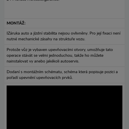
MONTÁŽ:
IZáruka auto a jízdní stabilita nejsou ovlivněny. Pro její fixaci není
nutné mechanické zásahy na struktuře vozu.
Protože vůz je vybaven upevňovacími otvory, umožňuje tato
operace stávát se velmi jednoduchou, takže ho můžete
nainstalovat vy anebo jakékoli autoservis.
Dodaní s montážním schématu, schéma která popisuje pozici a
pořadí upevnění upevňovacích prvků.