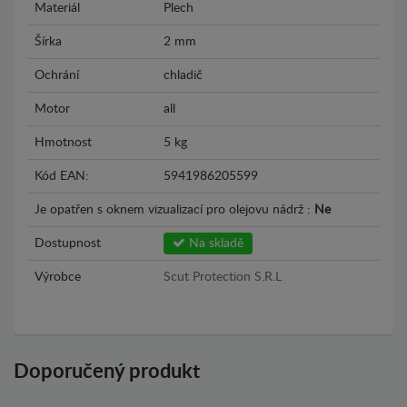
Materiál
Plech
Šírka
2 mm
Ochrání
chladič
Motor
all
Hmotnost
5 kg
Kód EAN:
5941986205599
Je opatřen s oknem vizualizací pro olejovu nádrž :
Ne
Dostupnost
Na skladě
Výrobce
Scut Protection S.R.L
Doporučený produkt