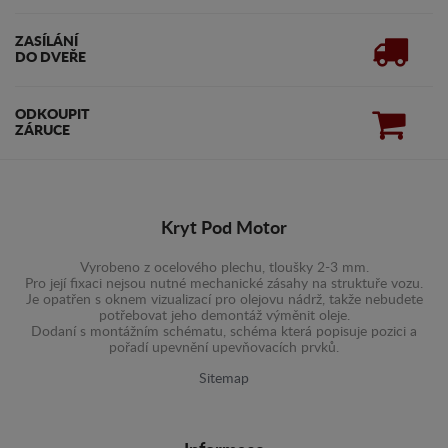
ZASÍLÁNÍ
DO DVEŘE
ODKOUPIT
ZÁRUCE
Kryt Pod Motor
Vyrobeno z ocelového plechu, tloušky 2-3 mm.
Pro její fixaci nejsou nutné mechanické zásahy na struktuře vozu.
Je opatřen s oknem vizualizací pro olejovu nádrž, takže nebudete
potřebovat jeho demontáž výměnit oleje.
Dodaní s montážním schématu, schéma která popisuje pozici a
pořadí upevnění upevňovacích prvků.
Sitemap