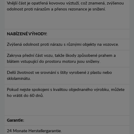
Vnější část je opatřená kovovou výztuží, což znamená, zvýšenou
odolnost proti nárazům a přenos rezonance je snížení.
NABÍZENÉ VÝHODY:
Zvýšená odolnost proti nárazu s různými objekty na vozovce.
Zakryva přední část vozu, takže škody způsobené prahem a
blátem vstupující do prostoru motoru jsou sníženy.
Delší životnost ve srovnání s štíty vyrobené z plastu nebo
sklolaminátu.
Pokud nejste spokojeni s kvalitou objednaného výrobku, můžete
ho vrátit do 60 dnů.
Garantie:
24 Monate Herstellergarantie.