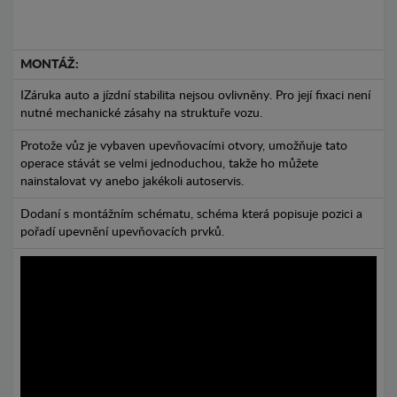
MONTÁŽ:
IZáruka auto a jízdní stabilita nejsou ovlivněny. Pro její fixaci není
nutné mechanické zásahy na struktuře vozu.
Protože vůz je vybaven upevňovacími otvory, umožňuje tato
operace stávát se velmi jednoduchou, takže ho můžete
nainstalovat vy anebo jakékoli autoservis.
Dodaní s montážním schématu, schéma která popisuje pozici a
pořadí upevnění upevňovacích prvků.