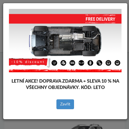
info@krytpodmotor.com
KOŠÍK
Kryt pod motor Nissan
Kryt pod motor Nissan Navara NP300
Značky vozidel
Značky
LETNÍ AKCE!
DOPRAVA ZDARMA + SLEVA 10 % NA
vozidel
VŠECHNY OBJEDNÁVKY. KÓD:
LETO
Zavřít
Zpět na produkty