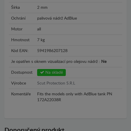
Šírka
2 mm
Ochrání
palivová nádrž AdBlue
Motor
all
Hmotnost
7 kg
Kód EAN:
5941986207128
Je opatřen s oknem vizualizací pro olejovu nádrž :
Ne
Dostupnost
Na skladě
Výrobce
Scut Protection S.R.L
Komentáře
Fits the models only with AdBlue tank PN
172A22038R
Doporučený produkt