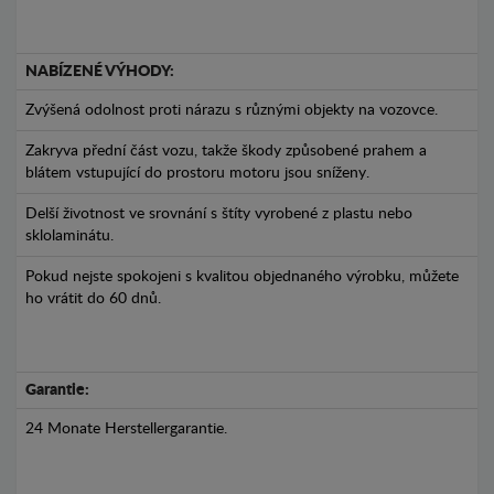
NABÍZENÉ VÝHODY:
Zvýšená odolnost proti nárazu s různými objekty na vozovce.
Zakryva přední část vozu, takže škody způsobené prahem a
blátem vstupující do prostoru motoru jsou sníženy.
Delší životnost ve srovnání s štíty vyrobené z plastu nebo
sklolaminátu.
Pokud nejste spokojeni s kvalitou objednaného výrobku, můžete
ho vrátit do 60 dnů.
Garantie:
24 Monate Herstellergarantie.