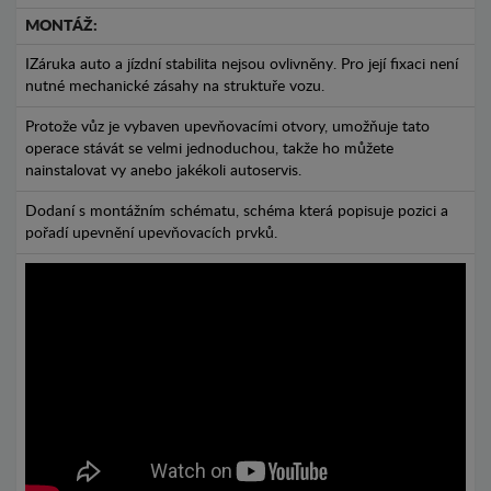
MONTÁŽ:
IZáruka auto a jízdní stabilita nejsou ovlivněny. Pro její fixaci není
nutné mechanické zásahy na struktuře vozu.
Protože vůz je vybaven upevňovacími otvory, umožňuje tato
operace stávát se velmi jednoduchou, takže ho můžete
nainstalovat vy anebo jakékoli autoservis.
Dodaní s montážním schématu, schéma která popisuje pozici a
pořadí upevnění upevňovacích prvků.