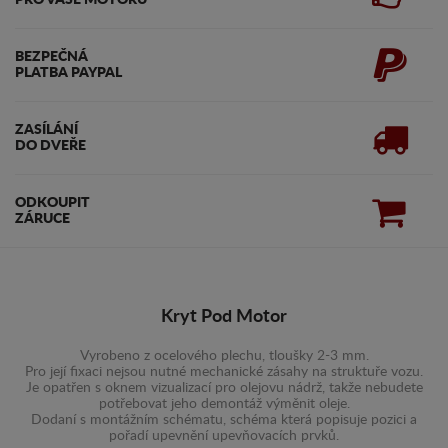
BEZPEČNÁ
PLATBA PAYPAL
ZASÍLÁNÍ
DO DVEŘE
ODKOUPIT
ZÁRUCE
Kryt Pod Motor
Vyrobeno z ocelového plechu, tloušky 2-3 mm.
Pro její fixaci nejsou nutné mechanické zásahy na struktuře vozu.
Je opatřen s oknem vizualizací pro olejovu nádrž, takže nebudete
potřebovat jeho demontáž výměnit oleje.
Dodaní s montážním schématu, schéma která popisuje pozici a
pořadí upevnění upevňovacích prvků.