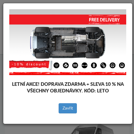
info@krytpodmotor.com
KOŠÍK
Kryt pod motor Renault
Kryt pod motor Renault Master
Značky vozidel
Značky
vozidel
LETNÍ AKCE!
DOPRAVA ZDARMA + SLEVA 10 % NA
VŠECHNY OBJEDNÁVKY. KÓD:
LETO
Zpět na produkty
Zavřít