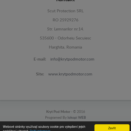
Scut Protection SRL
RO 25929276
Str. Lemnarilor nr.14.
535600 - Odorheiu Secuiesc
Harghita, Romania
E-mail:
info@krytpodmotor.com
Site:
www.krytpodmotor.com
Kryt Pod Motor -
© 2016
Programed By
lokopi WEB
Webové stránky využívají soubory cookie pro vylepšení jejich
Zavřít
prohlížení uživateli.
Další informace