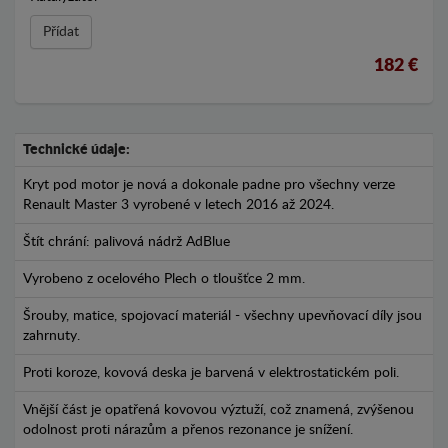
Přídat
182 €
Technické údaje:
Kryt pod motor je nová a dokonale padne pro všechny verze
Renault Master 3 vyrobené v letech 2016 až 2024.
Štít chrání: palivová nádrž AdBlue
Vyrobeno z ocelového Plech o tloušťce 2 mm.
Šrouby, matice, spojovací materiál - všechny upevňovací díly jsou
zahrnuty.
Proti koroze, kovová deska je barvená v elektrostatickém poli.
Vnější část je opatřená kovovou výztuží, což znamená, zvýšenou
odolnost proti nárazům a přenos rezonance je snížení.