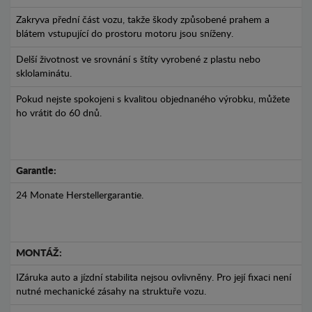
Zakryva přední část vozu, takže škody způsobené prahem a
blátem vstupující do prostoru motoru jsou sníženy.
Delší životnost ve srovnání s štíty vyrobené z plastu nebo
sklolaminátu.
Pokud nejste spokojeni s kvalitou objednaného výrobku, můžete
ho vrátit do 60 dnů.
Garantie:
24 Monate Herstellergarantie.
MONTÁŽ:
IZáruka auto a jízdní stabilita nejsou ovlivněny. Pro její fixaci není
nutné mechanické zásahy na struktuře vozu.