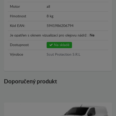
Motor
all
Hmotnost
8 kg
Kód EAN:
5941986206794
Je opatřen s oknem vizualizací pro olejovu nádrž :
Ne
Dostupnost
Na skladě
Výrobce
Scut Protection S.R.L
Doporučený produkt