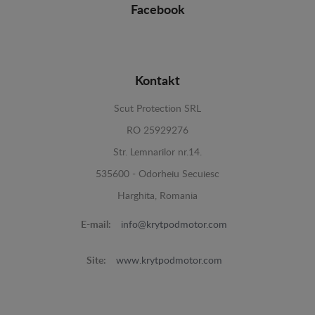
Facebook
Kontakt
Scut Protection SRL
RO 25929276
Str. Lemnarilor nr.14.
535600 - Odorheiu Secuiesc
Harghita, Romania
E-mail:
info@krytpodmotor.com
Site:
www.krytpodmotor.com