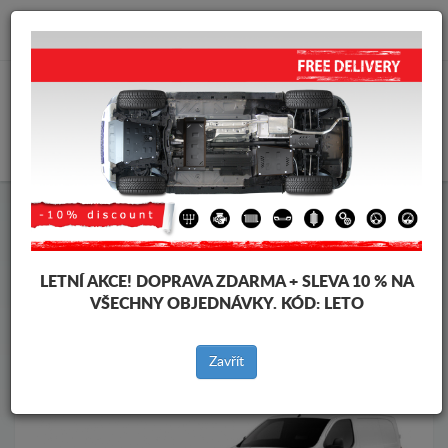
info@krytpodmotor.com
KOŠÍK
Kryt pod motor Peugeot
Kryt pod motor Peugeot Traveller
Značky vozidel
Značky
vozidel
LETNÍ AKCE!
DOPRAVA ZDARMA + SLEVA 10 % NA
VŠECHNY OBJEDNÁVKY. KÓD:
LETO
Zpět na produkty
Zavřít