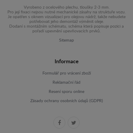
Vyrobeno z ocelového plechu, tloušky 2-3 mm.
Pro její fixaci nejsou nutné mechanické zásahy na struktuře vozu.
Je opatřen s oknem vizualizací pro olejovu nádrž, takže nebudete
potřebovat jeho demontáž výměnit oleje.
Dodaní s montážním schématu, schéma která popisuje pozici a
pořadí upevnění upevňovacích prvků.
Sitemap
Informace
Formulář pro vrácení zboží
Reklamační řád
Resení sporu online
Zásady ochrany osobních údajů (GDPR)