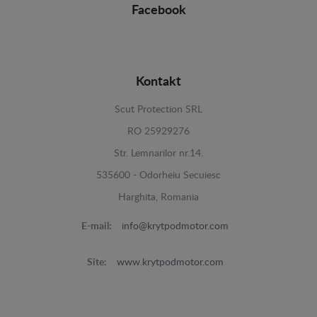
Facebook
Kontakt
Scut Protection SRL
RO 25929276
Str. Lemnarilor nr.14.
535600 - Odorheiu Secuiesc
Harghita, Romania
E-mail:
info@krytpodmotor.com
Site:
www.krytpodmotor.com