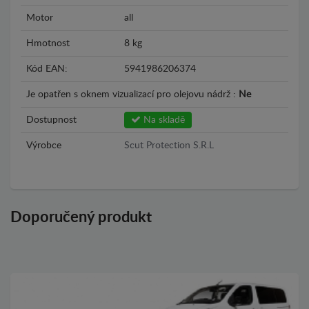
Motor
all
Hmotnost
8 kg
Kód EAN:
5941986206374
Je opatřen s oknem vizualizací pro olejovu nádrž :
Ne
Dostupnost
Na skladě
Výrobce
Scut Protection S.R.L
Doporučený produkt