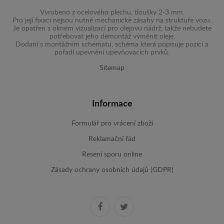
Vyrobeno z ocelového plechu, tloušky 2-3 mm.
Pro její fixaci nejsou nutné mechanické zásahy na struktuře vozu.
Je opatřen s oknem vizualizací pro olejovu nádrž, takže nebudete
potřebovat jeho demontáž výměnit oleje.
Dodaní s montážním schématu, schéma která popisuje pozici a
pořadí upevnění upevňovacích prvků.
Sitemap
Informace
Formulář pro vrácení zboží
Reklamační řád
Resení sporu online
Zásady ochrany osobních údajů (GDPR)