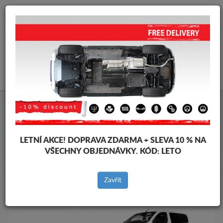
info@krytpodmotor.com
KOŠÍK
Kryt pod motor Opel
Kryt pod motor Opel Zafira
Značky vozidel
Značky
vozidel
LETNÍ AKCE!
DOPRAVA ZDARMA + SLEVA 10 % NA
VŠECHNY OBJEDNÁVKY. KÓD:
LETO
Zpět na produkty
Zavřít