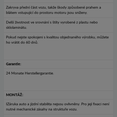
Zakryva přední část vozu, takže škody způsobené prahem a
blátem vstupující do prostoru motoru jsou sníženy.
Delší životnost ve srovnání s štíty vyrobené z plastu nebo
sklolaminátu.
Pokud nejste spokojeni s kvalitou objednaného výrobku, můžete
ho vrátit do 60 dnů.
Garantie:
24 Monate Herstellergarantie.
MONTÁŽ:
IZáruka auto a jízdní stabilita nejsou ovlivněny. Pro její fixaci není
nutné mechanické zásahy na struktuře vozu.