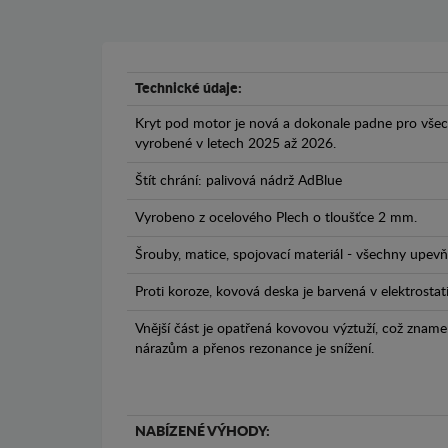
Technické údaje:
Kryt pod motor je nová a dokonale padne pro všec
vyrobené v letech 2025 až 2026.
Štít chrání: palivová nádrž AdBlue
Vyrobeno z ocelového Plech o tloušťce 2 mm.
Šrouby, matice, spojovací materiál - všechny upevňo
Proti koroze, kovová deska je barvená v elektrostat
Vnější část je opatřená kovovou výztuží, což zname
nárazům a přenos rezonance je snížení.
NABÍZENÉ VÝHODY: