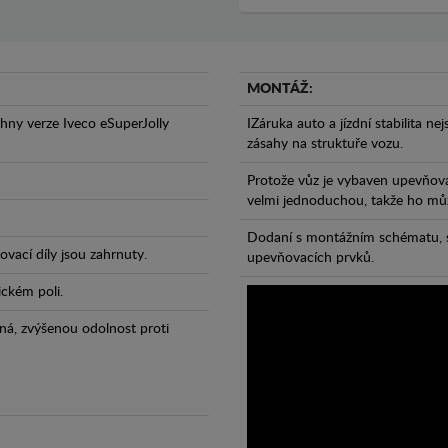
MONTÁŽ:
hny verze Iveco eSuperJolly
IZáruka auto a jízdní stabilita ne
zásahy na struktuře vozu.
Protože vůz je vybaven upevňova
velmi jednoduchou, takže ho může
Dodaní s montážním schématu, s
vací díly jsou zahrnuty.
upevňovacích prvků.
ickém poli.
ná, zvýšenou odolnost proti