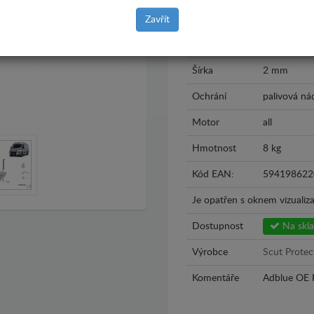
Rok výroby
2025 - 202
Zavřít
Materiál
Plech
Šírka
2 mm
Ochrání
palivová ná
Motor
all
Hmotnost
8 kg
Kód EAN:
594198622
Je opatřen s oknem vizualiza
Dostupnost
Na skl
Výrobce
Scut Protec
Komentáře
Adblue OE 