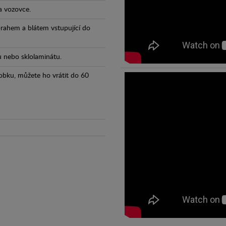
a vozovce.
prahem a blátem vstupující do
tu nebo sklolaminátu.
obku, můžete ho vrátit do 60