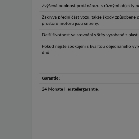
Zvýšená odolnost proti nárazu s různými objekty n
Zakryva přední část vozu, takže škody způsobené 
prostoru motoru jsou sníženy.
Delší životnost ve srovnání s štíty vyrobené z plas
Pokud nejste spokojeni s kvalitou objednaného výr
dnů.
Garantie:
24 Monate Herstellergarantie.