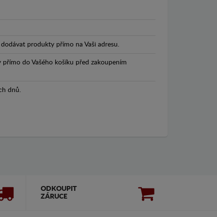
dodávat produkty přímo na Vaši adresu.
y přímo do Vašého košíku před zakoupením
ch dnů.
ODKOUPIT
ZÁRUCE