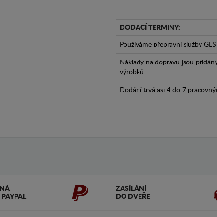
DODACÍ TERMINY:
Používáme přepravní služby GLS 
Náklady na dopravu jsou přidán
výrobků.
Dodání trvá asi 4 do 7 pracovný
ČNÁ
ZASÍLÁNÍ
 PAYPAL
DO DVEŘE