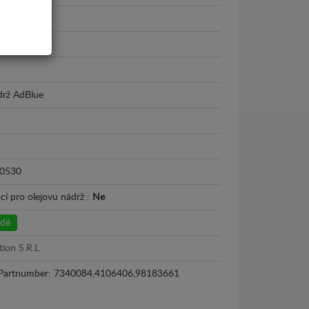
6
drž AdBlue
0530
cí pro olejovu nádrž :
Ne
adě
tion S.R.L
Partnumber: 7340084,4106406,98183661