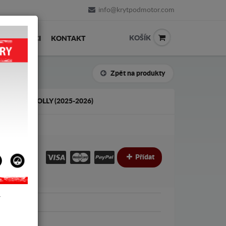
info@krytpodmotor.com
KOŠÍK
PRODEJCI
KONTAKT
Zpět na produkty
O ESUPERJOLLY (2025-2026)
€
€
Přídat
Y
rJolly