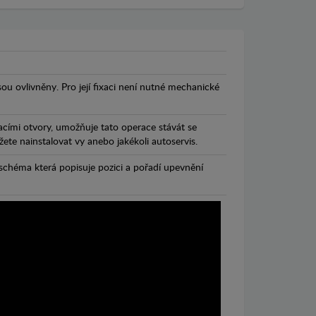
jsou ovlivněny. Pro její fixaci není nutné mechanické
cími otvory, umožňuje tato operace stávát se
te nainstalovat vy anebo jakékoli autoservis.
chéma která popisuje pozici a pořadí upevnění