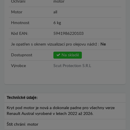
Ochrání
motor
Motor
all
Hmotnost
6 kg
Kód EAN:
5941986220103
Je opatřen s oknem vizualizací pro olejovu nádrž :
Ne
Dostupnost
Na skladě
Výrobce
Scut Protection S.R.L
Technické údaje:
Kryt pod motor je nová a dokonale padne pro všechny verze
Renault Austral vyrobené v letech 2022 až 2026.
Štít chrání: motor