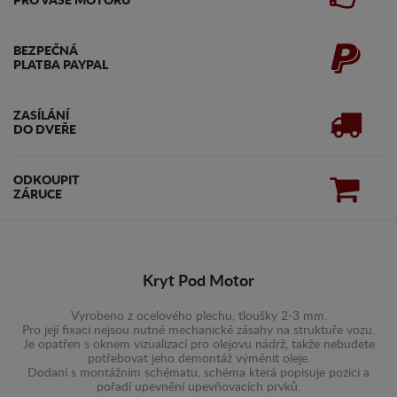
PRO VAŠE MOTORU
BEZPEČNÁ
PLATBA PAYPAL
ZASÍLÁNÍ
DO DVEŘE
ODKOUPIT
ZÁRUCE
Kryt Pod Motor
Vyrobeno z ocelového plechu, tloušky 2-3 mm.
Pro její fixaci nejsou nutné mechanické zásahy na struktuře vozu.
Je opatřen s oknem vizualizací pro olejovu nádrž, takže nebudete
potřebovat jeho demontáž výměnit oleje.
Dodaní s montážním schématu, schéma která popisuje pozici a
pořadí upevnění upevňovacích prvků.