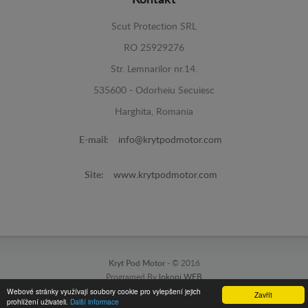
Scut Protection SRL
RO 25929276
Str. Lemnarilor nr.14.
535600 - Odorheiu Secuiesc
Harghita, Romania
E-mail:
info@krytpodmotor.com
Site:
www.krytpodmotor.com
Kryt Pod Motor -
© 2016
Programed By
lokopi WEB
Webové stránky využívají soubory cookie pro vylepšení jejich
Zavřít
prohlížení uživateli.
Další informace