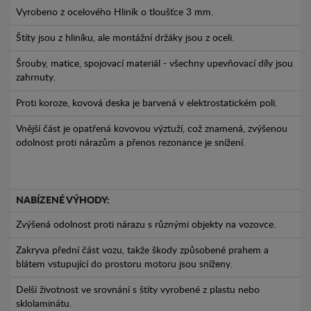
Vyrobeno z ocelového Hliník o tloušťce 3 mm.
Štíty jsou z hliníku, ale montážní držáky jsou z oceli.
Šrouby, matice, spojovací materiál - všechny upevňovací díly jsou
zahrnuty.
Proti koroze, kovová deska je barvená v elektrostatickém poli.
Vnější část je opatřená kovovou výztuží, což znamená, zvýšenou
odolnost proti nárazům a přenos rezonance je snížení.
NABÍZENÉ VÝHODY:
Zvýšená odolnost proti nárazu s různými objekty na vozovce.
Zakryva přední část vozu, takže škody způsobené prahem a
blátem vstupující do prostoru motoru jsou sníženy.
Delší životnost ve srovnání s štíty vyrobené z plastu nebo
sklolaminátu.