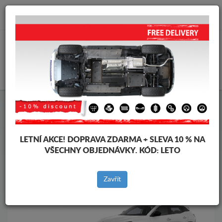
info@krytpodmotor.com
KOŠÍK
Kryt pod motor Renault
Kryt pod motor Renault Austral
Značky vozidel
Značky
vozidel
LETNÍ AKCE!
DOPRAVA ZDARMA + SLEVA 10 % NA
VŠECHNY OBJEDNÁVKY. KÓD:
LETO
Zpět na produkty
Zavřít