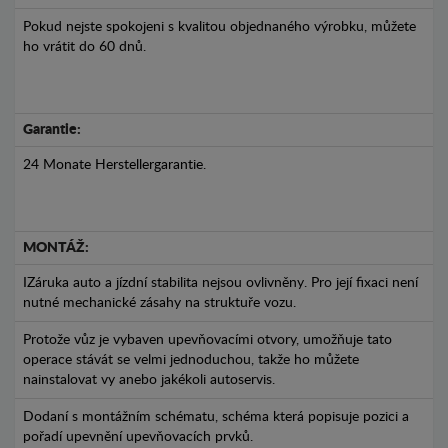
Pokud nejste spokojeni s kvalitou objednaného výrobku, můžete
ho vrátit do 60 dnů.
Garantie:
24 Monate Herstellergarantie.
MONTÁŽ:
IZáruka auto a jízdní stabilita nejsou ovlivněny. Pro její fixaci není
nutné mechanické zásahy na struktuře vozu.
Protože vůz je vybaven upevňovacími otvory, umožňuje tato
operace stávát se velmi jednoduchou, takže ho můžete
nainstalovat vy anebo jakékoli autoservis.
Dodaní s montážním schématu, schéma která popisuje pozici a
pořadí upevnění upevňovacích prvků.