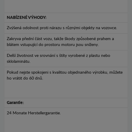
NABÍZENÉ VÝHODY:
Zvýšená odolnost proti nárazu s různými objekty na vozovce.
Zakryva přední část vozu, takže škody způsobené prahem a
blátem vstupující do prostoru motoru jsou sníženy.
Delší životnost ve srovnání s štíty vyrobené z plastu nebo
sklolaminátu.
Pokud nejste spokojeni s kvalitou objednaného výrobku, můžete
ho vrátit do 60 dnů.
Garantie:
24 Monate Herstellergarantie.