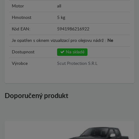
Motor
all
Hmotnost
5 kg
Kód EAN:
5941986216922
Je opatřen s oknem vizualizací pro olejovu nádrž :
Ne
Dostupnost
Na skladě
Výrobce
Scut Protection S.R.L
Doporučený produkt