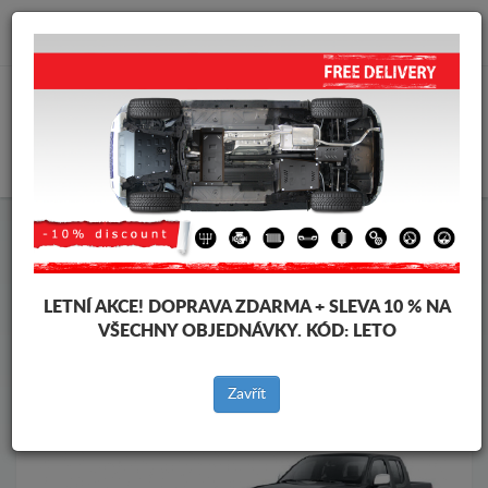
info@krytpodmotor.com
KOŠÍK
Kryt pod motor Nissan
Kryt pod motor Nissan Navara
Značky vozidel
Značky
vozidel
LETNÍ AKCE!
DOPRAVA ZDARMA + SLEVA 10 % NA
VŠECHNY OBJEDNÁVKY. KÓD:
LETO
Zpět na produkty
Zavřít