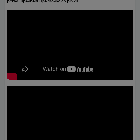
pořadí upevnění upevňovacích prvků.