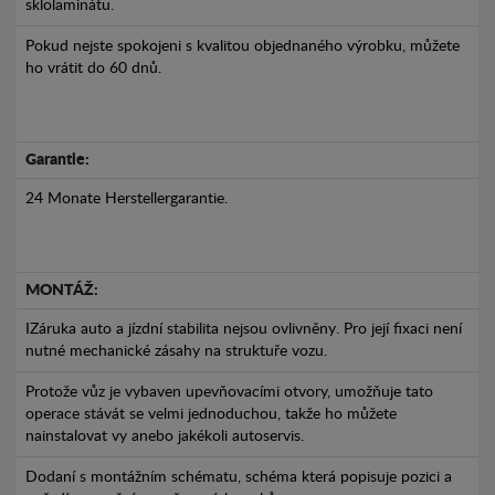
sklolaminátu.
Pokud nejste spokojeni s kvalitou objednaného výrobku, můžete
ho vrátit do 60 dnů.
Garantie:
24 Monate Herstellergarantie.
MONTÁŽ:
IZáruka auto a jízdní stabilita nejsou ovlivněny. Pro její fixaci není
nutné mechanické zásahy na struktuře vozu.
Protože vůz je vybaven upevňovacími otvory, umožňuje tato
operace stávát se velmi jednoduchou, takže ho můžete
nainstalovat vy anebo jakékoli autoservis.
Dodaní s montážním schématu, schéma která popisuje pozici a