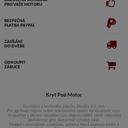
ZARUČENA OCHRANA
PRO VAŠE MOTORU
BEZPEČNÁ
PLATBA PAYPAL
ZASÍLÁNÍ
DO DVEŘE
ODKOUPIT
ZÁRUCE
Kryt Pod Motor
Vyrobeno z ocelového plechu, tloušky 2-3 mm.
Pro její fixaci nejsou nutné mechanické zásahy na struktuře vozu.
Je opatřen s oknem vizualizací pro olejovu nádrž, takže nebudete
potřebovat jeho demontáž výměnit oleje.
Dodaní s montážním schématu, schéma která popisuje pozici a