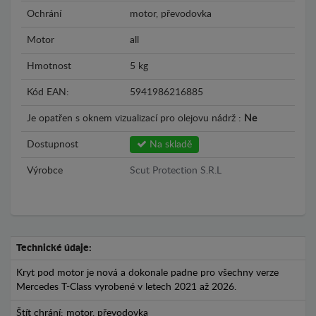
Ochrání
motor, převodovka
Motor
all
Hmotnost
5 kg
Kód EAN:
5941986216885
Je opatřen s oknem vizualizací pro olejovu nádrž :
Ne
Dostupnost
Na skladě
Výrobce
Scut Protection S.R.L
Technické údaje:
Kryt pod motor je nová a dokonale padne pro všechny verze
Mercedes T-Class vyrobené v letech 2021 až 2026.
Štít chrání: motor, převodovka