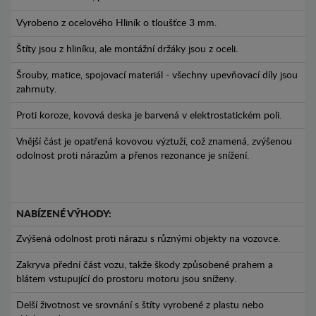
Vyrobeno z ocelového Hliník o tloušťce 3 mm.
Štíty jsou z hliníku, ale montážní držáky jsou z oceli.
Šrouby, matice, spojovací materiál - všechny upevňovací díly jsou
zahrnuty.
Proti koroze, kovová deska je barvená v elektrostatickém poli.
Vnější část je opatřená kovovou výztuží, což znamená, zvýšenou
odolnost proti nárazům a přenos rezonance je snížení.
NABÍZENÉ VÝHODY:
Zvýšená odolnost proti nárazu s různými objekty na vozovce.
Zakryva přední část vozu, takže škody způsobené prahem a
blátem vstupující do prostoru motoru jsou sníženy.
Delší životnost ve srovnání s štíty vyrobené z plastu nebo