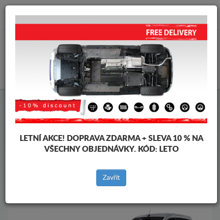
info@krytpodmotor.com
KOŠÍK
Kryt pod motor Mercedes
Kryt pod motor Mercedes T-Classe
Značky vozidel
Značky
LETNÍ AKCE!
DOPRAVA ZDARMA + SLEVA 10 % NA
vozidel
VŠECHNY OBJEDNÁVKY. KÓD:
LETO
Zavřít
Zpět na produkty