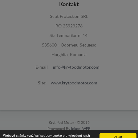
Kontakt
Scut Protection SRL
RO 25929276
Str. Lemnarilor nr.14.
535600 - Odorheiu Secuiesc
Harghita, Romania
E-mail:
info@krytpodmotor.com
Site:
www.krytpodmotor.com
Kryt Pod Motor -
© 2016
Programed By
lokopi WEB
Webové stránky využívají soubory cookie pro vylepšení jejich
Zavřít