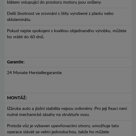
blátem vstupující do prostoru motoru jsou sníženy.
Delší životnost ve srovnání s štíty vyrobené z plastu nebo
sklolaminátu.
Pokud nejste spokojeni s kvalitou objednaného výrobku, můžete
ho vrátit do 60 dnů.
Garantie:
24 Monate Herstellergarantie.
MONTÁŽ:
IZáruka auto a jízdní stabilita nejsou ovlivněny. Pro její fixaci není
nutné mechanické zásahy na struktuře vozu.
Protože vůz je vybaven upevňovacími otvory, umožňuje tato
operace stávát se velmi jednoduchou, takže ho můžete