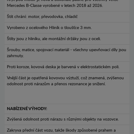
Mercedes B-Classe vyrobené v letech 2018 až 2026.
Štít chrání: motor, převodovka, chladič
Vyrobeno z ocelového Hliník o tloušťce 3 mm.
Štíty jsou z hliníku, ale montážní držáky jsou z oceli.
Šrouby, matice, spojovací materiál - všechny upevňovací díly jsou
zahrnuty.
Proti koroze, kovová deska je barvená v elektrostatickém poli.
Vnější část je opatřená kovovou výztuží, což znamená, zvýšenou
odolnost proti nárazům a přenos rezonance je snížení.
NABÍZENÉ VÝHODY:
Zvýšená odolnost proti nárazu s různými objekty na vozovce.
Zakryva přední část vozu, takže škody způsobené prahem a