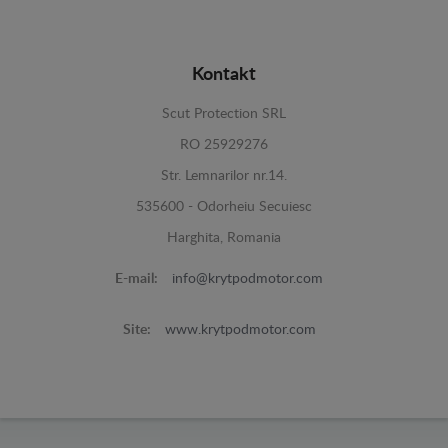
Kontakt
Scut Protection SRL
RO 25929276
Str. Lemnarilor nr.14.
535600 - Odorheiu Secuiesc
Harghita, Romania
E-mail:
info@krytpodmotor.com
Site:
www.krytpodmotor.com