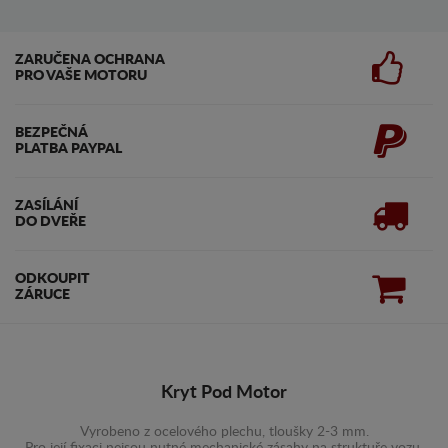
ZARUČENA OCHRANA
PRO VAŠE MOTORU
BEZPEČNÁ
PLATBA PAYPAL
ZASÍLÁNÍ
DO DVEŘE
ODKOUPIT
ZÁRUCE
Kryt Pod Motor
Vyrobeno z ocelového plechu, tloušky 2-3 mm.
Pro její fixaci nejsou nutné mechanické zásahy na struktuře vozu.