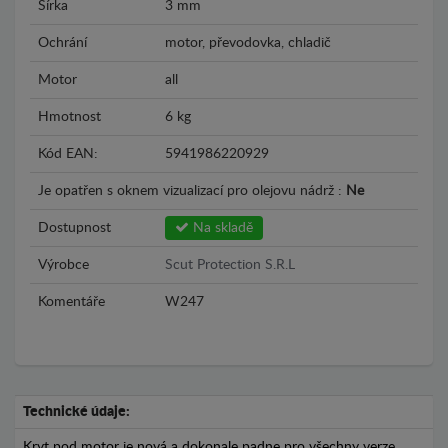
Šírka
3 mm
Ochrání
motor, převodovka, chladič
Motor
all
Hmotnost
6 kg
Kód EAN:
5941986220929
Je opatřen s oknem vizualizací pro olejovu nádrž :
Ne
Dostupnost
Na skladě
Výrobce
Scut Protection S.R.L
Komentáře
W247
Technické údaje:
Kryt pod motor je nová a dokonale padne pro všechny verze