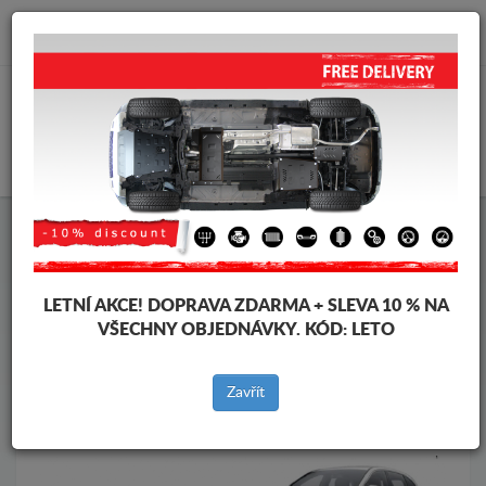
info@krytpodmotor.com
KOŠÍK
Kryt pod motor Mercedes
Kryt pod motor Mercedes B-Classe
Značky vozidel
Značky
LETNÍ AKCE!
DOPRAVA ZDARMA + SLEVA 10 % NA
vozidel
VŠECHNY OBJEDNÁVKY. KÓD:
LETO
Zavřít
Zpět na produkty