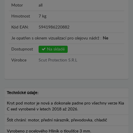
Motor
all
Hmotnost
7 kg
Kód EAN:
5941986220882
Je opatřen s oknem vizualizací pro olejovu nádrž :
Ne
Dostupnost
Na skladě
Výrobce
Scut Protection S.R.L
Technické údaje:
Kryt pod motor je nová a dokonale padne pro všechny verze Kia
C eed vyrobené v letech 2018 až 2026.
Štít chrání: motor, přední nárazník, převodovka, chladič
Vyrobeno z ocelového Hliník o tloušťce 3 mm.