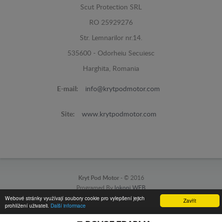
Scut Protection SRL
RO 25929276
Str. Lemnarilor nr.14.
535600 - Odorheiu Secuiesc
Harghita, Romania
E-mail:
info@krytpodmotor.com
Site:
www.krytpodmotor.com
Kryt Pod Motor -
© 2016
Programed By
lokopi WEB
Webové stránky využívají soubory cookie pro vylepšení jejich
Zavřít
prohlížení uživateli.
Další informace