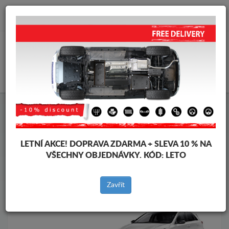
info@krytpodmotor.com
KOŠÍK
Kryt pod motor Kia
Kryt pod motor Kia C eed
Značky vozidel
Značky
vozidel
LETNÍ AKCE!
DOPRAVA ZDARMA + SLEVA 10 % NA
VŠECHNY OBJEDNÁVKY. KÓD:
LETO
Zpět na produkty
Zavřít