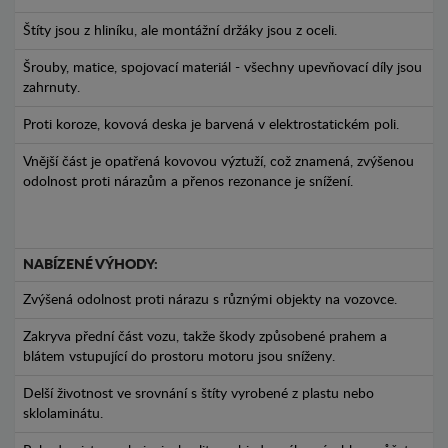
Štíty jsou z hliníku, ale montážní držáky jsou z oceli.
Šrouby, matice, spojovací materiál - všechny upevňovací díly jsou
zahrnuty.
Proti koroze, kovová deska je barvená v elektrostatickém poli.
Vnější část je opatřená kovovou výztuží, což znamená, zvýšenou
odolnost proti nárazům a přenos rezonance je snížení.
NABÍZENÉ VÝHODY:
Zvýšená odolnost proti nárazu s různými objekty na vozovce.
Zakryva přední část vozu, takže škody způsobené prahem a
blátem vstupující do prostoru motoru jsou sníženy.
Delší životnost ve srovnání s štíty vyrobené z plastu nebo
sklolaminátu.