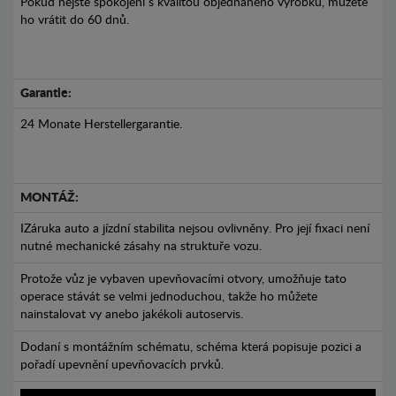
Pokud nejste spokojeni s kvalitou objednaného výrobku, můžete
ho vrátit do 60 dnů.
Garantie:
24 Monate Herstellergarantie.
MONTÁŽ:
IZáruka auto a jízdní stabilita nejsou ovlivněny. Pro její fixaci není
nutné mechanické zásahy na struktuře vozu.
Protože vůz je vybaven upevňovacími otvory, umožňuje tato
operace stávát se velmi jednoduchou, takže ho můžete
nainstalovat vy anebo jakékoli autoservis.
Dodaní s montážním schématu, schéma která popisuje pozici a
pořadí upevnění upevňovacích prvků.