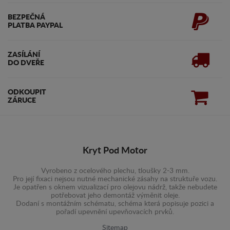
BEZPEČNÁ
PLATBA PAYPAL
ZASÍLÁNÍ
DO DVEŘE
ODKOUPIT
ZÁRUCE
Kryt Pod Motor
Vyrobeno z ocelového plechu, tloušky 2-3 mm.
Pro její fixaci nejsou nutné mechanické zásahy na struktuře vozu.
Je opatřen s oknem vizualizací pro olejovu nádrž, takže nebudete
potřebovat jeho demontáž výměnit oleje.
Dodaní s montážním schématu, schéma která popisuje pozici a
pořadí upevnění upevňovacích prvků.
Sitemap