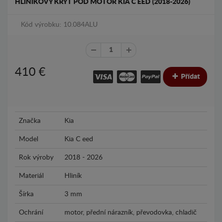
HLINÍKOVÝ KRYT POD MOTOR KIA C EED (2018-2026)
Kód výrobku: 10.084ALU
410
€
Přídat
Značka
Kia
Model
Kia C eed
Rok výroby
2018 - 2026
Materiál
Hliník
Šírka
3 mm
Ochrání
motor, přední nárazník, převodovka, chladič