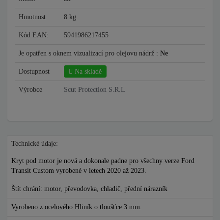
Hmotnost
8 kg
Kód EAN:
5941986217455
Je opatřen s oknem vizualizací pro olejovu nádrž :
Ne
Dostupnost
Na skladě
Výrobce
Scut Protection S.R.L
Technické údaje:
Kryt pod motor je nová a dokonale padne pro všechny verze Ford
Transit Custom vyrobené v letech 2020 až 2023.
Štít chrání: motor, převodovka, chladič, přední nárazník
Vyrobeno z ocelového Hliník o tloušťce 3 mm.