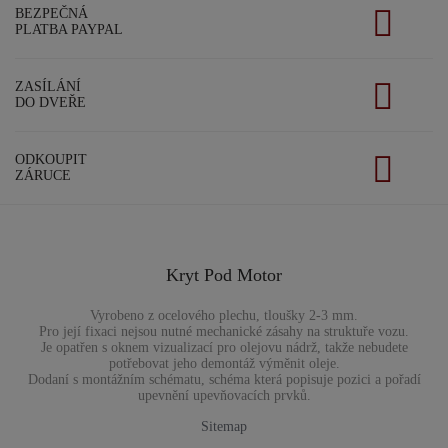
BEZPEČNÁ
PLATBA PAYPAL
ZASÍLÁNÍ
DO DVEŘE
ODKOUPIT
ZÁRUCE
Kryt Pod Motor
Vyrobeno z ocelového plechu, tloušky 2-3 mm.
Pro její fixaci nejsou nutné mechanické zásahy na struktuře vozu.
Je opatřen s oknem vizualizací pro olejovu nádrž, takže nebudete
potřebovat jeho demontáž výměnit oleje.
Dodaní s montážním schématu, schéma která popisuje pozici a pořadí
upevnění upevňovacích prvků.
Sitemap