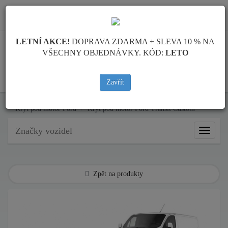
info@krytpodmotor.com
LETNÍ AKCE!
DOPRAVA ZDARMA + SLEVA 10 % NA
VŠECHNY OBJEDNÁVKY. KÓD:
LETO
KOŠÍK
Zavřít
Kryt pod motor Ford
Kryt pod motor Ford Transit Custom
Značky vozidel
Značky
vozidel
Zpět na produkty