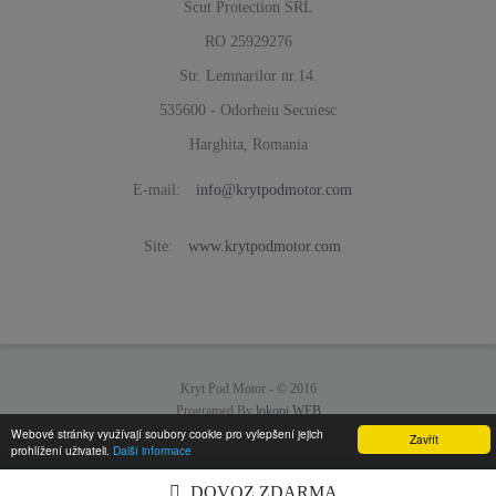
Scut Protection SRL
RO 25929276
Str. Lemnarilor nr.14.
535600 - Odorheiu Secuiesc
Harghita, Romania
E-mail:
info@krytpodmotor.com
Site:
www.krytpodmotor.com
Kryt Pod Motor -
© 2016
Programed By
lokopi WEB
Webové stránky využívají soubory cookie pro vylepšení jejich
Zavřít
prohlížení uživateli.
Další informace
DOVOZ ZDARMA