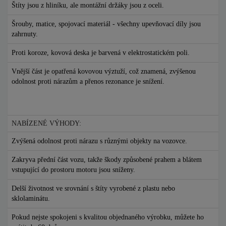
Štíty jsou z hliníku, ale montážní držáky jsou z oceli.
Šrouby, matice, spojovací materiál - všechny upevňovací díly jsou
zahrnuty.
Proti koroze, kovová deska je barvená v elektrostatickém poli.
Vnější část je opatřená kovovou výztuží, což znamená, zvýšenou
odolnost proti nárazům a přenos rezonance je snížení.
NABÍZENÉ VÝHODY:
Zvýšená odolnost proti nárazu s různými objekty na vozovce.
Zakryva přední část vozu, takže škody způsobené prahem a blátem
vstupující do prostoru motoru jsou sníženy.
Delší životnost ve srovnání s štíty vyrobené z plastu nebo
sklolaminátu.
Pokud nejste spokojeni s kvalitou objednaného výrobku, můžete ho