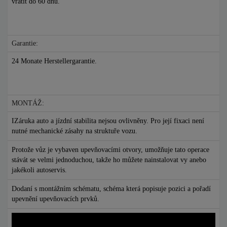
vrátit do 60 dnů.
Garantie:
24 Monate Herstellergarantie.
MONTÁŽ:
IZáruka auto a jízdní stabilita nejsou ovlivněny. Pro její fixaci není
nutné mechanické zásahy na struktuře vozu.
Protože vůz je vybaven upevňovacími otvory, umožňuje tato operace
stávát se velmi jednoduchou, takže ho můžete nainstalovat vy anebo
jakékoli autoservis.
Dodaní s montážním schématu, schéma která popisuje pozici a pořadí
upevnění upevňovacích prvků.