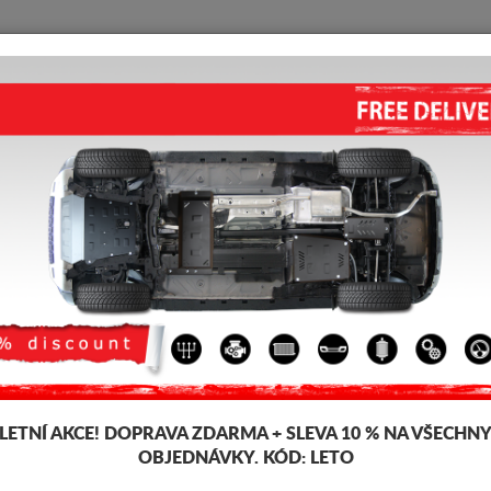
KRYT POD MOTOR
HOME
DOPRAVA
FEEDBACK
HLINÍKOVÝ KRYT POD MOTOR
5.00
out of
5
stars based on
Kód výrobku: 30.024ALU
369
LETNÍ AKCE!
DOPRAVA ZDARMA + SLEVA 10 % NA VŠECHN
OBJEDNÁVKY. KÓD:
LETO
Značka
F