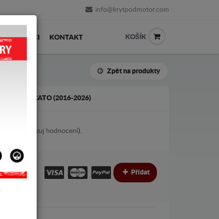
info@krytpodmotor.com
KOŠÍK
PRODEJCI
KONTAKT
Zpět na produkty
 FIAT DUCATO (2016-2026)
2
votes (
Ukazuj hodnocení
).
€
Přídat
Y
iat