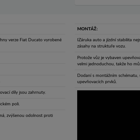
MONTÁŽ:
chny verze Fiat Ducato vyrobené
IZáruka auto a jízdní stabilita ne
zásahy na struktuře vozu.
Protože vůz je vybaven upevňova
velmi jednoduchou, takže ho může
Dodaní s montážním schématu, s
.
upevňovacích prvků.
vací díly jsou zahrnuty.
ickém poli.
ná, zvýšenou odolnost proti