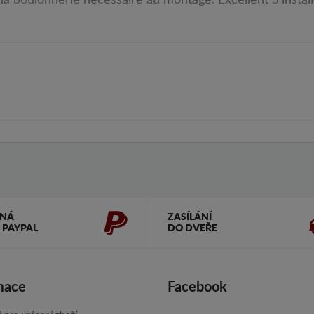
 la boulonnerie nécessaire au montage. Excellent S'installe
ČNÁ
ZASÍLÁNÍ
 PAYPAL
DO DVEŘE
mace
Facebook