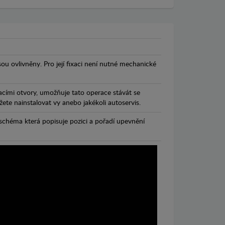
jsou ovlivněny. Pro její fixaci není nutné mechanické
cími otvory, umožňuje tato operace stávát se
te nainstalovat vy anebo jakékoli autoservis.
chéma která popisuje pozici a pořadí upevnění