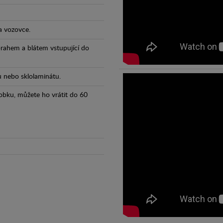
a vozovce.
prahem a blátem vstupující do
tu nebo sklolaminátu.
obku, můžete ho vrátit do 60