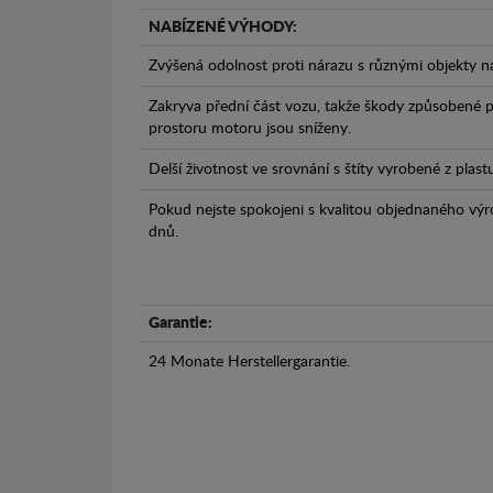
NABÍZENÉ VÝHODY:
Zvýšená odolnost proti nárazu s různými objekty n
Zakryva přední část vozu, takže škody způsobené 
prostoru motoru jsou sníženy.
Delší životnost ve srovnání s štíty vyrobené z plas
Pokud nejste spokojeni s kvalitou objednaného výr
dnů.
Garantie:
24 Monate Herstellergarantie.