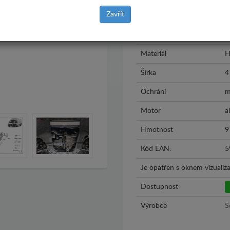
Zavřít
Model
F
Rok výroby
2
Materiál
H
Šírka
4
Ochrání
m
Motor
al
Hmotnost
9
Kód EAN:
5
Je opatřen s oknem vizualiza
Dostupnost
Výrobce
S