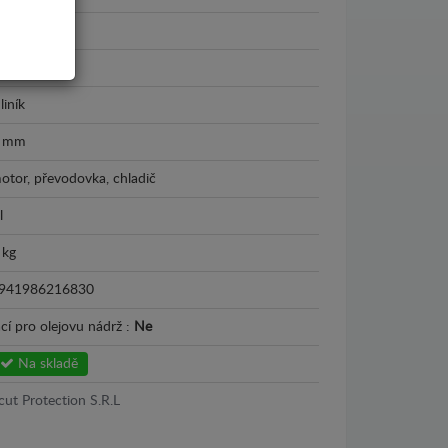
iat Ducato
016 - 2026
liník
 mm
otor, převodovka, chladič
l
 kg
941986216830
cí pro olejovu nádrž :
Ne
Na skladě
cut Protection S.R.L