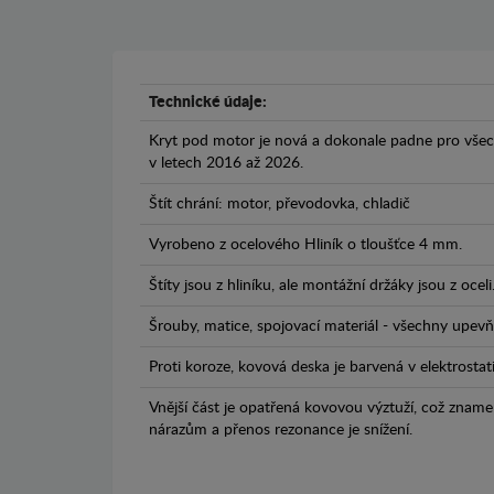
Technické údaje:
Kryt pod motor je nová a dokonale padne pro vše
v letech 2016 až 2026.
Štít chrání: motor, převodovka, chladič
Vyrobeno z ocelového Hliník o tloušťce 4 mm.
Štíty jsou z hliníku, ale montážní držáky jsou z oceli
Šrouby, matice, spojovací materiál - všechny upevňo
Proti koroze, kovová deska je barvená v elektrostat
Vnější část je opatřená kovovou výztuží, což zname
nárazům a přenos rezonance je snížení.