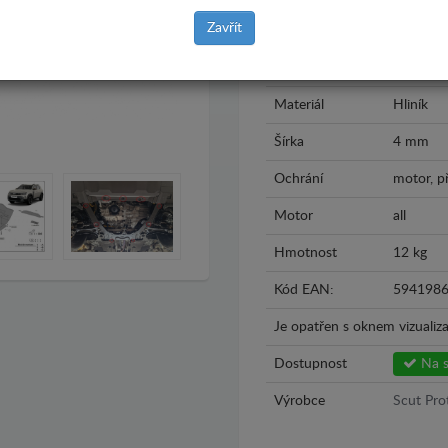
Zavřít
Model
Dacia Dus
Rok výroby
2024 - 
Materiál
Hliník
Šírka
4 mm
Ochrání
motor, p
Motor
all
Hmotnost
12 kg
Kód EAN:
594198
Je opatřen s oknem vizualiza
Dostupnost
Na s
Výrobce
Scut Pro