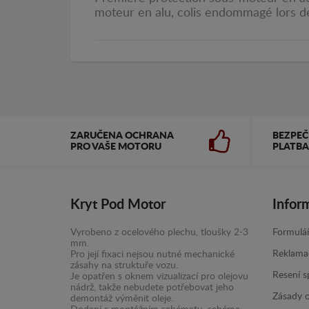
moteur en alu, colis endommagé lors de 
ZARUČENA OCHRANA
BEZPE
PRO VAŠE MOTORU
PLATBA
Kryt Pod Motor
Infor
Vyrobeno z ocelového plechu, tloušky 2-3
Formulář
mm.
Reklama
Pro její fixaci nejsou nutné mechanické
zásahy na struktuře vozu.
Resení s
Je opatřen s oknem vizualizací pro olejovu
nádrž, takže nebudete potřebovat jeho
Zásady 
demontáž výměnit oleje.