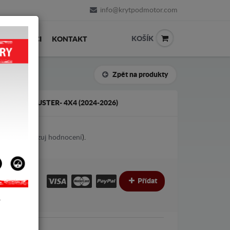
info@krytpodmotor.com
KOŠÍK
PRODEJCI
KONTAKT
Zpět na produkty
 DACIA DUSTER- 4X4 (2024-2026)
1
votes (
Ukazuj hodnocení
).
€
Přídat
Y