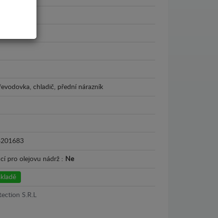
ter III
2026
řevodovka, chladič, přední nárazník
6201683
cí pro olejovu nádrž :
Ne
kladě
tection S.R.L