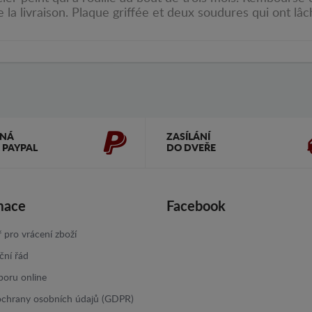
la livraison. Plaque griffée et deux soudures qui ont lâ
ČNÁ
ZASÍLÁNÍ
 PAYPAL
DO DVEŘE
mace
Facebook
 pro vrácení zboží
ční řád
poru online
ochrany osobních údajů (GDPR)