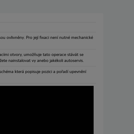
jsou ovlivněny. Pro její fixaci není nutné mechanické
cími otvory, umožňuje tato operace stávát se
te nainstalovat vy anebo jakékoli autoservis.
chéma která popisuje pozici a pořadí upevnění