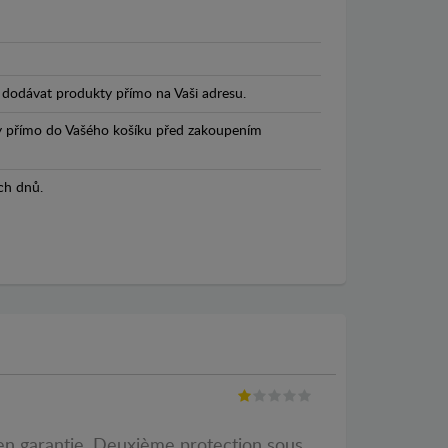
dodávat produkty přímo na Vaši adresu.
y přímo do Vašého košíku před zakoupením
ch dnů.
 en garantie. Deuxième protection sous