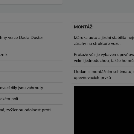
MONTÁŽ:
chny verze Dacia Duster
IZáruka auto a jízdní stabilita ne
zásahy na struktuře vozu.
azník
Protože vůz je vybaven upevňova
velmi jednoduchou, takže ho může
Dodaní s montážním schématu, s
.
upevňovacích prvků.
vací díly jsou zahrnuty.
ickém poli.
ná, zvýšenou odolnost proti