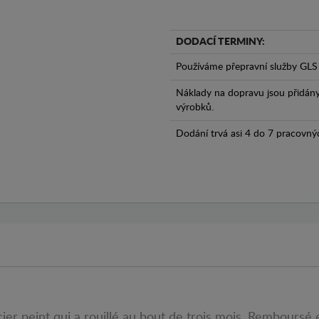
DODACÍ TERMINY:
Používáme přepravní služby GLS 
Náklady na dopravu jsou přidán
výrobků.
Dodání trvá asi 4 do 7 pracovný
er peint qui a rouillé au bout de trois mois. Remboursé