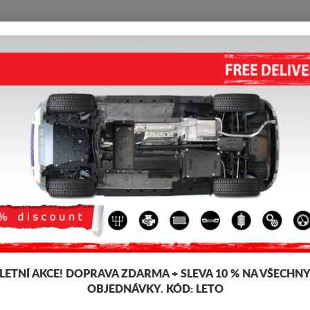
KRYT POD MOTOR
HOME
DOPRAVA
FEEDBACK
 III
HLINÍKOVÝ KRYT POD MOTOR
1.00
out of
5
stars based on
Kód výrobku: 06.049ALU
549
LETNÍ AKCE!
DOPRAVA ZDARMA + SLEVA 10 % NA VŠECHN
OBJEDNÁVKY. KÓD:
LETO
Značka
Dacia