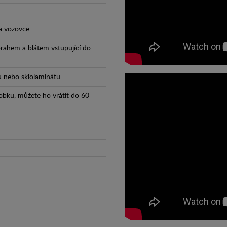
a vozovce.
prahem a blátem vstupující do
tu nebo sklolaminátu.
obku, můžete ho vrátit do 60