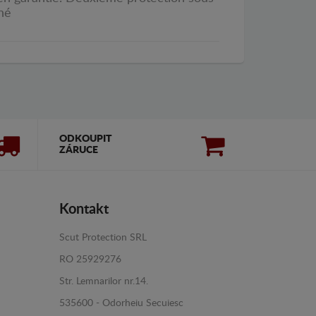
ché
ODKOUPIT
ZÁRUCE
Kontakt
Scut Protection SRL
RO 25929276
Str. Lemnarilor nr.14.
535600 - Odorheiu Secuiesc