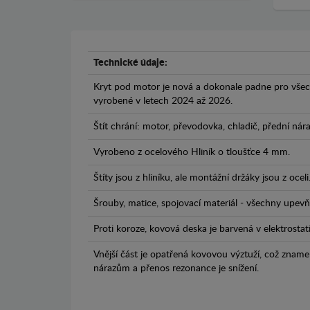
Technické údaje:
Kryt pod motor je nová a dokonale padne pro vše
vyrobené v letech 2024 až 2026.
Štít chrání: motor, převodovka, chladič, přední nár
Vyrobeno z ocelového Hliník o tloušťce 4 mm.
Štíty jsou z hliníku, ale montážní držáky jsou z oceli
Šrouby, matice, spojovací materiál - všechny upevňo
Proti koroze, kovová deska je barvená v elektrostat
Vnější část je opatřená kovovou výztuží, což zname
nárazům a přenos rezonance je snížení.