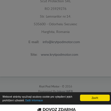
Scut Protection SRL
RO 25929276
Str. Lemnarilor nr.14.
535600 - Odorheiu Secuiesc
Harghita, Romania
E-mail:
info@krytpodmotor.com
Site:
www.krytpodmotor.com
Kryt Pod Motor -
© 2016
Programed By
lokopi WEB
Webové stránky využívají soubory cookie pro vylepšení jejich
Zavřít
prohlížení uživateli.
Další informace
DOVOZ ZDARMA