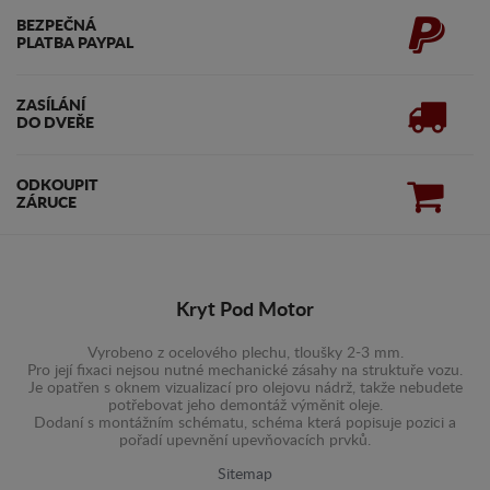
BEZPEČNÁ
PLATBA PAYPAL
ZASÍLÁNÍ
DO DVEŘE
ODKOUPIT
ZÁRUCE
Kryt Pod Motor
Vyrobeno z ocelového plechu, tloušky 2-3 mm.
Pro její fixaci nejsou nutné mechanické zásahy na struktuře vozu.
Je opatřen s oknem vizualizací pro olejovu nádrž, takže nebudete
potřebovat jeho demontáž výměnit oleje.
Dodaní s montážním schématu, schéma která popisuje pozici a
pořadí upevnění upevňovacích prvků.
Sitemap