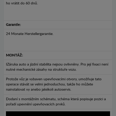
ho vrátit do 60 dnů.
Garantie:
24 Monate Herstellergarantie.
MONTÁŽ:
IZáruka auto a jízdní stabilita nejsou ovlivněny. Pro její fixaci není
nutné mechanické zásahy na struktuře vozu.
Protože vůz je vybaven upevňovacími otvory, umožňuje tato
operace stávát se velmi jednoduchou, takže ho můžete
nainstalovat vy anebo jakékoli autoservis.
Dodaní s montážním schématu, schéma která popisuje pozici a
pořadí upevnění upevňovacích prvků.