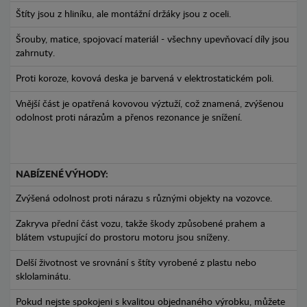
Štíty jsou z hliníku, ale montážní držáky jsou z oceli.
Šrouby, matice, spojovací materiál - všechny upevňovací díly jsou
zahrnuty.
Proti koroze, kovová deska je barvená v elektrostatickém poli.
Vnější část je opatřená kovovou výztuží, což znamená, zvýšenou
odolnost proti nárazům a přenos rezonance je snížení.
NABÍZENÉ VÝHODY:
Zvýšená odolnost proti nárazu s různými objekty na vozovce.
Zakryva přední část vozu, takže škody způsobené prahem a
blátem vstupující do prostoru motoru jsou sníženy.
Delší životnost ve srovnání s štíty vyrobené z plastu nebo
sklolaminátu.
Pokud nejste spokojeni s kvalitou objednaného výrobku, můžete