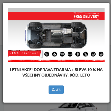
info@krytpodmotor.com
KOŠÍK
Kryt pod motor Audi
Kryt pod motor Audi Q2
Značky vozidel
Značky
vozidel
LETNÍ AKCE!
DOPRAVA ZDARMA + SLEVA 10 % NA
VŠECHNY OBJEDNÁVKY. KÓD:
LETO
Zpět na produkty
Zavřít