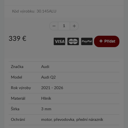
Kód výrobku: 30.145ALU
339
€
Přídat
Značka
Audi
Model
Audi Q2
Rok výroby
2021 - 2026
Materiál
Hliník
Šírka
3 mm
Ochrání
motor, převodovka, přední nárazník