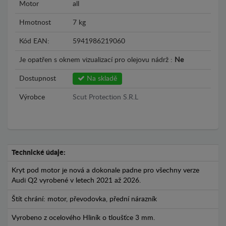
Motor
all
Hmotnost
7 kg
Kód EAN:
5941986219060
Je opatřen s oknem vizualizací pro olejovu nádrž :
Ne
Dostupnost
Na skladě
Výrobce
Scut Protection S.R.L
Technické údaje:
Kryt pod motor je nová a dokonale padne pro všechny verze
Audi Q2 vyrobené v letech 2021 až 2026.
Štít chrání: motor, převodovka, přední nárazník
Vyrobeno z ocelového Hliník o tloušťce 3 mm.