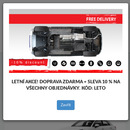
info@krytpodmotor.com
KOŠÍK
Kryt pod motor Audi
Kryt pod motor Audi Q2
Značky vozidel
Značky
vozidel
LETNÍ AKCE!
DOPRAVA ZDARMA + SLEVA 10 % NA
VŠECHNY OBJEDNÁVKY. KÓD:
LETO
Zpět na produkty
Zavřít