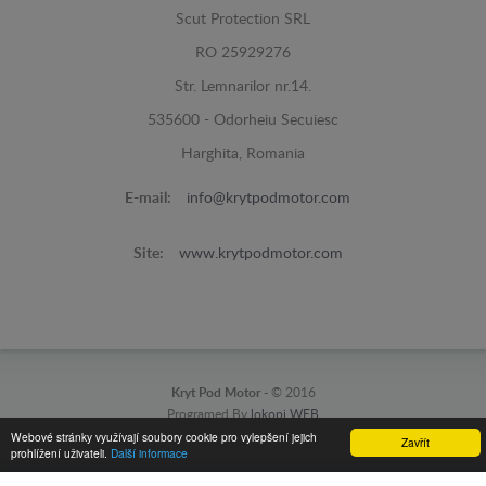
Scut Protection SRL
RO 25929276
Str. Lemnarilor nr.14.
535600 - Odorheiu Secuiesc
Harghita, Romania
E-mail:
info@krytpodmotor.com
Site:
www.krytpodmotor.com
Kryt Pod Motor -
© 2016
Programed By
lokopi WEB
Webové stránky využívají soubory cookie pro vylepšení jejich
Zavřít
prohlížení uživateli.
Další informace