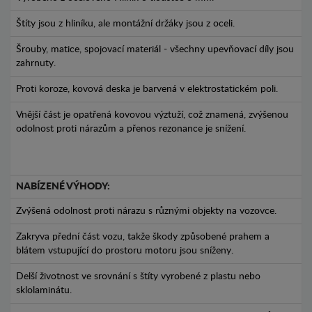
Štíty jsou z hliníku, ale montážní držáky jsou z oceli.
Šrouby, matice, spojovací materiál - všechny upevňovací díly jsou
zahrnuty.
Proti koroze, kovová deska je barvená v elektrostatickém poli.
Vnější část je opatřená kovovou výztuží, což znamená, zvýšenou
odolnost proti nárazům a přenos rezonance je snížení.
NABÍZENÉ VÝHODY:
Zvýšená odolnost proti nárazu s různými objekty na vozovce.
Zakryva přední část vozu, takže škody způsobené prahem a
blátem vstupující do prostoru motoru jsou sníženy.
Delší životnost ve srovnání s štíty vyrobené z plastu nebo
sklolaminátu.