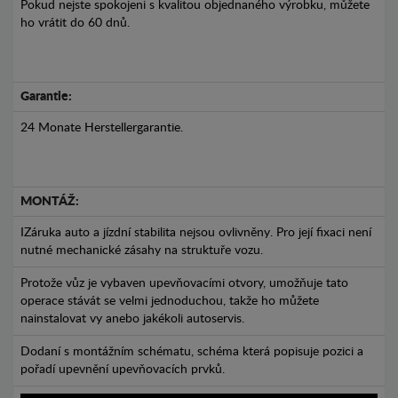
Pokud nejste spokojeni s kvalitou objednaného výrobku, můžete
ho vrátit do 60 dnů.
Garantie:
24 Monate Herstellergarantie.
MONTÁŽ:
IZáruka auto a jízdní stabilita nejsou ovlivněny. Pro její fixaci není
nutné mechanické zásahy na struktuře vozu.
Protože vůz je vybaven upevňovacími otvory, umožňuje tato
operace stávát se velmi jednoduchou, takže ho můžete
nainstalovat vy anebo jakékoli autoservis.
Dodaní s montážním schématu, schéma která popisuje pozici a
pořadí upevnění upevňovacích prvků.