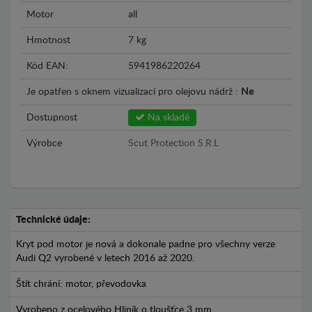
Motor
all
Hmotnost
7 kg
Kód EAN:
5941986220264
Je opatřen s oknem vizualizací pro olejovu nádrž :
Ne
Dostupnost
Na skladě
Výrobce
Scut Protection S.R.L
Technické údaje:
Kryt pod motor je nová a dokonale padne pro všechny verze
Audi Q2 vyrobené v letech 2016 až 2020.
Štít chrání: motor, převodovka
Vyrobeno z ocelového Hliník o tloušťce 3 mm.