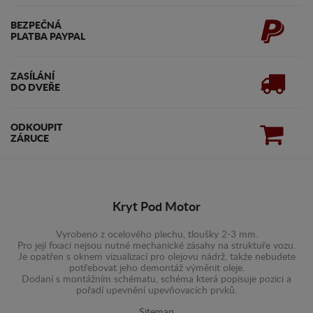
BEZPEČNÁ
PLATBA PAYPAL
ZASÍLÁNÍ
DO DVEŘE
ODKOUPIT
ZÁRUCE
Kryt Pod Motor
Vyrobeno z ocelového plechu, tloušky 2-3 mm.
Pro její fixaci nejsou nutné mechanické zásahy na struktuře vozu.
Je opatřen s oknem vizualizací pro olejovu nádrž, takže nebudete
potřebovat jeho demontáž výměnit oleje.
Dodaní s montážním schématu, schéma která popisuje pozici a
pořadí upevnění upevňovacích prvků.
Sitemap