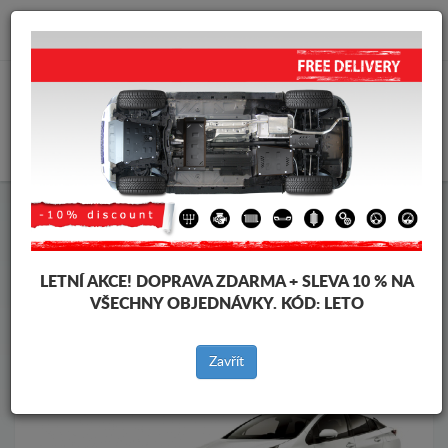
info@krytpodmotor.com
KOŠÍK
Kryt pod motor Toyota
Kryt pod motor Toyota Prius
Značky vozidel
Značky
vozidel
LETNÍ AKCE!
DOPRAVA ZDARMA + SLEVA 10 % NA
VŠECHNY OBJEDNÁVKY. KÓD:
LETO
Zpět na produkty
Zavřít