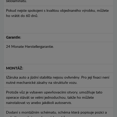
sklolaminátu.
Pokud nejste spokojeni s kvalitou objednaného výrobku, můžete
ho vrátit do 60 dnů.
Garantie:
24 Monate Herstellergarantie.
MONTÁŽ:
IZáruka auto a jízdní stabilita nejsou ovlivněny. Pro její fixaci není
nutné mechanické zásahy na struktuře vozu.
Protože vůz je vybaven upevňovacími otvory, umožňuje tato
operace stávát se velmi jednoduchou, takže ho můžete
nainstalovat vy anebo jakékoli autoservis.
Dodaní s montážním schématu, schéma která popisuje pozici a