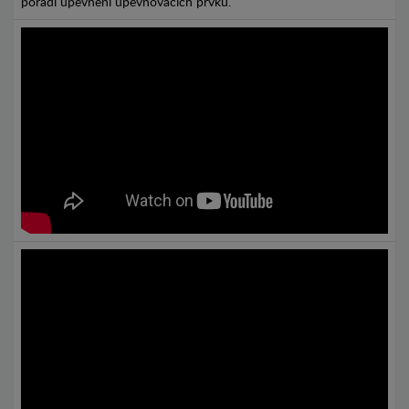
pořadí upevnění upevňovacích prvků.