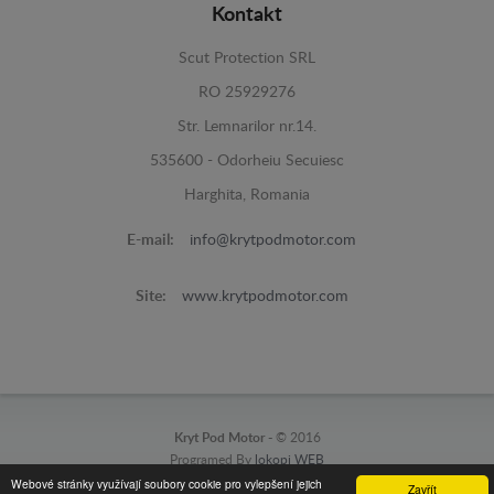
Kontakt
Scut Protection SRL
RO 25929276
Str. Lemnarilor nr.14.
535600 - Odorheiu Secuiesc
Harghita, Romania
E-mail:
info@krytpodmotor.com
Site:
www.krytpodmotor.com
Kryt Pod Motor -
© 2016
Programed By
lokopi WEB
Webové stránky využívají soubory cookie pro vylepšení jejich
Zavřít