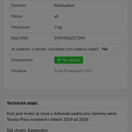
Ochrání
Katalyzátor
Motor
all
Hmotnost
3 kg
Kód EAN:
5941986217394
Je opatřen s oknem vizualizací pro olejovu nádrž :
Ne
Dostupnost
Na skladě
Výrobce
Scut Protection S.R.L
Technické údaje:
Kryt pod motor je nová a dokonale padne pro všechny verze
Toyota Prius vyrobené v letech 2019 až 2026.
Štít chrání: Katalyzátor