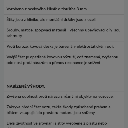
Vyrobeno z ocelového Hliník o tloušťce 3 mm.
Štíty jsou z hliníku, ale montážní držáky jsou z oceli.
Šrouby, matice, spojovací materiál - všechny upevňovací díly jsou
zahrnuty.
Proti koroze, kovová deska je barvená v elektrostatickém poli.
Vnější část je opatřená kovovou výztuží, což znamená, zvýšenou
odolnost proti nárazům a přenos rezonance je snížení.
NABÍZENÉ VÝHODY:
Zvýšená odolnost proti nárazu s různými objekty na vozovce.
Zakryva přední část vozu, takže škody způsobené prahem a
blátem vstupující do prostoru motoru jsou sníženy.
Delší životnost ve srovnání s štíty vyrobené z plastu nebo