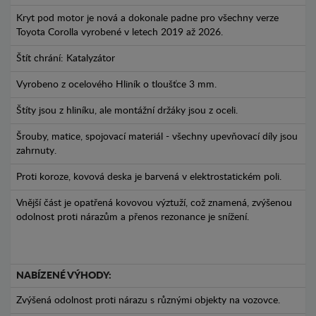
Kryt pod motor je nová a dokonale padne pro všechny verze
Toyota Corolla vyrobené v letech 2019 až 2026.
Štít chrání: Katalyzátor
Vyrobeno z ocelového Hliník o tloušťce 3 mm.
Štíty jsou z hliníku, ale montážní držáky jsou z oceli.
Šrouby, matice, spojovací materiál - všechny upevňovací díly jsou
zahrnuty.
Proti koroze, kovová deska je barvená v elektrostatickém poli.
Vnější část je opatřená kovovou výztuží, což znamená, zvýšenou
odolnost proti nárazům a přenos rezonance je snížení.
NABÍZENÉ VÝHODY:
Zvýšená odolnost proti nárazu s různými objekty na vozovce.