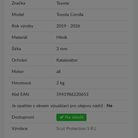
Značka
Toyota
Model
Toyota Corolla
Rok výroby
2019 - 2026
Materiál
Hliník
Šírka
3 mm
Ochrání
Katalyzátor
Motor
all
Hmotnost
2 kg
Kód EAN:
5941986220653
Je opatřen s oknem vizualizací pro olejovu nádrž :
Ne
Dostupnost
Na skladě
Výrobce
Scut Protection S.R.L