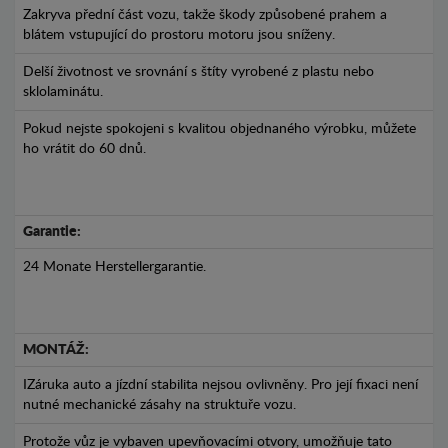
Zakryva přední část vozu, takže škody způsobené prahem a
blátem vstupující do prostoru motoru jsou sníženy.
Delší životnost ve srovnání s štíty vyrobené z plastu nebo
sklolaminátu.
Pokud nejste spokojeni s kvalitou objednaného výrobku, můžete
ho vrátit do 60 dnů.
Garantie:
24 Monate Herstellergarantie.
MONTÁŽ:
IZáruka auto a jízdní stabilita nejsou ovlivněny. Pro její fixaci není
nutné mechanické zásahy na struktuře vozu.
Protože vůz je vybaven upevňovacími otvory, umožňuje tato