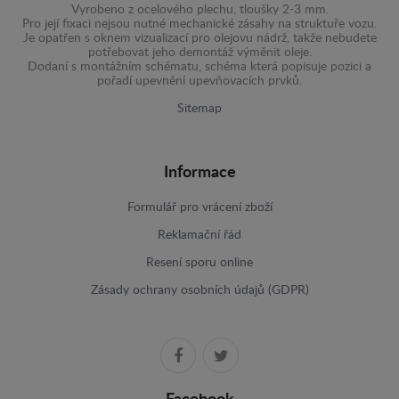
Vyrobeno z ocelového plechu, tloušky 2-3 mm.
Pro její fixaci nejsou nutné mechanické zásahy na struktuře vozu.
Je opatřen s oknem vizualizací pro olejovu nádrž, takže nebudete
potřebovat jeho demontáž výměnit oleje.
Dodaní s montážním schématu, schéma která popisuje pozici a
pořadí upevnění upevňovacích prvků.
Sitemap
Informace
Formulář pro vrácení zboží
Reklamační řád
Resení sporu online
Zásady ochrany osobních údajů (GDPR)