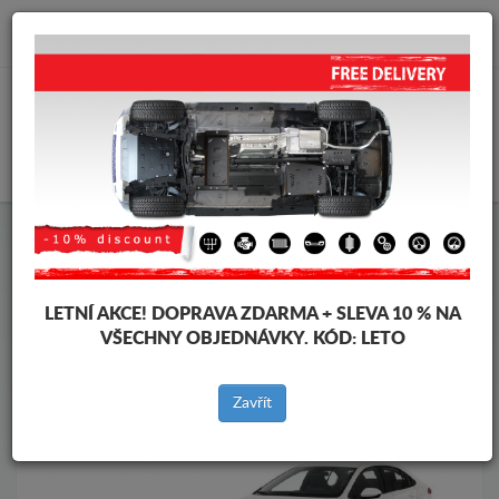
info@krytpodmotor.com
KOŠÍK
Kryt pod motor Toyota
Kryt pod motor Toyota Corolla
Značky vozidel
Značky
vozidel
LETNÍ AKCE!
DOPRAVA ZDARMA + SLEVA 10 % NA
VŠECHNY OBJEDNÁVKY. KÓD:
LETO
Zpět na produkty
Zavřít