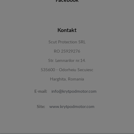
Facebook
Kontakt
Scut Protection SRL
RO 25929276
Str. Lemnarilor nr.14.
535600 - Odorheiu Secuiesc
Harghita, Romania
E-mail:
info@krytpodmotor.com
Site:
www.krytpodmotor.com