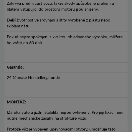
Zakryva přední část vozu, takže škody způsobené prahem a
blátem vstupující do prostoru motoru jsou sníženy.
Delší životnost ve srovnání s štíty vyrobené z plastu nebo
sklolaminátu.
Pokud nejste spokojeni s kvalitou objednaného výrobku, můžete
ho vrátit do 60 dnů.
Garantie:
24 Monate Herstellergarantie.
MONTÁŽ:
IZáruka auto a jízdní stabilita nejsou ovlivněny. Pro její fixaci není
nutné mechanické zásahy na struktuře vozu.
Protože vůz je vybaven upevňovacími otvory, umožňuje tato