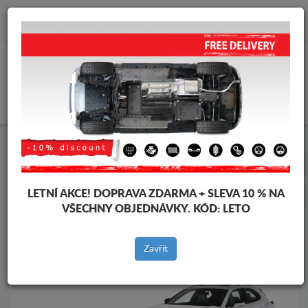
info@krytpodmotor.com
KOŠÍK
Kryt pod motor Lexus
Kryt pod motor Lexus UX
Značky vozidel
Značky
vozidel
LETNÍ AKCE!
DOPRAVA ZDARMA + SLEVA 10 % NA
VŠECHNY OBJEDNÁVKY. KÓD:
LETO
Zpět na produkty
Zavřít