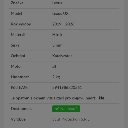
Značka
Lexus
Model
Lexus UX
Rok výroby
2019 - 2026
Materiál
Hliník
Šírka
3 mm
Ochrání
Katalyzátor
Motor
all
Hmotnost
2 kg
Kód EAN:
5941986220561
Je opatřen s oknem vizualizací pro olejovu nádrž :
Ne
Dostupnost
Na skladě
Výrobce
Scut Protection S.R.L