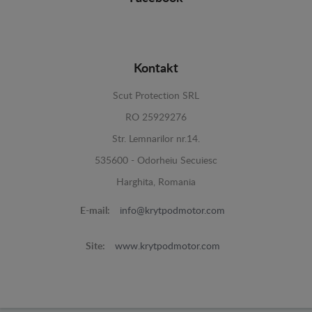
Kontakt
Scut Protection SRL
RO 25929276
Str. Lemnarilor nr.14.
535600 - Odorheiu Secuiesc
Harghita, Romania
E-mail:
info@krytpodmotor.com
Site:
www.krytpodmotor.com