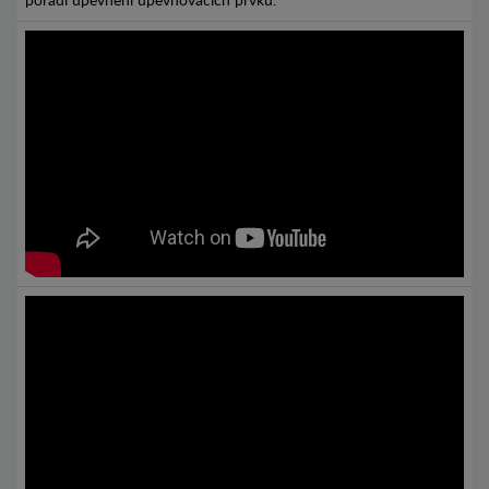
pořadí upevnění upevňovacích prvků.