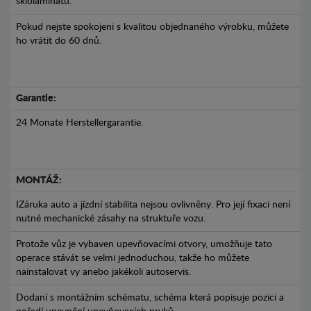
sklolaminátu.
Pokud nejste spokojeni s kvalitou objednaného výrobku, můžete
ho vrátit do 60 dnů.
Garantie:
24 Monate Herstellergarantie.
MONTÁŽ:
IZáruka auto a jízdní stabilita nejsou ovlivněny. Pro její fixaci není
nutné mechanické zásahy na struktuře vozu.
Protože vůz je vybaven upevňovacími otvory, umožňuje tato
operace stávát se velmi jednoduchou, takže ho můžete
nainstalovat vy anebo jakékoli autoservis.
Dodaní s montážním schématu, schéma která popisuje pozici a