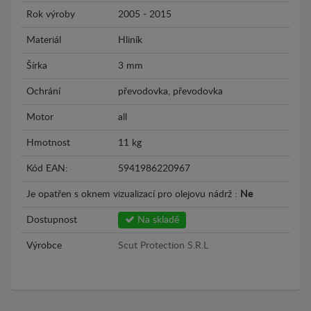
Rok výroby
2005 - 2015
Materiál
Hliník
Šírka
3 mm
Ochrání
převodovka, převodovka
Motor
all
Hmotnost
11 kg
Kód EAN:
5941986220967
Je opatřen s oknem vizualizací pro olejovu nádrž :
Ne
Dostupnost
Na skladě
Výrobce
Scut Protection S.R.L