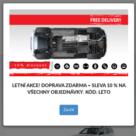
info@krytpodmotor.com
KOŠÍK
Kryt pod motor Nissan
Kryt pod motor Nissan Pathfinder
Značky vozidel
Značky
vozidel
LETNÍ AKCE!
DOPRAVA ZDARMA + SLEVA 10 % NA
VŠECHNY OBJEDNÁVKY. KÓD:
LETO
Zpět na produkty
Zavřít