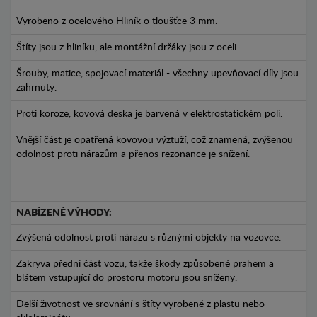
Vyrobeno z ocelového Hliník o tloušťce 3 mm.
Štíty jsou z hliníku, ale montážní držáky jsou z oceli.
Šrouby, matice, spojovací materiál - všechny upevňovací díly jsou
zahrnuty.
Proti koroze, kovová deska je barvená v elektrostatickém poli.
Vnější část je opatřená kovovou výztuží, což znamená, zvýšenou
odolnost proti nárazům a přenos rezonance je snížení.
NABÍZENÉ VÝHODY:
Zvýšená odolnost proti nárazu s různými objekty na vozovce.
Zakryva přední část vozu, takže škody způsobené prahem a
blátem vstupující do prostoru motoru jsou sníženy.
Delší životnost ve srovnání s štíty vyrobené z plastu nebo