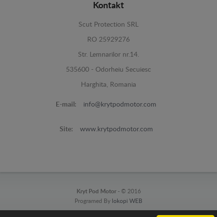
Kontakt
Scut Protection SRL
RO 25929276
Str. Lemnarilor nr.14.
535600 - Odorheiu Secuiesc
Harghita, Romania
E-mail:
info@krytpodmotor.com
Site:
www.krytpodmotor.com
Kryt Pod Motor -
© 2016
Programed By
lokopi WEB