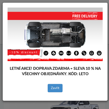
info@krytpodmotor.com
KOŠÍK
Kryt pod motor Ford
Kryt pod motor Ford Ranger Raptor
Značky vozidel
Značky
vozidel
LETNÍ AKCE!
DOPRAVA ZDARMA + SLEVA 10 % NA
VŠECHNY OBJEDNÁVKY. KÓD:
LETO
Zpět na produkty
Zavřít