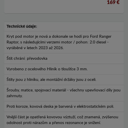
169 €
Technické údaje:
Kryt pod motor je nová a dokonale se hodí pro Ford Ranger
Raptor, s následujícími verzemi motor / pohon: 2.0 diesel -
vyráběné v letech 2023 až 2026.
Štít chrání: převodovka
Vyrobeno z ocelového Hliník o tloušťce 3 mm.
Štíty jsou z hliníku, ale montážní držáky jsou z oceli.
Šrouby, matice, spojovací materiál - všechny upevňovací díly jsou
zahrnuty.
Proti koroze, kovová deska je barvená v elektrostatickém poli.
Vnější část je opatřená kovovou výztuží, což znamená, zvýšenou
odolnost proti nárazům a přenos rezonance je snížení.