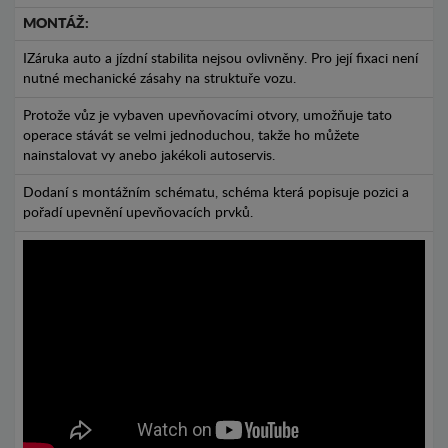
MONTÁŽ:
IZáruka auto a jízdní stabilita nejsou ovlivněny. Pro její fixaci není
nutné mechanické zásahy na struktuře vozu.
Protože vůz je vybaven upevňovacími otvory, umožňuje tato
operace stávát se velmi jednoduchou, takže ho můžete
nainstalovat vy anebo jakékoli autoservis.
Dodaní s montážním schématu, schéma která popisuje pozici a
pořadí upevnění upevňovacích prvků.