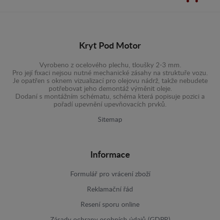
Kryt Pod Motor
Vyrobeno z ocelového plechu, tloušky 2-3 mm.
Pro její fixaci nejsou nutné mechanické zásahy na struktuře vozu.
Je opatřen s oknem vizualizací pro olejovu nádrž, takže nebudete
potřebovat jeho demontáž výměnit oleje.
Dodaní s montážním schématu, schéma která popisuje pozici a
pořadí upevnění upevňovacích prvků.
Sitemap
Informace
Formulář pro vrácení zboží
Reklamační řád
Resení sporu online
Zásady ochrany osobních údajů (GDPR)