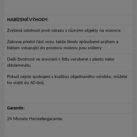
NABÍZENÉ VÝHODY:
Zvýšená odolnost proti nárazu s různými objekty na vozovce.
Zakryva přední část vozu, takže škody způsobené prahem a
blátem vstupující do prostoru motoru jsou sníženy.
Delší životnost ve srovnání s štíty vyrobené z plastu nebo
sklolaminátu.
Pokud nejste spokojeni s kvalitou objednaného výrobku, můžete
ho vrátit do 60 dnů.
Garantie:
24 Monate Herstellergarantie.