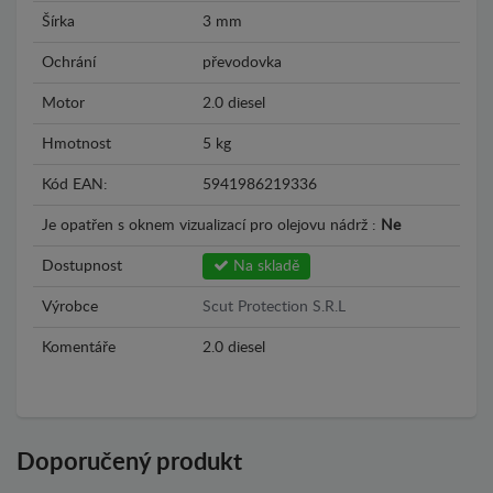
Šírka
3 mm
Ochrání
převodovka
Motor
2.0 diesel
Hmotnost
5 kg
Kód EAN:
5941986219336
Je opatřen s oknem vizualizací pro olejovu nádrž :
Ne
Dostupnost
Na skladě
Výrobce
Scut Protection S.R.L
Komentáře
2.0 diesel
Doporučený produkt