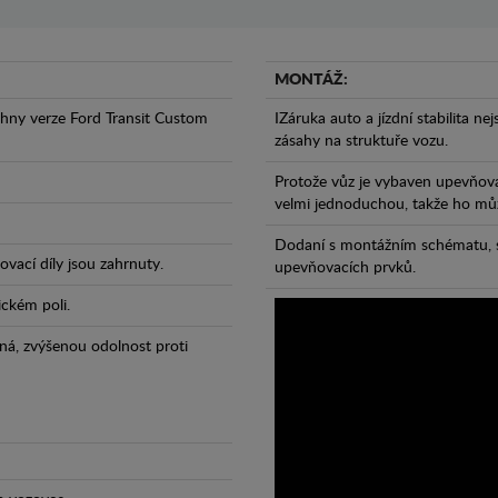
MONTÁŽ:
hny verze Ford Transit Custom
IZáruka auto a jízdní stabilita ne
zásahy na struktuře vozu.
Protože vůz je vybaven upevňova
velmi jednoduchou, takže ho může
Dodaní s montážním schématu, s
vací díly jsou zahrnuty.
upevňovacích prvků.
ickém poli.
ná, zvýšenou odolnost proti