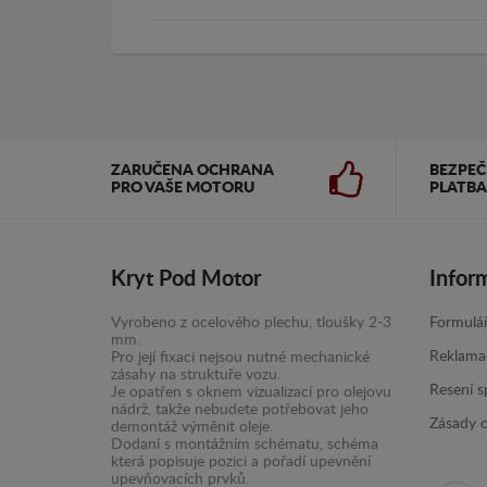
ZARUČENA OCHRANA
BEZPE
PRO VAŠE MOTORU
PLATBA
Kryt Pod Motor
Infor
Vyrobeno z ocelového plechu, tloušky 2-3
Formulář
mm.
Reklama
Pro její fixaci nejsou nutné mechanické
zásahy na struktuře vozu.
Resení s
Je opatřen s oknem vizualizací pro olejovu
nádrž, takže nebudete potřebovat jeho
Zásady 
demontáž výměnit oleje.
Dodaní s montážním schématu, schéma
která popisuje pozici a pořadí upevnění
upevňovacích prvků.