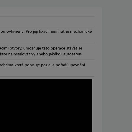
jsou ovlivněny. Pro její fixaci není nutné mechanické
cími otvory, umožňuje tato operace stávát se
te nainstalovat vy anebo jakékoli autoservis.
chéma která popisuje pozici a pořadí upevnění