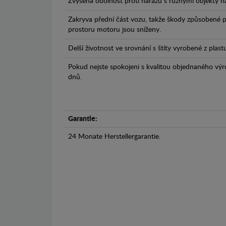
Zvýšená odolnost proti nárazu s různými objekty n
Zakryva přední část vozu, takže škody způsobené 
prostoru motoru jsou sníženy.
Delší životnost ve srovnání s štíty vyrobené z plas
Pokud nejste spokojeni s kvalitou objednaného výr
dnů.
Garantie:
24 Monate Herstellergarantie.