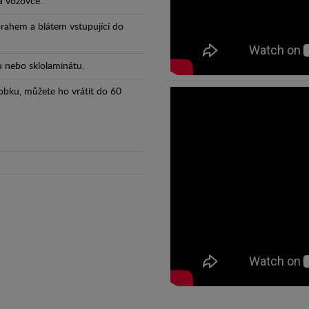
a vozovce.
prahem a blátem vstupující do
tu nebo sklolaminátu.
obku, můžete ho vrátit do 60