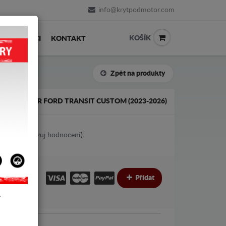
info@krytpodmotor.com
KOŠÍK
PRODEJCI
KONTAKT
Zpět na produkty
POD MOTOR FORD TRANSIT CUSTOM (2023-2026)
1
votes (
Ukazuj hodnocení
).
€
Přídat
Y
ord