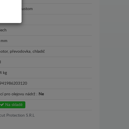
ord Transit Custom
023 - 2026
lech
 mm
otor, převodovka, chladič
l
4 kg
941986203120
cí pro olejovu nádrž :
Ne
Na skladě
cut Protection S.R.L