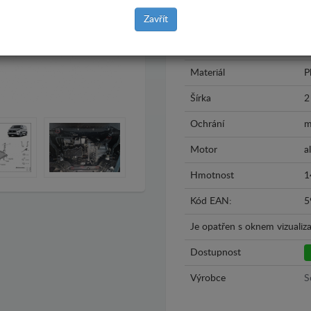
Zavřít
Model
F
Rok výroby
2
Materiál
P
Šírka
2
Ochrání
m
Motor
al
Hmotnost
1
Kód EAN:
5
Je opatřen s oknem vizualiza
Dostupnost
Výrobce
S