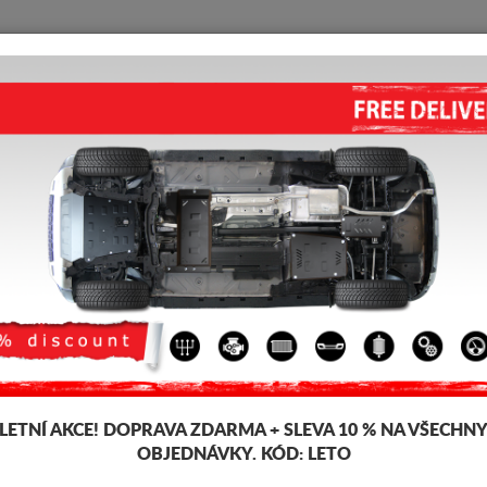
KRYT POD MOTOR
HOME
DOPRAVA
FEEDBACK
 Custom
GALVANIZOVANÁ OCEL RYT 
5.00
out of
5
stars based on
Kód výrobku: 08.068GAL
219
LETNÍ AKCE!
DOPRAVA ZDARMA + SLEVA 10 % NA VŠECHN
OBJEDNÁVKY. KÓD:
LETO
Značka
F