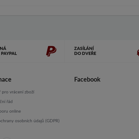
ČNÁ
ZASÍLÁNÍ
 PAYPAL
DO DVEŘE
mace
Facebook
 pro vrácení zboží
ční řád
poru online
ochrany osobních údajů (GDPR)